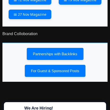
📅 27 Nov Magazine
Brand Colloboration
Partnerships with Backlinks
For Guest & Sponsored Posts
We Are Hiring!