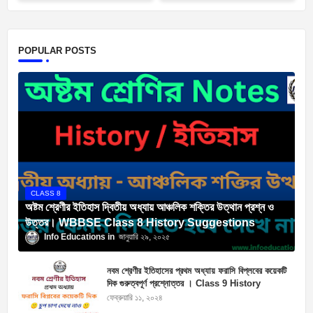
POPULAR POSTS
CLASS 8
অষ্টম শ্রেণীর ইতিহাস দ্বিতীয় অধ্যায় আঞ্চলিক শক্তির উত্থান প্রশ্ন ও
উত্তর। WBBSE Class 8 History Suggestions
Info Educations
জানুয়ারি ২৯, ২০২৫
নবম শ্রেণীর ইতিহাসের প্রথম অধ্যায় ফরাসি বিপ্লবের কয়েকটি
দিক গুরুত্বপূর্ণ প্রশ্নোত্তর । Class 9 History
Suggestions
ফেব্রুয়ারি ১১, ২০২৪