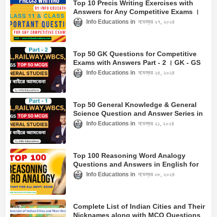
Top 10 Precis Writing Exercises with
Answers for Any Competitive Exams ।
English Writing Suggestions
Info Educations
নভেম্বর ২৭, ২০২৪
Top 50 GK Questions for Competitive
Exams with Answers Part - 2 । GK - GS
প্রশ্ন ও উত্তর
Info Educations
নভেম্বর ২৫, ২০২৪
Top 50 General Knowledge & General
Science Question and Answer Series in
English Part- 1
Info Educations
নভেম্বর ২১, ২০২৪
Top 100 Reasoning Word Analogy
Questions and Answers in English for
All Government Exams । Info
Info Educations
নভেম্বর ০৮, ২০২৪
Educations
Complete List of Indian Cities and Their
Nicknames along with MCQ Questions