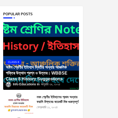
POPULAR POSTS
CLASS 8
অষ্টম শ্রেণীর ইতিহাস দ্বিতীয় অধ্যায় আঞ্চলিক
শক্তির উত্থান প্রশ্ন ও উত্তর। WBBSE
Class 8 History Suggestions
Info Educations
জানুয়ারি ২৯, ২০২৫
নবম শ্রেণীর ইতিহাসের প্রথম অধ্যায়
ফরাসি বিপ্লবের কয়েকটি দিক গুরুত্বপূর্ণ
প্রশ্নোত্তর । Class 9 History
ফেব্রুয়ারি ১১, ২০২৪
Suggestions