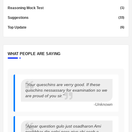
Reasoning Mock Test
(1)
Suggestions
(33)
Top Update
(6)
WHAT PEOPLE ARE SAYING
"Your queschins are verry good. If these
quischins nessassary for examination so we
are proud of you sir."
-Unknown
"Apnar question gulo just osadharon Ami
porikhhar din egloi pore giye chi esob e