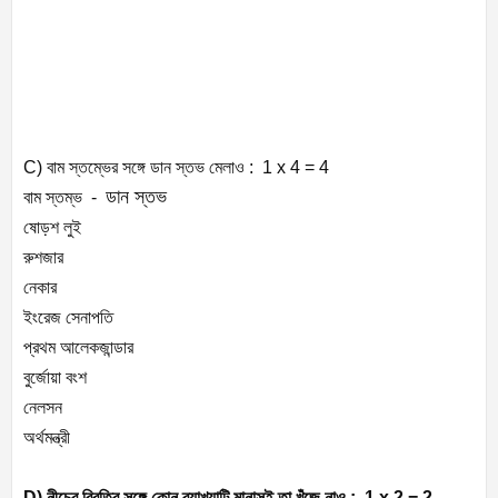
C) বাম স্তম্ভের সঙ্গে ডান স্তভ মেলাও : 1 x 4 = 4
ডান স্তভ
বাম স্তম্ভ -
ষোড়শ লুই
রুশজার
নেকার
ইংরেজ সেনাপতি
প্রথম আলেকজান্ডার
বুর্জোয়া বংশ
নেলসন
অর্থমন্ত্রী
D) নীচের বিবৃতির সঙ্গে কোন ব্যাখ্যাটি মানাসই তা খুঁজে নাও : 1 x 2 = 2