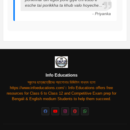
esche tai porikkha ta khub valo hoyeche..."
- Priyanka
Info Educations
স্কুলের ছাত্রছাত্রীদের পড়াশোনার ডিজিটাল মাধ্যম হলো
https://www.infoeducations.com/। Info Educations offers free
resources for Class 6 to Class 12 and Competitive Exam prep for
Bengali & English medium Students to help them succeed.