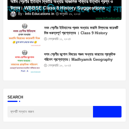
অষ্টম শ্রেণীর ইতিহাস দ্বিতীয় অধ্যায় আঞ্চলিক শক্তির উত্থান প্রশ্ন ও
উত্তর। WBBSE Class 8 History Suggestions
Info Educations
জানুয়ারি ২৯, ২০২৫
নবম শ্রেণীর ইতিহাসের প্রথম অধ্যায় ফরাসি বিপ্লবের কয়েকটি
দিক গুরুত্বপূর্ণ প্রশ্নোত্তর । Class 9 History
Suggestions
ফেব্রুয়ারি ১১, ২০২৪
দশম শ্রেণীর ভূগোল বিষয়ের পঞ্চম অধ্যায় ভারতের প্রাকৃতিক
পরিবেশ প্রশ্নোত্তর। Madhyamik Geography
Suggestion 2025
ফেব্রুয়ারি ১০, ২০২৪
SEARCH