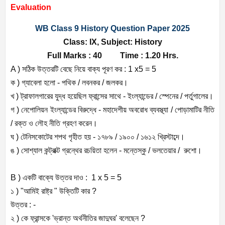
Evaluation
WB Class 9 History Question Paper 2025
Class: IX, Subject: History
Full Marks : 40 Time : 1.20 Hrs.
A ) সঠিক উত্তরটি বেছে নিয়ে বাক্য পূরণ কর : 1 x5 = 5
ক ) গ্যাবেলা হলো - পথিক / লবনকর / জলকর।
খ ) ট্রাফালগারের যুদ্ধ হয়েছিল ফ্রান্সের সাথে - ইংল্যান্ডের / স্পেনের / পর্তুগালের।
গ ) নেপোলিয়ন ইংল্যান্ডের বিরুদ্ধে - মহাদেশীয় অবরোধ ব্যবস্থ্যা / পোড়ামাটির নীতি
/ রক্ত ও লৌহ নীতি গ্রহণ করেন।
ঘ ) টেনিসকোটের শপথ গৃহীত হয় - ১৭৮৯ / ১৯০০ / ১৬১২ খ্রিস্টাব্দে।
ঙ ) সোশ্যাল কন্ট্রাক্ট গ্রন্থের রচয়িতা হলেন - মন্তেস্কু / ভলতেয়ার / রুশো।
B ) একটি বাক্যে উত্তর দাও : 1 x 5 = 5
১ ) "আমিই রাষ্ট্র " উক্তিটি কার ?
উত্তর : -
২ ) কে ফ্রান্সকে 'ভ্রান্ত অর্থনীতির জাদুঘর' বলেছেন ?