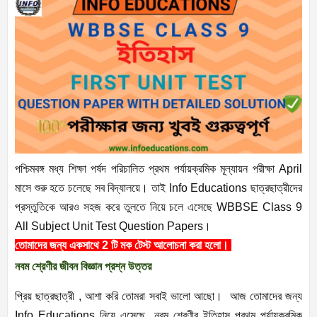
পশ্চিমবঙ্গ মধ্য শিক্ষা পর্ষদ পরিচালিত প্রথম পর্যায়ক্রমিক মূল্যায়ন পরীক্ষা April
মাসে শুরু হতে চলেছে সব বিদ্যালয়ে। তাই Info Educations ছাত্রছাত্রীদের
প্রস্তুতিকে আরও সহজ করে তুলতে নিয়ে চলে এসেছে WBBSE Class 9
All Subject Unit Test Question Papers।
তোমাদের জন্য একসাথে 2 টি মক টেস্ট আলোচনা করা হলো।
নবম শ্রেণীর জীবন বিজ্ঞান প্রশ্ন উত্তর
প্রিয় ছাত্রছাত্রী , আশা করি তোমরা সবাই ভালো আছো। আজ তোমাদের জন্য
Info Educations নিয়ে এসেছে নবম শ্রেণীর ইতিহাস প্রথম পর্যায়ক্রমিক