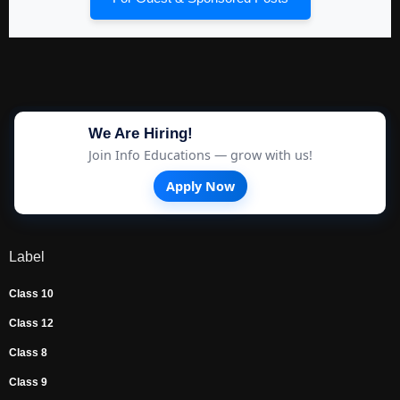
We Are Hiring!
Join Info Educations — grow with us!
Apply Now
Label
Class 10
Class 12
Class 8
Class 9