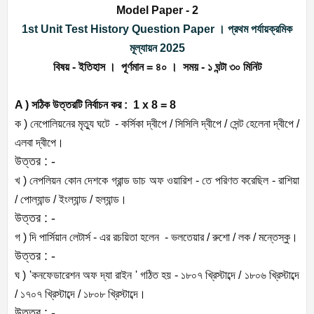
Model Paper - 2
1st Unit Test History Question Paper । প্রথম পর্যায়ক্রমিক
মূল্যায়ন 2025
বিষয় - ইতিহাস । পূর্ণমান = ৪০ । সময় - ১ ঘন্টা ৩০ মিনিট
A ) সঠিক উত্তরটি নির্বাচন কর : 1 x 8 = 8
ক ) নেপোলিয়নের মৃত্যু ঘটে - কর্সিকা দ্বীপে / সিসিলি দ্বীপে / সেন্ট হেলেনা দ্বীপে /
এলবা দ্বীপে।
উত্তর : -
খ ) নেপলিয়ন কোন দেশকে গ্রান্ড ডাচ অফ ওয়ারিশ - তে পরিণত করেছিল - রাশিয়া
/ পোল্যান্ড / ইংল্যান্ড / হল্যান্ড।
উত্তর : -
গ ) দি পার্সিয়ান লেটার্স - এর রচয়িতা হলেন - ভলতেয়ার / রুশো / লক / মন্তেস্কু।
উত্তর : -
ঘ ) 'কনফেডারেশন অফ দ্যা রাইন ' গঠিত হয় - ১৮০৭ খ্রিস্টাব্দে / ১৮০৬ খ্রিস্টাব্দে
/ ১৭০৭ খ্রিস্টাব্দে / ১৮০৮ খ্রিস্টাব্দে।
উত্তর : -