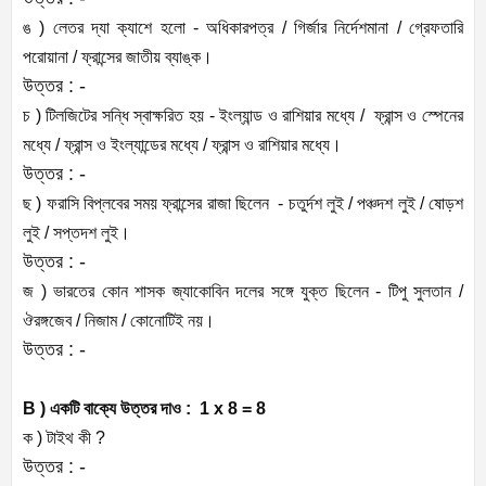
ঙ ) লেতর দ্যা ক্যাশে হলো - অধিকারপত্র / গির্জার নির্দেশমানা / গ্রেফতারি
পরোয়ানা / ফ্রান্সের জাতীয় ব্যাঙ্ক।
উত্তর : -
চ ) টিলজিটের সন্ধি স্বাক্ষরিত হয় - ইংল্যান্ড ও রাশিয়ার মধ্যে / ফ্রান্স ও স্পেনের
মধ্যে / ফ্রান্স ও ইংল্যান্ডের মধ্যে / ফ্রান্স ও রাশিয়ার মধ্যে।
উত্তর : -
ছ ) ফরাসি বিপ্লবের সময় ফ্রান্সের রাজা ছিলেন - চতুর্দশ লুই / পঞ্চদশ লুই / ষোড়শ
লুই / সপ্তদশ লুই।
উত্তর : -
জ ) ভারতের কোন শাসক জ্যাকোবিন দলের সঙ্গে যুক্ত ছিলেন - টিপু সুলতান /
ঔরঙ্গজেব / নিজাম / কোনোটিই নয়।
উত্তর : -
B ) একটি বাক্যে উত্তর দাও : 1 x 8 = 8
ক ) টাইথ কী ?
উত্তর : -