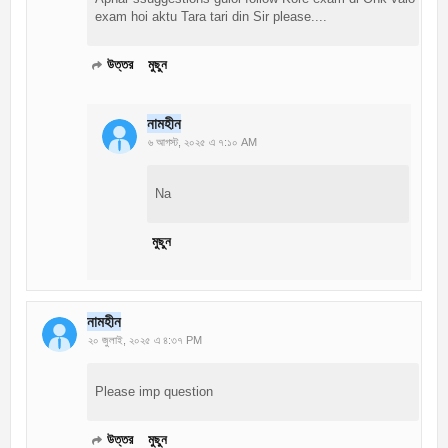
exam hoi aktu Tara tari din Sir please....
উত্তর
মুছুন
নামহীন
৬ আগস্ট, ২০২৫ এ ৭:১০ AM
Na
মুছুন
নামহীন
২০ জুলাই, ২০২৫ এ ৪:৩৭ PM
Please imp question
উত্তর
মুছুন