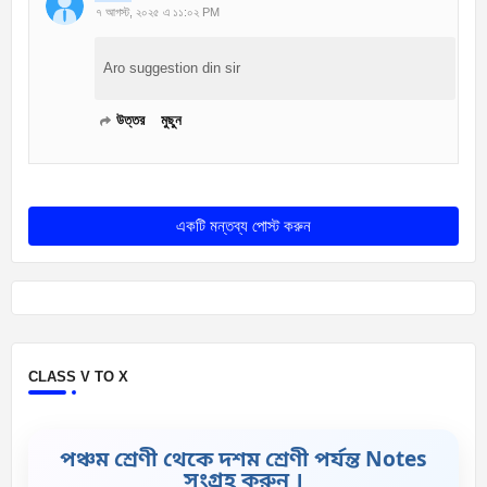
৭ আগস্ট, ২০২৫ এ ১১:০২ PM
Aro suggestion din sir
উত্তর
মুছুন
একটি মন্তব্য পোস্ট করুন
CLASS V TO X
পঞ্চম শ্রেণী থেকে দশম শ্রেণী পর্যন্ত Notes
সংগ্রহ করুন ।