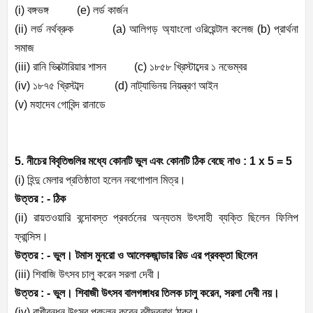
(i) বঙ্গভঙ্গ (e) লর্ড কার্জন
(ii) লর্ড নর্থব্রুক (a) আলিগড় অ্যাংলো ওরিয়েন্টাল কলেজ (b) প্রার্থনা
সমাজ
(iii) রানি ভিক্টোরিয়ার শাসন (c) ১৮৫৮ খ্রিস্টাব্দের ১ নভেম্বর
(iv) ১৮৭৫ খ্রিস্টাব্দ (d) নাট্যাভিনয় নিয়ন্ত্রণ আইন
(v) মহাদেব গোবিন্দ রানাডে
5. নীচের বিবৃতিগুলির মধ্যে কোনটি ভুল এবং কোনটি ঠিক বেছে নাও : 1 x 5 = 5
(i) হিন্দু মেলার প্রতিষ্ঠাতা হলেন নবগোপাল মিত্র।
উত্তর : - ঠিক
(ii) রায়তওয়ারি বন্দোবস্ত প্রবর্তনের অন্যতম উৎসাহী ব্যক্তি ছিলেন ফিলিপ
ফ্রান্সিস।
উত্তর : - ভুল। টমাস মুনরো ও আলেকজান্ডার রিড এর প্রবক্তা ছিলেন
(iii) শিবাজি উৎসব চালু করেন সরলা দেবী।
উত্তর : - ভুল। শিবাজী উৎসব বালগঙ্গাধর তিলক চালু করেন, সরলা দেবী নয়।
(iv) রাখীবন্ধন উৎসব প্রচলন করেন রবীন্দ্রনাথ ঠাকুর।