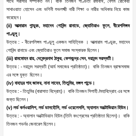
সাথে সরাসরি সম্পর্কিত নন। বাকি তিনজন পণ্ডিতা রমাবাঈ, বেগম রোকেয়া
সাখাওয়াত হোসেন এবং ভগিনী শুভলক্ষ্মী নারী শিক্ষা ও নারীর অধিকার নিয়ে কাজ
করেছেন।
(ii) আত্মারাম পান্ডুরং, মহাদেব গোবিন্দ রানাডে, জ্যোতিরাও ফুলে, বীরেশলিঙ্গম
পাণ্ডুলু।
উত্তর : - বীরেশলিঙ্গম পাণ্ডুলু একজন সাহিত্যিক । আত্মারাম পাণ্ডুরং, মহাদেব
গোবিন্দ রানাডে এবং জ্যোতিরাও ফুলে সমাজ সংস্কারক ছিলেন।
(iii) রামমোহন রায়, দেবেন্দ্রনাথ ঠাকুর, কেশবচন্দ্র সেন, দয়ানন্দ সরস্বতী।
উত্তর : - দয়ানন্দ সরস্বতী (আর্য সমাজের প্রতিষ্ঠাতা)। বাকি তিনজন ব্রাহ্মসমাজ
এর সঙ্গে যুক্ত ছিলেন।
(iv) বাহাদুর শাহ জাফর, নানা সাহেব, তিতুমির, মঙ্গল পান্ডে।
উত্তর : - তিতুমির (বারাসাত বিদ্রোহ)। বাকি তিনজন সিপাহী /মহাবিদ্রোহ এর সঙ্গে
জক্ত ছিলেন।
(v) লর্ড কর্নওয়ালিশ, লর্ড ডালহৌসি, লর্ড ওয়েলেসলি, অ্যালান অক্টোভিয়ান হিউম।
উত্তর : - অ্যালান অক্টোভিয়ান হিউম (তিনি কংগ্রেসের প্রতিষ্ঠাতা ছিলেন)। বাকি
তিনজন গভর্নর জেনারেল ছিলেন।