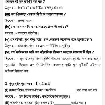
একসঙ্গে কী বলে ব্যাখ্যা করা হত ?
উত্তর : - ঔপনিবেশিক অর্থনীতির বাণিজ্যিকীকরণ।
(iii) কত খ্রিস্টাব্দে রেলপথ নির্মাণের প্রকল্প শুরু হয় ?
উত্তর : - ১৮৫৪ সালে।
(iv) দেশের সম্পদ বিদেশে চালান হওয়াকে কী বলা হয়?
উত্তর : - সম্পদের বহির্গমন।
(v) কে সতীদাহপ্রথা বন্ধ করার পক্ষে জোরালো আন্দোলন গড়ে তুলেছিলেন ?
উত্তর : - রাজা রামমোহন রায় এবং লর্ড উইলিয়াম বেন্টিঙ্ক।
(vi) লর্ড নর্থব্রুকের জারি করা নাট্যাভিনয় নিয়ন্ত্রণ আইনের উদ্দেশ্য কী ছিল ?
উত্তর : - মূল উদ্দেশ্য ছিল ব্রিটিশ শাসনের বিরুদ্ধে স্থানীয় জনগণের মধ্যে
ক্রমবর্ধমান বিদ্রোহ এবং ঔপনিবেশিক শাসকদের প্রতি ঘৃণা সৃষ্টিকারী নাটক ও
অভিনয় নিয়ন্ত্রণ করা।
3. শূন্যস্থান পূরণ করো : 1 x 4 = 4
(i) নরমপন্থীদের আবেদন-নিবেদন পদ্ধতিকে__________বলে ব্যঙ্গ করা হত ৷
উত্তর : - তিন দিনের তামাশা / রাজনৈতিক ভিক্ষাবৃত্তি।
(ii) আদর্শগতভাবে চরমপন্থীদের লক্ষ্য ছিল________অর্জন করা ।