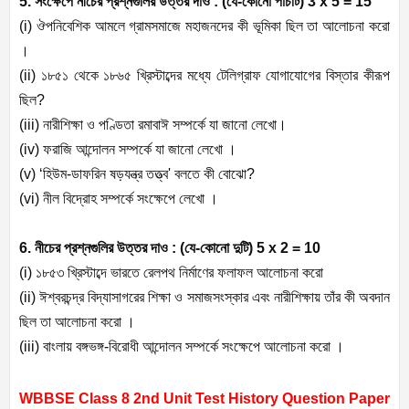
5. সংক্ষেপে নীচের প্রশ্নগুলির উত্তর দাও : (যে-কোনো পাঁচটি) 3 x 5 = 15
(i) ঔপনিবেশিক আমলে গ্রামসমাজে মহাজনদের কী ভূমিকা ছিল তা আলোচনা করো
।
(ii) ১৮৫১ থেকে ১৮৬৫ খ্রিস্টাব্দের মধ্যে টেলিগ্রাফ যোগাযোগের বিস্তার কীরূপ
ছিল?
(iii) নারীশিক্ষা ও পণ্ডিতা রমাবাঈ সম্পর্কে যা জানো লেখো।
(iv) ফরাজি আন্দোলন সম্পর্কে যা জানো লেখো ।
(v) ‘হিউম-ডাফরিন ষড়যন্ত্র তত্ত্ব' বলতে কী বোঝো?
(vi) নীল বিদ্রোহ সম্পর্কে সংক্ষেপে লেখো ।
6. নীচের প্রশ্নগুলির উত্তর দাও : (যে-কোনো দুটি) 5 x 2 = 10
(i) ১৮৫৩ খ্রিস্টাব্দে ভারতে রেলপথ নির্মাণের ফলাফল আলোচনা করো
(ii) ঈশ্বরচন্দ্র বিদ্যাসাগরের শিক্ষা ও সমাজসংস্কার এবং নারীশিক্ষায় তাঁর কী অবদান
ছিল তা আলোচনা করো ।
(iii) বাংলায় বঙ্গভঙ্গ-বিরোধী আন্দোলন সম্পর্কে সংক্ষেপে আলোচনা করো ।
WBBSE Class 8 2nd Unit Test History Question Paper