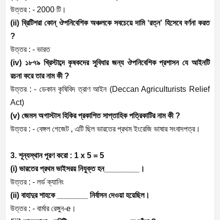
উত্তর : - 2000 টি।
(ii) ব্রিটিশরা কোন্ ঔপনিবেশিক অঞ্চলকে সবচেয়ে দামি ‘রত্ন’ হিসেবে বর্ণনা করত
?
উত্তর : - ভারত
(iv) ১৮৭৯ খ্রিস্টাব্দে কৃষকদের সুবিধার জন্য ঔপনিবেশিক প্রশাসন যে আইনটি
রচনা করে তার নাম কী ?
উত্তর : - ডেকান কৃষিবিদ ত্রাণ আইন (Deccan Agriculturists Relief
Act)
(v) জেমস অগাস্টাস হিকির প্রকাশিত সাপ্তাহিক পত্রিকাটির নাম কী ?
উত্তর : - বেঙ্গল গেজেট , এটি ছিল ভারতের প্রথম ইংরেজি ভাষার সংবাদপত্র।
3. শূন্যস্থান পূরণ করো : 1 x 5 = 5
(i) ভারতের প্রথম ভাইসরয় নিযুক্ত হন________।
উত্তর : - লর্ড ক্যানিং
(ii) বাহাদুর শাহকে _______ নির্বাসন দেওয়া হয়েছিল।
উত্তর : - বার্মার রেঙ্গুন-e।