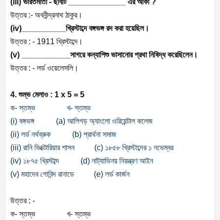
(iii) ভারতমাতা - ছবিটি _____________ এর আঁকা ?
উত্তর :- অবনীন্দ্রনাথ ঠাকুর।
(iv)__________খ্রিস্টাব্দে বঙ্গভঙ্গ রদ করা হয়েছিল।
উত্তর : - 1911 খ্রিস্টাব্দে।
(v) ___________সাগরে কন্যাশিশু ভাসানোর প্রথা নিষিদ্ধ করেছিলেন।
উত্তর : - লর্ড ওয়েলেসলি।
4. শুম্ভ মেলাও : 1 x 5 = 5
ক- স্তম্ভ খ- স্তম্ভ
(i) বঙ্গভঙ্গ (a) আলিগড় অ্যাংলো ওরিয়েন্টাল কলেজ
(ii) লর্ড নর্থব্রুক (b) প্রার্থনা সমাজ
(iii) রানি ভিক্টোরিয়ার শাসন (c) ১৮৫৮ খ্রিস্টাব্দের ১ নভেম্বর
(iv) ১৮৭৫ খ্রিস্টাব্দ (d) নাট্যাভিনয় নিয়ন্ত্রণ আইন
(v) মহাদেব গোবিন্দ রানাডে (e) লর্ড কার্জন
উত্তর : -
ক- স্তম্ভ খ- স্তম্ভ