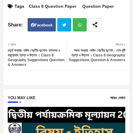
Tags
Class 8 Question Paper
Question Paper
Facebook
Twit
Wh
পূর্বতন
নবীনতর
চতুর্থ অধ্যায় -অষ্টম শ্রেণীর ভূগোল- চাপবলয় ও
পঞ্চম অধ্যায় -অষ্টম শ্রেণীর ভূগোল - মেঘ-বৃষ্টি
ter
atsa
বায়ুপ্রবাহ প্রশ্ন ও উত্তর । Class 8
প্রশ্ন ও উত্তর । Class 8 Geography
Geography Suggestions Question
Suggestions Question & Answers
& Answers
pp
YOU MAY LIKE
আরও দেখান