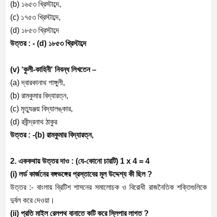
(b) ১৬৫৩ খ্রিস্টাব্দে,
(c) ১৭৫৩ খ্রিস্টাব্দে,
(d) ১৮৫৩ খ্রিস্টাব্দে
উত্তর : - (d) ১৮৫৩ খ্রিস্টাব্দে
(v) ‘কুলী-কাহিনী' নিবন্ধ লিখতেন –
(a) দ্বারকানাথ গাঙ্গুলী,
(b) রামকুমার বিদ্যারত্ন,
(c) মৃত্যুঞ্জয় বিদ্যালঙ্কার,
(d) রবীন্দ্রনাথ ঠাকুর
উত্তর : -(b) রামকুমার বিদ্যারত্ন,
2. এককথায় উত্তর দাও : (যে-কোনো চারটি) 1 x 4 = 4
(i) লর্ড কার্জনের বঙ্গভঙ্গের প্রস্তাবের মূল উদ্দেশ্য কী ছিল ?
উত্তর :- বাংলায় ব্রিটিশ শাসনের সমালোচক ও বিরোধী রাজনৈতিক শক্তিগুলিকে
দুর্বল করে দেওয়া।
(ii) প্রতি মাইল রেলপথ বানাতে কটি করে স্লিপার লাগত ?