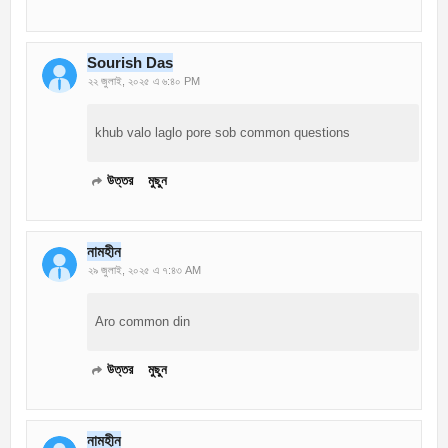
Sourish Das
২২ জুলাই, ২০২৫ এ ৬:৪০ PM
khub valo laglo pore sob common questions
উত্তর
মুছুন
নামহীন
২৯ জুলাই, ২০২৫ এ ৭:৪৩ AM
Aro common din
উত্তর
মুছুন
নামহীন