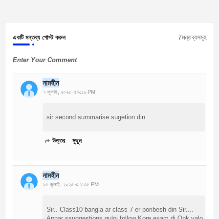
7মন্তব্যসমূহ
একটি মন্তব্য পোস্ট করুন
Enter Your Comment
নামহীন
৭ জুলাই, ২০২৫ এ ৯:১৬ PM
sir second summarise sugetion din
উত্তর
মুছুন
নামহীন
১৫ জুলাই, ২০২৫ এ ২:৩৫ PM
Sir.. Class10 bangla ar class 7 er poribesh din Sir....
Apnar ssuggestions guloi follow Kore exam di Onk valo