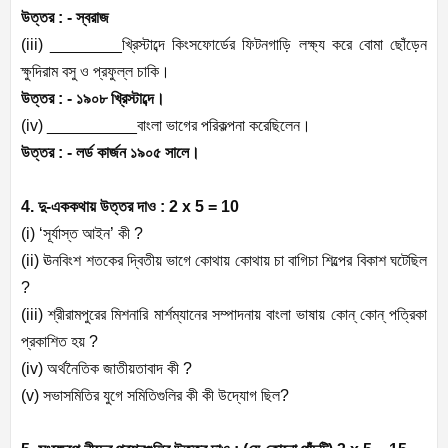
উত্তর : - স্বরাজ
(iii) ________খ্রিস্টাব্দে কিংসফোর্ডের ফিটনগাড়ি লক্ষ্য করে বোমা ছোঁড়েন
ক্ষুদিরাম বসু ও প্রফুল্ল চাকি।
উত্তর : - ১৯০৮ খ্রিস্টাব্দে।
(iv) __________বাংলা ভাগের পরিকল্পনা করেছিলেন।
উত্তর : - লর্ড কার্জন ১৯০৫ সালে।
4. দু-এককথায় উত্তর দাও : 2 x 5 = 10
(i) ‘সূর্যাস্ত আইন’ কী ?
(ii) ঊনবিংশ শতকের দ্বিতীয় ভাগে কোথায় কোথায় চা বাগিচা শিল্পের বিকাশ ঘটেছিল
?
(iii) শ্রীরামপুরের মিশনারি মার্শম্যানের সম্পাদনায় বাংলা ভাষায় কোন্ কোন্ পত্রিকা
প্রকাশিত হয় ?
(iv) অর্থনৈতিক জাতীয়তাবাদ কী ?
(v) সভাসমিতির যুগে সমিতিগুলির কী কী উদ্যোগ ছিল?