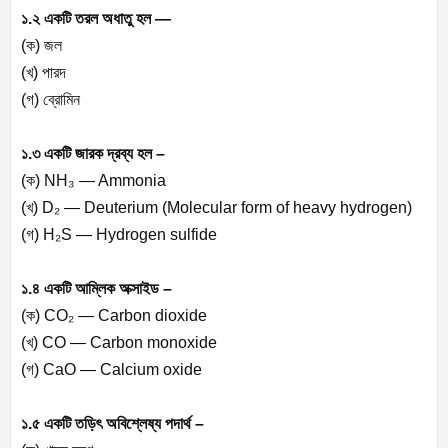
১.২ একটি তরল অধাতু হল —
(ক) জল
(খ) পারদ
(গ) ব্রোমিন
১.৩ একটি জারক দ্রব্য হল –
(ক) NH₃ — Ammonia
(খ) D₂ — Deuterium (Molecular form of heavy hydrogen)
(গ) H₂S — Hydrogen sulfide
১.৪ একটি আম্লিক অক্সাইড –
(ক) CO₂ — Carbon dioxide
(খ) CO — Carbon monoxide
(গ) CaO — Calcium oxide
১.৫ একটি তড়িৎ অবিশ্লেষ্য পদার্থ –