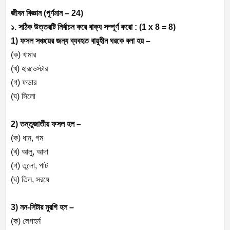
জীবন বিজ্ঞান (
পূর্ণমান – 24
)
১. সঠিক উত্তরটি নির্বাচন করে বাক্য সম্পূর্ণ করো : (1 x 8 = 8)
1) ফসল সঞ্চয়ের জন্য ব্যবহৃত বায়ুহীন ঘরকে বলা হয় –
(ক) খামার
(খ) হারভেস্টার
(গ) ফডার
(ঘ) সিলো
2) তন্তুজাতীয় ফসল হল –
(ক) ধান, গম
(খ) আলু, আদা
(গ) তুলো, পাট
(ঘ) তিল, সরষে
3) নন-সিটার মুরগি হল –
(ক) লেগহর্ন