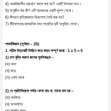
4) ‘জরুরিকালীন হরমোন’ কাকে বলা হয়? একটি উদাহরণ দাও।
5) অণুজীব সার কী? এটি ব্যবহারের একটি সুফল লেখো।
6) কীভাবে কৃত্রিমভাবে ডিমপোনা তৈরি করা হয়?
7) কীটনাশকের রাসায়নিক দমন পদ্ধতির দুটি অসুবিধা লেখো।
পদার্থবিজ্ঞান (পূর্ণমান – 26)
1. সঠিক উত্তরটি নির্বাচন করে বাক্য সম্পূর্ণ করো : 1 x 5 = 5
1) চাপ বৃদ্ধি করলে জলের স্ফুটনাঙ্ক –
(ক) কমে
(খ) বাড়ে
(গ) একই থাকে
2) যে প্রতিবিম্বকে পর্দায় ফেলা যায় না, তাকে বলা হয় –
(ক) সদবিশ্ব
(খ) অসদবিশ্ব
(গ) বিবর্ধিত বিশ্ব