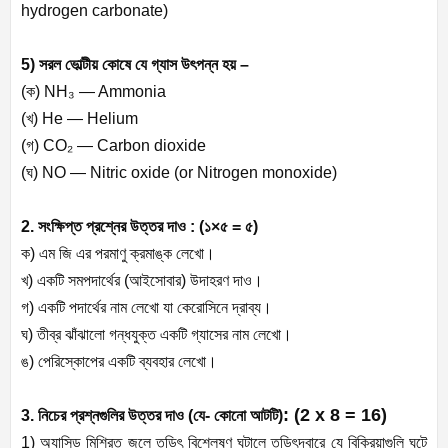
hydrogen carbonate)
5) সরল ভোল্টীয় কোষে যে গ্যাস উৎপন্ন হয় –
(ক) NH₃ — Ammonia
(খ) He — Helium
(গ) CO₂ — Carbon dioxide
(ঘ) NO — Nitric oxide (or Nitrogen monoxide)
2. সংক্ষিপ্ত প্রশ্নের উত্তর দাও : (১×৫ = ৫)
ক) এম জি এর পরমাণু ক্রমাঙ্ক লেখো।
খ) একটি সমপদার্থের (আইসোবার) উদাহরণ দাও।
গ) একটি পদার্থের নাম লেখো যা কেরোসিনে দ্রাব্য।
ঘ) তীব্র ঝাঁঝালো গন্ধযুক্ত একটি গ্যাসের নাম লেখো।
ঙ) পেরিস্কোপের একটি ব্যবহার লেখো।
: (2 x 8 = 16)
3. নিচের প্রশ্নগুলির উত্তর দাও (
যে- কোনো আটটি)
1) অ্যাসিড মিশ্রিত জলে তড়িৎ বিশ্লেষণ ঘটালে তড়িৎদ্বারে যে বিক্রিয়াগুলি ঘটে