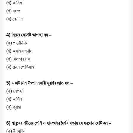
(খ) আসিল
(গ) ব্রাহ্মা
(ঘ) কোচিন
4) নিচের কোনটি আগাছা নয় –
(ক) পার্থেনিয়াম
(খ) অ্যামারাস্থাস
(গ) সিলভার ওক
(ঘ) চেনোপোডিয়াম
5) একটি ডিম উৎপাদনকারী মুরগির জাত হল –
(ক) লেগহর্ন
(খ) আসিল
(গ) গ্রামা
6) মানুষের শরীরের পেশি ও হাড়গুলির দৈর্ঘ্য বাড়ায় যে হরমোন সেটি হল –
(ক) ইনসুলিন