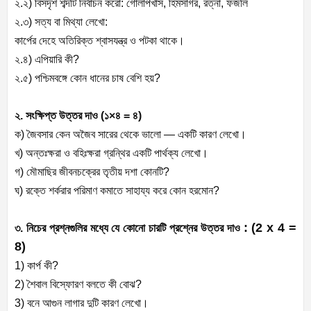
২.২) বিসদৃশ শব্দটি নির্বাচন করো: গোলাপখাস, হিমসাগর, রত্না, ফজলি
২.৩) সত্য বা মিথ্যা লেখো:
কার্পের দেহে অতিরিক্ত শ্বাসযন্ত্র ও পটকা থাকে।
২.৪) এপিয়ারি কী?
২.৫) পশ্চিমবঙ্গে কোন ধানের চাষ বেশি হয়?
২. সংক্ষিপ্ত উত্তর দাও (১×৪ = ৪)
ক) জৈবসার কেন অজৈব সারের থেকে ভালো — একটি কারণ লেখো।
খ) অন্তঃক্ষরা ও বহিঃক্ষরা গ্রন্থির একটি পার্থক্য লেখো।
গ) মৌমাছির জীবনচক্রের তৃতীয় দশা কোনটি?
ঘ) রক্তে শর্করার পরিমাণ কমাতে সাহায্য করে কোন হরমোন?
: (2 x 4 =
৩. নিচের প্রশ্নগুলির মধ্যে যে কোনো
চারটি
প্রশ্নের উত্তর দাও
8)
1) কার্প কী?
2) শৈবাল বিস্ফোরণ বলতে কী বোঝ?
3) বনে আগুন লাগার দুটি কারণ লেখো।