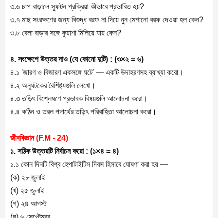
৩.৬ চাপ বাড়ালে স্ফুটন প্রক্রিয়া কীভাবে প্রভাবিত হয়?
৩.৭ মাছ সংরক্ষণের জন্য বিশুদ্ধ বরফ না দিয়ে নুন মেশানো বরফ দেওয়া হল কেন?
৩.৮ বেলা বাড়ার সঙ্গে কুয়াশা মিলিয়ে যায় কেন?
৪. সংক্ষেপে উত্তর দাও (যে কোনো দুটি) : (৩×২ = ৬)
৪.১ 'জারণ ও বিজারণ একসঙ্গে ঘটে' — একটি উদাহরণসহ ব্যাখ্যা করো।
৪.২ অনুঘটকের বৈশিষ্ট্যগুলি লেখো।
৪.৩ তড়িৎ বিশ্লেষণে প্রভাবক বিষয়গুলি আলোচনা করো।
৪.৪ কঠিন ও তরল পদার্থের তড়িৎ পরিবাহিতা আলোচনা করো।
জীববিজ্ঞান (F.M - 24)
১. সঠিক উত্তরটি নির্বাচন করো : (১×৪ = ৪)
১.১ কোন দিনটি বিশ্ব হেপাটাইটিস দিবস হিসাবে ঘোষণা করা হয় —
(ক) ২৮ জুলাই
(খ) ২৫ জুলাই
(গ) ২৪ আগস্ট
(ঘ) ৬ সেপ্টেম্বর