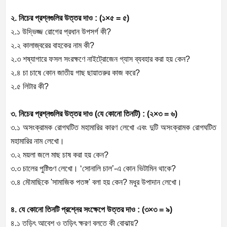
২. নিচের প্রশ্নগুলির উত্তর দাও : (১×৫ = ৫)
২.১ উদ্ভিজ্জ রোগের প্রধান উপসর্গ কী?
২.২ কালাজ্বরের বাহকের নাম কী?
২.৩ শষ্যাগারে ফসল সংরক্ষণে নাইট্রোজেন গ্যাস ব্যবহার করা হয় কেন?
২.৪ চা চাষে কোন জাতীয় গাছ ছায়াতরুর কাজ করে?
২.৫ লিটার কী?
৩. নিচের প্রশ্নগুলির উত্তর দাও (যে কোনো তিনটি) : (২×৩ = ৬)
৩.১ অসংক্রামক রোগঘটিত মহামারির কারণ লেখো এবং দুটি অসংক্রামক রোগঘটিত
মহামারির নাম লেখো।
৩.২ ময়লা জলে মাছ চাষ করা হয় কেন?
৩.৩ চালের পুষ্টিগুণ লেখো। ‘সোনালি চাল’-এ কোন ভিটামিন থাকে?
৩.৪ মৌমাছিকে 'সামাজিক পতঙ্গ' বলা হয় কেন? মধুর উপাদান লেখো।
৪. যে কোনো তিনটি প্রশ্নের সংক্ষেপে উত্তর দাও : (৩×৩ = ৯)
৪.১ তড়িৎ আবেশ ও তড়িৎ ক্ষরণ বলতে কী বোঝায়?