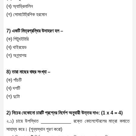
(খ) অ্যাড্রিনালিন
(গ) সোমাটোট্রপিক হরমোন
7) একটি মিত্রগ্রন্থির উদাহরণ হল –
(ক) পিট্যুইটারি
(খ) থাইরয়েড
(গ) অগ্ন্যাশয়
8) তারা মাছের বাহুর সংখ্যা –
(ক) পাঁচটি
(খ) দশটি
(গ) দুটো
2) নিচের যেকোনো চারটি প্রশ্নের নির্দেশ অনুযায়ী উত্তর দাও: (1 x 4 = 4)
২.১) চায়ে উপস্থিত ___________ রক্তে কোলেস্টেরলের মাত্রা কমাতে
সাহায্য করে। (শূন্যস্থান পূরণ করো)