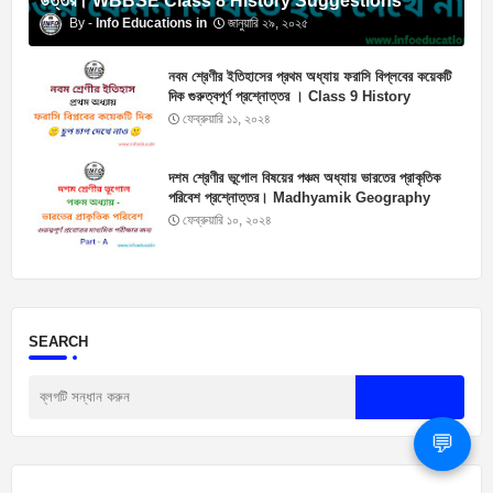
উত্তর। WBBSE Class 8 History Suggestions
Info Educations
জানুয়ারি ২৯, ২০২৫
নবম শ্রেণীর ইতিহাসের প্রথম অধ্যায় ফরাসি বিপ্লবের কয়েকটি
দিক গুরুত্বপূর্ণ প্রশ্নোত্তর । Class 9 History
Suggestions
ফেব্রুয়ারি ১১, ২০২৪
দশম শ্রেণীর ভূগোল বিষয়ের পঞ্চম অধ্যায় ভারতের প্রাকৃতিক
পরিবেশ প্রশ্নোত্তর। Madhyamik Geography
Suggestion 2025
ফেব্রুয়ারি ১০, ২০২৪
SEARCH
💬