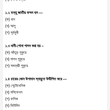
১.২ তন্তু জাতীয় ফসল হল —
(ক) ধান
(খ) আলু
(গ) সূর্যমুখী
১.৩ ধানী-পোনা পালন করা হয় –
(ক) আঁতুড় পুকুরে
(খ) পালন পুকুরে
(গ) সমন্বয়ী পুকুরে
১.৪ চায়ের কোন উপাদান স্নায়ুতে উদ্দীপিত করে —
(ক) পেন্টোথেনিক
(খ) পলিফেনল
(গ) ফলিক
(ঘ) ভিটামিন