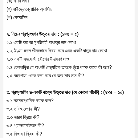
(ক) খাদ্য লবণ
(খ) হাইড্রোক্লোরিক অ্যাসিড
(গ) কেরোসিন
২. নিচের প্রশ্নগুলির উত্তর দাও : (১×৫ = ৫)
২.১ একটি তাপের সুপরিবাহী অধাতুর নাম লেখো।
২.২ ঠাণ্ডা জলে তীব্রভাবে ক্রিয়া করে এমন একটি ধাতুর নাম লেখো।
২.৩ একটি সমযোজী যৌগের উদাহরণ দাও।
২.৪ রেলগাড়ির যে অংশটি বৈদ্যুতিক তারকে ছুঁয়ে থাকে তাকে কী বলে?
২.৫ বজ্রপাত থেকে রক্ষা করে যে যন্ত্র তার নাম কী?
৩. প্রশ্নগুলির দু-একটি বাক্যে উত্তর দাও (যে কোনো পাঁচটি) : (২×৫ = ১০)
৩.১ সমসমস্থানিক কাকে বলে?
৩.২ তড়িৎ লেপন কী?
৩.৩ জারণ ক্রিয়া কী?
৩.৪ গ্যালভানাইজন কী?
৩.৫ বিজারণ ক্রিয়া কী?