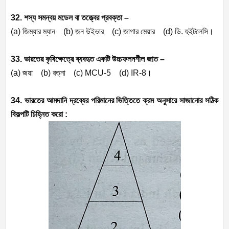
32. শস্য সমন্বয় মডেল বা তত্ত্বের প্রবক্তা –
(a)
জিম্যার ম্যান (
b)
জন উইভার (
c)
জাগার মেয়ার (
d)
ডি. হুইটলেসি।
33. ভারতের কৃষিক্ষেত্রে ব্যবহৃত একটি উচ্চফলনশীল জাত –
(a)
জয়া (
b)
রত্না (
c) MCU-5 (d) IR-8
।
34. ভারতের আমদানি দ্রব্যের পরিমানের ভিত্তিতে ক্রম অনুসারে সাজানোর সঠিক
বিকল্পটি চিহ্নিত করো :