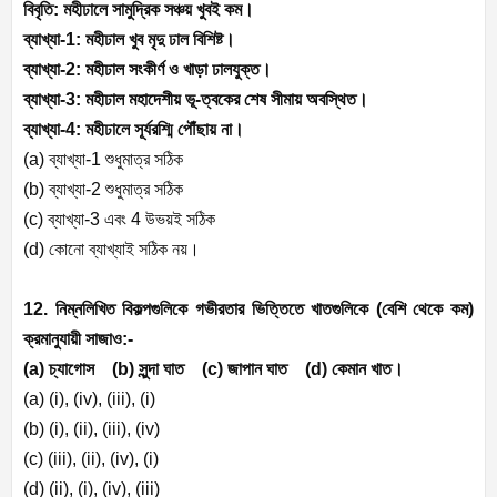
বিবৃতি: মহীঢালে সামুদ্রিক সঞ্চয় খুবই কম।
ব্যাখ্যা-
1:
মহীঢাল খুব মৃদু ঢাল বিশিষ্ট।
ব্যাখ্যা-
2:
মহীঢাল সংকীর্ণ ও খাড়া ঢালযুক্ত।
ব্যাখ্যা-
3:
মহীঢাল মহাদেশীয় ভূ-ত্বকের শেষ সীমায় অবস্থিত।
ব্যাখ্যা-
4:
মহীঢালে সূর্যরশ্মি পৌঁছায় না।
(a)
ব্যাখ্যা-
1
শুধুমাত্র সঠিক
(b)
ব্যাখ্যা-
2
শুধুমাত্র সঠিক
(c)
ব্যাখ্যা-
3
এবং
4
উভয়ই সঠিক
(d)
কোনো ব্যাখ্যাই সঠিক নয়।
12. নিম্নলিখিত বিকল্পগুলিকে গভীরতার ভিত্তিতে খাতগুলিকে (বেশি থেকে কম)
ক্রমানুযায়ী সাজাও:-
(a)
চ্যাগোস (
b)
সুন্দা ঘাত (
c)
জাপান ঘাত (
d)
কেমান খাত।
(a) (i), (iv), (iii), (i)
(b) (i), (ii), (iii), (iv)
(c) (iii), (ii), (iv), (i)
(d) (ii), (i), (iv), (iii)