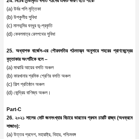
24. নিচের পিন্ডাকৃতি বসতি গঠনের একটি কারণ হতে পারে-
(a)
উর্বর পলি মৃত্তিকা
(b)
উপকুলীয় সুবিধা
(c)
মালভূমির বন্ধুর ভূ-প্রকৃতি
(d)
কেবলমাত্র রেলপথের সুবিধা
25. অধ্যাপক বার্জেস-এর পৌরবসতির গঠনতত্ত্ব অনুসারে শহরের প্রাণকেন্দ্রের
বৃত্তাকার অংশটিকে বলে –
(a)
মাঝারি আয়ের বসতি অঞ্চল
(b)
কারখানার শ্রমিক শ্রেণির বসতি অঞ্চল
(c)
শিল্প প্রতিষ্ঠান অঞ্চল
(d)
কেন্দ্রিয় বাণিজ্য অঞ্চল।
Part-C
26. ২০২১ সালের মোট জনসংখ্যার বিচারে ভারতের প্রথম চারটি রাজ্য (অধক্রমে
সাজাও):
(a)
উত্তর প্রদেশ
,
মহারাষ্ট্র
,
বিহার
,
পশ্চিমবঙ্গ