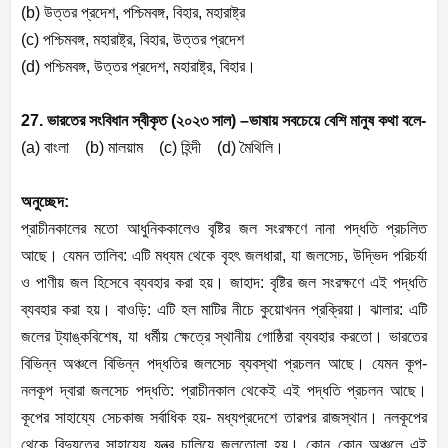
(b)
উত্তর প্রদেশ
,
পশ্চিমবঙ্গ
,
বিহার
,
মহারাষ্ট্র
(c)
পশ্চিমবঙ্গ
,
মহারাষ্ট্র
,
বিহার
,
উত্তর প্রদেশ
(d)
পশ্চিমবঙ্গ
,
উত্তর প্রদেশ
,
মহারাষ্ট্র
,
বিহার।
27. ভারতের সংবিধান স্বীকৃত (২০২৩ সাল) –ভাষায় সবচেয়ে বেশি মানুষ কথা বলে-
(a)
বাংলা (
b)
মালয়াম (
c)
হিন্দী (
d)
মৈথিলি।
অনুচ্ছেদ:
প্রাচীনকালের মতো আধুনিককালেও বৃষ্টির জল সংরক্ষণে নানা পদ্ধতি প্রচলিত
আছে। যেমন তালিব: এটি মধ্যম থেকে বৃহৎ জলধারা
,
যা জলসেচ
,
উদ্ভিদ পরিচর্যা
ও পাণীয় জল হিসেবে ব্যবহার করা হয়। জাহাদ: বৃষ্টির জল সংরক্ষণে এই পদ্ধতি
ব্যবহার করা হয়। বাওড়ি: এটি হল মাটির নীচে কুয়োখনন প্রক্রিয়া। ঝালার: এটি
জলের ট্যাঙ্কবিশেষ
,
যা ধর্মীয় ক্ষেত্রে স্থানীয় গোষ্ঠিরা ব্যবহার করতো। ভারতের
বিভিন্ন অঞ্চলে বিভিন্ন পদ্ধতির জলসেচ ব্যবস্থা প্রচলন আছে। যেমন কূপ-
নলকূপ দ্বারা জলসেচ পদ্ধতি: প্রাচীনকাল থেকেই এই পদ্ধতি প্রচলন আছে।
কূপের সাহায্যে সেচকাজ সর্বাধিক হয়- মধ্যপ্রদেশে তারপর রাজস্থান। নলকূপের
থেকে বিদ্যুতের সাহায্যে যন্ত্র চালিয়ে জলতোলা হয়। কোন কোন অঞ্চলে এই