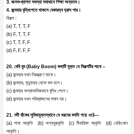
3. জনসংখ্যাগত সমস্যা সমাধানে শিক্ষা অন্যতম।
4. জন্মহার বৃদ্ধিপেতে থাকলে বেকারত্ব হ্রাস পায়।
বিকল্প :
(a) T, T, T, F
(b) F, T, T, F
(c) T, T, F, F
(d) F, F, F, F
20. বেবি বুম (
Baby Boom)
কথাটি যুক্ত যে বিকল্পটির সাথে –
(a)
জন্মহার যখন নিয়ন্ত্রণে থাকে।
(b)
জন্মহার
,
মৃত্যুহার থেকে কম হলে।
(c)
জন্মহার অস্বাভাবিকভাবে বৃদ্ধি পেলে।
(d)
জন্মহার যখন পরিব্রাজনের সমান হয়।
21. নদী বাঁকের সুবিধাযুক্তস্থানে যে ধরনের বসতি গড়ে ওঠে—
(a)
পাখা আকৃতি (
b)
অশ্বখুরাকৃতি (
c)
নীহারিকা আকৃতি (
d)
হেরিংবোন
আকৃতি।