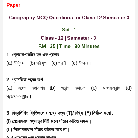
Paper
Geography MCQ Questions for Class 12 Semester 3
Set - 1
Class - 12 | Semester - 3
F.M - 35 | Time - 90 Minutes
1. গ্লোসোপটেরিস হল এক প্রকার-
(a)
উদ্ভিদ (
b)
সরীসৃপ (
c)
প্রাণী (
d)
উভচর।
2. প্যানজিয়া শব্দের অর্থ
(a)
অখন্ড মহাসাগর (
b)
অখন্ড মহাদেশ (
c)
আঙ্গারাল্যান্ড (
d)
গন্ডোয়ানাল্যান্ড।
3. নিম্নলিখিত বিবৃতিগুলোর মধ্যে সত্য (
T)/
মিথ্যা (
F)
নির্বাচন করো :
(i)
মেসোসরাস শুধুমাত্র মিষ্টি জলে সাঁতার কাটতে সক্ষম।
(ii)
সিনোগনাথাস সাঁতার কাটতে পারে না।
(iii)
ওপোসম এক প্রকার কাঙারু