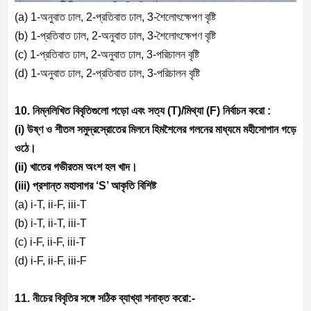
(a) 1-
অনুবাত ঢাল
, 2-
প্রতিবাত ঢাল
, 3-
শৈলোৎক্ষেপণ বৃষ্টি
(b) 1-
প্রতিবাত ঢাল
, 2-
অনুবাত ঢাল
, 3-
শৈলোৎক্ষেপণ বৃষ্টি
(c) 1-
প্রতিবাত ঢাল
, 2-
অনুবাত ঢাল
, 3-
পরিচালন বৃষ্টি
(d) 1-
অনুবাত ঢাল
, 2-
প্রতিবাত ঢাল
, 3-
পরিচালন বৃষ্টি
10. নিম্নলিখিত বিবৃতিগুলো পড়ো এবং সত্য (
T)/
মিথ্যা (
F)
নির্বাচন করো :
(i)
উষ্ণ ও শীতল সমুদ্রস্রোতের মিলনে হিমশৈলের গলনের মাধ্যমে মহীসোপান গড়ে
ওঠে।
(ii)
খাতের গভীরতম অংশ হল খাদ।
(iii)
প্রশান্ত মহাসাগর ‘
S’
আকৃতি বিশিষ্ট
(a) i-T, ii-F, iii-T
(b) i-T, ii-T, iii-T
(c) i-F, ii-F, iii-T
(d) i-F, ii-F, iii-F
11. নীচের বিবৃতির সঙ্গে সঠিক ব্যাখ্যা শনাক্ত করো:-