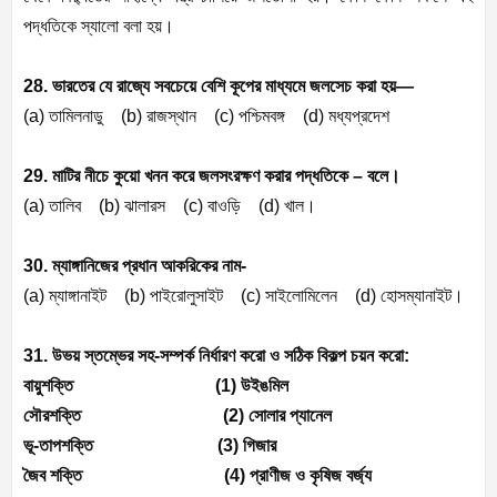
পদ্ধতিকে স্যালো বলা হয়।
28. ভারতের যে রাজ্যে সবচেয়ে বেশি কূপের মাধ্যমে জলসেচ করা হয়—
(a)
তামিলনাডু (
b)
রাজস্থান (
c)
পশ্চিমবঙ্গ (
d)
মধ্যপ্রদেশ
29. মাটির নীচে কুয়ো খনন করে জলসংরক্ষণ করার পদ্ধতিকে – বলে।
(a)
তালিব (
b)
ঝালারস (
c)
বাওড়ি (
d)
খাল।
30. ম্যাঙ্গানিজের প্রধান আকরিকের নাম-
(a)
ম্যাঙ্গানাইট (
b)
পাইরোলুসাইট (
c)
সাইলোমিলেন (
d)
হোসম্যানাইট।
31. উভয় স্তম্ভের সহ-সম্পর্ক নির্ধারণ করো ও সঠিক বিকল্প চয়ন করো:
বায়ুশক্তি (
1)
উইঙমিল
সৌরশক্তি (
2)
সোলার প্যানেল
ভূ-তাপশক্তি (
3)
গিজার
জৈব শক্তি (
4)
প্রাণীজ ও কৃষিজ বর্জ্য