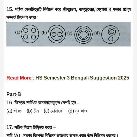
15. সঠিক ভেনচিত্রটি নির্বাচন করে জীবমন্ডল
,
বাস্তুতন্ত্র
,
ফ্লোরা ও ফনার মধ্যে
সম্পর্ক নিরুপণ করো :
Read More :
HS Semester 3 Bengali Suggestion 2025
Part-B
16. বিশ্বের সর্বাধিক জনঘনত্বযুক্ত দেশটি হল -
(a)
ভারত (
b)
চীন (
c)
মোনাকো (
d)
ম্যাকাও
17. সঠিক বিকল্প চিহ্নিত করো –
দাবি (
A):
সমগ্র বিশ্বের বিভিন্ন জায়গায় জনসংখ্যার বন্টন বিভিন্ন ধরনের।