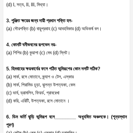
(d) I,
সত্য
, II, III,
মিথ্যা।
3. পুঞ্জিত ক্ষয়ের জন্য দায়ী প্রধান শক্তি হল-
(a)
সৌরশক্তি (
b)
বায়ুপ্রবাহ (
c)
আবহবিকার (
d)
অভিকর্ষ বল।
4. কোনটি ঘনীভবনের রূপভেদ নয়-
(a)
শিশির (
b)
কুয়াশা (
c)
মেঘ (
d)
স্লিট।
5. হিমবাহের ক্ষয়কার্যের ফলে গঠিত ভূমিরূপের কোন দলটি সঠিক
?
(a)
সার্ক
,
রসে মোতানে
,
ক্র্যাগ ও টেল
,
এস্কার
(b)
সার্ক
,
পিরামিড চূড়া
,
ঝুলন্ত উপত্যকা
,
কেম
(c)
ভার্ব
,
ড্রামলিন
,
ফিয়র্ড
,
গ্রাবরেখা
(d)
করি
,
এরিটি
,
উপত্যকা
,
রসে মোতানে ।
6. ডিম ভর্তি ঝুড়ি ভূমিরূপ বলে________ অধ্যুষিত অঞ্চলকে। (শূন্যস্থান
পূরণ)
(a)
কেটল (
b)
কেম (
c)
এস্কার (
d)
ড্রামলিন।