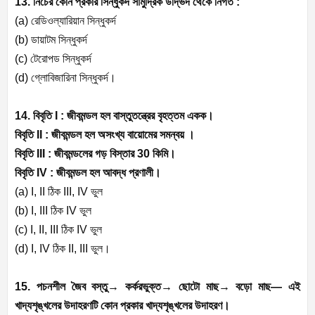
13. নিচের কোন প্রকার সিন্ধুকর্দ সামুদ্রিক উদ্ভিদ থেকে নির্গত :
(a)
রেডিওল্যারিয়ান সিন্ধুকর্দ
(b)
ডায়াটম সিন্ধুকর্দ
(c)
টেরোপড সিন্ধুকর্দ
(d)
গ্লোবিজারিনা সিন্ধুকর্দ।
14. বিবৃতি
I :
জীবমন্ডল হল বাস্তুতন্ত্রের বৃহত্তম একক।
বিবৃতি
II :
জীবমন্ডল হল অসংখ্য বায়োমের সমন্বয় ।
বিবৃতি
III :
জীবমন্ডলের গড় বিস্তার
30
কিমি।
বিবৃতি
IV :
জীবমন্ডল হল আবদ্ধ প্রণালী।
(a) I, II
ঠিক
III, IV
ভুল
(b) I, III
ঠিক
IV
ভুল
(c) I, II, III
ঠিক
IV
ভুল
(d) I, IV
ঠিক
II, III
ভুল।
15. পচনশীল জৈব বস্তু
→
কর্করভুক্ত
→
ছোটো
মাছ
→
বড়ো
মাছ—
এই
খাদ্যশৃঙ্খলের
উদাহরণটি
কোন
প্রকার
খাদ্যশৃঙ্খলের
উদাহরণ।