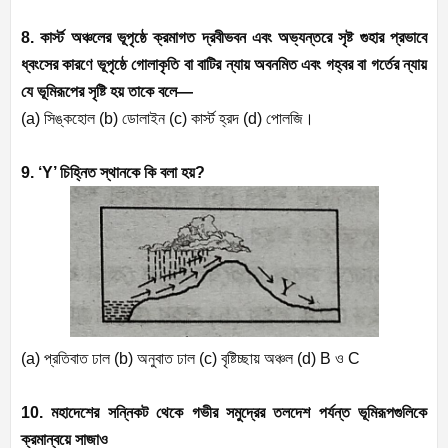
8. কার্স্ট অঞ্চলের ভূপৃষ্ঠে ক্রমাগত দ্রবীভবন এবং অভ্যন্তরে সৃষ্ট গুহার প্রভাবে
ধ্বংসের কারণে ভূপৃষ্ঠে গোলাকৃতি বা বাটির ন্যায় অবনমিত এবং গহ্বর বা গর্তের ন্যায়
যে ভূমিরূপের সৃষ্টি হয় তাকে বলে—
(a)
সিঙ্কহোল (
b)
ডোলাইন (
c)
কার্স্ট হ্রদ (
d)
পোলজি।
9. ‘Y’
চিহ্নিত স্থানকে কি বলা হয়
?
(a)
প্রতিবাত ঢাল (
b)
অনুবাত ঢাল (
c)
বৃষ্টিচ্ছায় অঞ্চল (
d) B
ও
C
10. মহাদেশের সন্নিকট থেকে গভীর সমুদ্রের তলদেশ পর্যন্ত ভূমিরূপগুলিকে
ক্রমান্বয়ে সাজাও