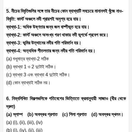
5. নীচের বিবৃতিগুলির সঙ্গে তার নীচের কোন ব্যাখ্যাটি সবচেয়ে মানানসই খুঁজে নাও-
বিবৃতি: কার্স্ট অঞ্চলে নদী প্রায়শই অদৃশ্য হয়ে যায়।
ব্যাখ্যা-
1:
অধিক উষ্ণতার জন্য জল বাষ্পীভূত হয়ে যায়।
ব্যাখ্যা-
2:
কার্স্ট অঞ্চলে অসংখ্য গরণ থাকায় নদী ভূগর্ভে প্রবেশ করে।
ব্যাখ্যা-
3:
ভূমির উত্থানের নদীর গতি পরিবর্তন হয়।
ব্যাখ্যা-
4:
অত্যধিক শীতলতার জন্য নদীর গতি পরিবর্তন হয়।
(a)
শুধুমাত্র ব্যাখ্যা-
2
সঠিক
(b)
ব্যাখ্যা
1
ও
2
দুটোই সঠিক।
(c)
ব্যাখ্যা
3
এবং ব্যাখ্যা
4
দুটোই সঠিক।
(d)
কোন ব্যাখ্যাই সঠিক নয়।
6. নিম্নলিখিত বিকল্পগুলিকে গতিবেগের ভিত্তিতে ক্রমানুযায়ী সাজাও (ধীর থেকে
দ্রুত)
(a)
স্লাম্প (
b)
অবস্কর প্রপাত (
c)
শিলা প্রপাত (
d)
অবস্কর স্খলন।
(a) (i), (ii), (iii), (iv)
(b) (i), (iv), (ii), (iii)