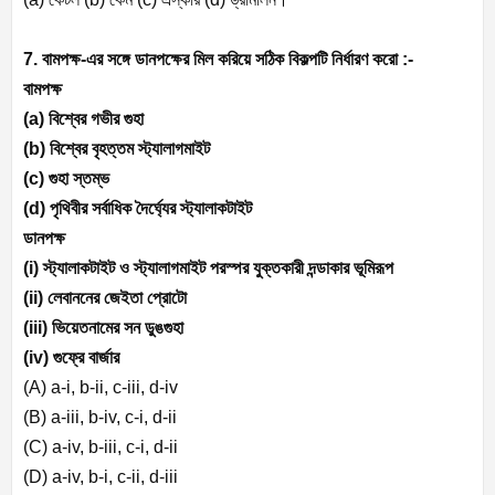
7. বামপক্ষ-এর সঙ্গে ডানপক্ষের মিল করিয়ে সঠিক বিকল্পটি নির্ধারণ করো :-
বামপক্ষ
(a)
বিশ্বের গভীর গুহা
(b)
বিশ্বের বৃহত্তম স্ট্যালাগমাইট
(c)
গুহা স্তম্ভ
(d)
পৃথিবীর সর্বাধিক দৈর্ঘ্যের স্ট্যালাকটাইট
ডানপক্ষ
(i)
স্ট্যালাকটাইট ও স্ট্যালাগমাইট পরস্পর যুক্তকারী দন্ডাকার ভূমিরূপ
(ii)
লেবাননের জেইতা প্রোটো
(iii)
ভিয়েতনামের সন ডুঙগুহা
(iv)
গুফ্রে বার্জার
(A) a-i, b-ii, c-iii, d-iv
(B) a-iii, b-iv, c-i, d-ii
(C) a-iv, b-iii, c-i, d-ii
(D) a-iv, b-i, c-ii, d-iii