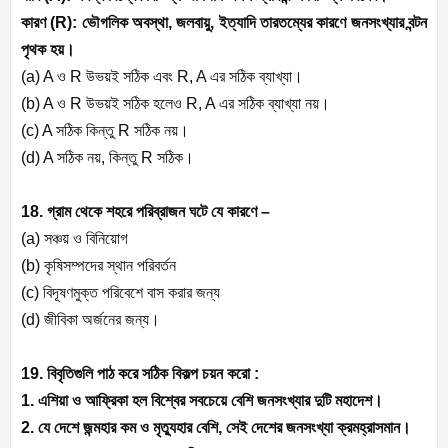
কারণ (
R):
ভৌগলিক অবস্থা
,
জলবায়ু
,
ইত্যাদি তারতম্যের কারণে জনসংখ্যার বন্টন
পৃথক হয়।
(a) A
ও
R
উভয়ই সঠিক এবং
R, A
এর সঠিক ব্যাখ্যা।
(b) A
ও
R
উভয়ই সঠিক হলেও
R, A
এর সঠিক ব্যাখ্যা নয়।
(c) A
সঠিক কিন্তু
R
সঠিক নয়।
(d) A
সঠিক নয়
,
কিন্তু
R
সঠিক।
18. গ্রাম থেকে শহরে পরিব্রাজন ঘটে যে কারণে –
(a)
সঞ্চয় ও বিনিয়োগ
(b)
কৃষিসম্পদের স্থান পরিবর্তন
(c)
বিদূষণমুক্ত পরিবেশে বাস করার জন্য
(d)
জীবিকা অর্জনের জন্য।
19. বিবৃতিগুলি পাঠ করে সঠিক বিকল্প চয়ন করো :
1. এশিয়া ও আফ্রিকা হল বিশ্বের সবচেয়ে বেশি জনসংখ্যার দুটি মহাদেশ।
2.
যে দেশে জন্মহার কম ও মৃত্যুহার বেশি
,
সেই দেশের জনসংখ্যা ক্রমহ্রাসমান।