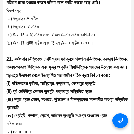
পরিমাণ মতো হওয়ার কারণে দক্ষিণ ঢালে বসতি সহজে গড়ে ওঠে।
বিকল্পসমূহ :
(a)
শুধুমাত্র
A
সঠিক
(b)
শুধুমাত্র
R
সঠিক
(c) A
ও
R
দুটিই সঠিক এবং
R
হল
A-
এর সঠিক ব্যাখ্যা নয়
(d) A
ও
R
দুটিই সঠিক এবং
R
হল
A-
এর সঠিক ব্যাখ্যা।
21. কর্মধারার ভিত্তিতে চারটি গ্রাম যথাক্রমে পশুপালনভিত্তিক
,
বনভূমি ভিত্তিক
,
মৎস্য-আহরণ ভিত্তিক এবং ক্ষুদ্র ও কুটির শিল্পভিত্তিক গ্রামের উল্লেখ করা হল।
প্রদত্ত উদাহরণ থেকে উল্লেখিত গ্রামগুলির সঠিক ক্রম নির্বাচন করো :
(i)
পশ্চিমবঙ্গের ফুলিয়া
,
শান্তিপুর
,
কৃষ্ণনগর
,
বেগমপুর প্রভৃতি
(ii)
পূর্ব মেদিনীপুর জেলার জুনপুট
,
শঙ্করপুর সন্নিহিত গ্রাম
(iii)
সবুজ গ্রাম যেমন
,
নরওয়ে
,
সুইডেন ও ফিনল্যান্ডের সরলবর্গীয় অরণ্য সন্নিহিত
গ্রামগুলি
(iv)
প্রেইরি
,
পম্পাস
,
স্তেপ
,
ডাউনস তৃণভূমি সংলগ্ন অঞ্চলের গ্রাম।
💬
সঠিক ক্রম –
(a) iv, iii, ii, i