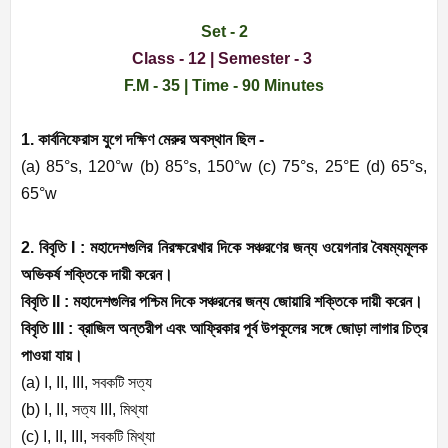
Set - 2
Class - 12 | Semester - 3
F.M - 35 | Time - 90 Minutes
1. কার্বনিফেরাস যুগে দক্ষিণ মেরুর অবস্থান ছিল -
(a) 85°s, 120°w (b) 85°s, 150°w (c) 75°s, 25°E (d) 65°s,
65°w
2. বিবৃতি
I :
মহাদেশগুলির নিরক্ষরেখার দিকে সঞ্চরণের জন্য ওয়েগনার বৈষম্যমূলক
অভিকর্ষ শক্তিকে দায়ী করেন।
বিবৃতি
II :
মহাদেশগুলির পশ্চিম দিকে সঞ্চরনের জন্য জোয়ারি শক্তিকে দায়ী করেন।
বিবৃতি
III :
ব্রাজিল অন্তরীপ এবং আফ্রিকার পূর্ব উপকূলের সঙ্গে জোড়া লাগার চিত্র
পাওয়া যায়।
(a) I, II, III,
সবকটি সত্য
(b) I, II,
সত্য
III,
মিথ্যা
(c) I, II, III,
সবকটি মিথ্যা