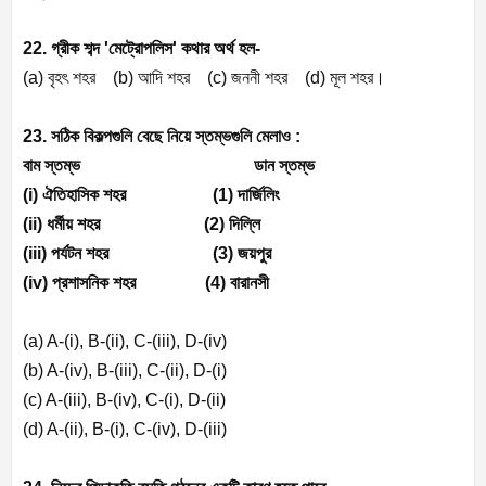
22. গ্রীক শব্দ
'
মেট্রোপলিস
'
কথার অর্থ হল-
(a)
বৃহৎ শহর (
b)
আদি শহর (
c)
জননী শহর (
d)
মূল শহর।
23. সঠিক বিকল্পগুলি বেছে নিয়ে স্তম্ভগুলি মেলাও :
বাম স্তম্ভ
ডান
স্তম্ভ
(i)
ঐতিহাসিক শহর (
1)
দার্জিলিং
(ii)
ধর্মীয় শহর (
2)
দিল্লি
(iii)
পর্যটন শহর (
3)
জয়পুর
(iv)
প্রশাসনিক শহর (
4)
বারানসী
(a) A-(i), B-(ii), C-(iii), D-(iv)
(b) A-(iv), B-(iii), C-(ii), D-(i)
(c) A-(iii), B-(iv), C-(i), D-(ii)
(d) A-(ii), B-(i), C-(iv), D-(iii)