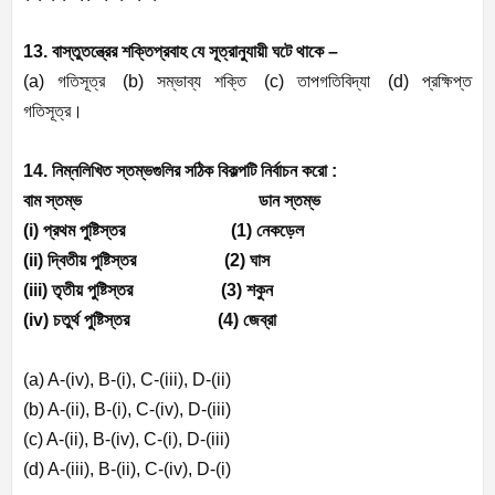
13. বাস্তুতন্ত্রের শক্তিপ্রবাহ যে সূত্রানুযায়ী ঘটে থাকে –
(a)
গতিসূত্র (
b)
সম্ভাব্য শক্তি (
c)
তাপগতিবিদ্যা (
d)
প্রক্ষিপ্ত
গতিসূত্র।
14. নিম্নলিখিত স্তম্ভগুলির সঠিক বিকল্পটি নির্বাচন করো :
বাম স্তম্ভ
ডান
স্তম্ভ
(i)
প্রথম পুষ্টিস্তর (
1)
নেকড়েল
(ii)
দ্বিতীয় পুষ্টিস্তর (
2)
ঘাস
(iii)
তৃতীয় পুষ্টিস্তর (
3)
শকুন
(iv)
চতুর্থ পুষ্টিস্তর (
4)
জেব্রা
(a) A-(iv), B-(i), C-(iii), D-(ii)
(b) A-(ii), B-(i), C-(iv), D-(iii)
(c) A-(ii), B-(iv), C-(i), D-(iii)
(d) A-(iii), B-(ii), C-(iv), D-(i)