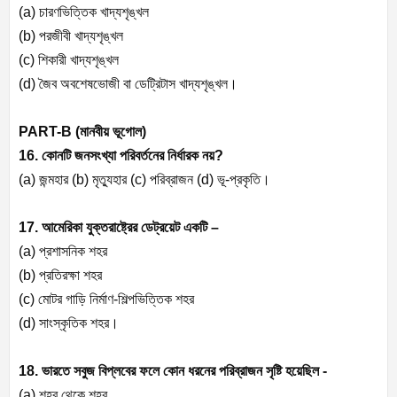
(a)
চারণভিত্তিক খাদ্যশৃঙ্খল
(b)
পরজীবী খাদ্যশৃঙ্খল
(c)
শিকারী খাদ্যশৃঙ্খল
(d)
জৈব অবশেষভোজী বা ডেট্রিটাস খাদ্যশৃঙ্খল।
PART-B (
মানবীয় ভূগোল)
16. কোনটি জনসংখ্যা পরিবর্তনের নির্ধারক নয়
?
(a)
জন্মহার (
b)
মৃত্যুহার (
c)
পরিব্রাজন (
d)
ভূ-প্রকৃতি।
17. আমেরিকা যুক্তরাষ্ট্রের ডেট্রয়েট একটি –
(a)
প্রশাসনিক শহর
(b)
প্রতিরক্ষা শহর
(c)
মোটর গাড়ি নির্মাণ-শিল্পভিত্তিক শহর
(d)
সাংস্কৃতিক শহর।
18. ভারতে সবুজ বিপ্লবের ফলে কোন ধরনের পরিব্রাজন সৃষ্টি হয়েছিল -
(a)
শহর থেকে শহর