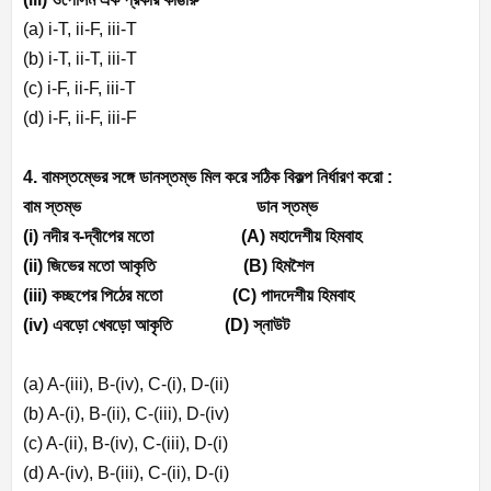
(a) i-T, ii-F, iii-T
(b) i-T, ii-T, iii-T
(c) i-F, ii-F, iii-T
(d) i-F, ii-F, iii-F
4. বামস্তম্ভের সঙ্গে ডানস্তম্ভ মিল করে সঠিক বিকল্প নির্ধারণ করো :
বাম স্তম্ভ
ডান
স্তম্ভ
(i)
নদীর ব-দ্বীপের মতো (
A)
মহাদেশীয় হিমবাহ
(ii)
জিভের মতো আকৃতি (
B)
হিমশৈল
(iii)
কচ্ছপের পিঠের মতো (
C)
পাদদেশীয় হিমবাহ
(iv)
এবড়ো খেবড়ো আকৃতি (
D)
স্নাউট
(a) A-(iii), B-(iv), C-(i), D-(ii)
(b) A-(i), B-(ii), C-(iii), D-(iv)
(c) A-(ii), B-(iv), C-(iii), D-(i)
(d) A-(iv), B-(iii), C-(ii), D-(i)