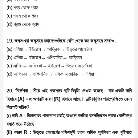
(b)
শহর থেকে গ্রাম
(c)
গ্রাম থেকে শহর
(d)
গ্রাম থেকে গ্রাম।
19. জনসংখ্যা অনুসারে মহাদেশগুলিকে বেশি থেকে কম অনুসারে সাজাও :
(a)
এশিয়া
→
ইউরোপ
→
আফ্রিকা
→
উত্তর
আমেরিকা
(b)
এশিয়া
→
ইউরোপ
→
ওশিয়ানিয়া
→
আফ্রিকা
(c)
এশিয়া
→
আফ্রিকা
→
ইউরোপ
→
উত্তর
আমেরিকা
(d)
আফ্রিকা
→
ওশিয়ানিয়া
→
দক্ষিণ
আমেরিকা
→
এশিয়া।
20. নির্দেশনা : নীচে এই প্রশ্নের দুটি বিবৃতি দেওয়া রয়েছে। যার একটি দাবি
হিসাবে (
A)
এবং অপরটি কারণ (
R)
হিসাবে আছে। দুটি বিবৃতির পরিপ্রেক্ষিতে কোন
বিকল্পটি সঠিক
?
(i)
দাবি
A :
হিমালয়ের পাদদেশে তরাই অঞ্চলে বসতির ঘনসন্নিবেশ দ্বারা গোষ্ঠীবদ্ধ
বসতি গড়ে উঠেছে।
(ii)
কারণ
R :
উত্তর গোলার্ধের দক্ষিণমুখী ঢালে অধিক সূর্যকিরণ এবং বৃষ্টিপাত