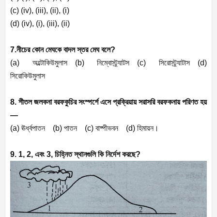
(c) (iv), (iii), (ii), (i)
(d) (iv), (i), (iii), (ii)
7.নীচের কোন মেঘকে বাদল স্তর মেঘ বলে
?
(a)
অল্টোকিউমুলাস (
b)
নিম্বোস্ট্র্যাটস (
c)
সিরোস্ট্র্যাটাস (
d)
সিরোকিউমুলাস
8.
শীতল জলকনা বরফকুচির সংস্পর্শে এসে প্রক্রিয়ায় সরাসরি বরফকনায় পরিণত হয়
—
(a)
ঊর্ধ্বপাতন (
b)
পাতন (
c)
বাষ্পীভবন (
d)
হিমায়ন।
9. 1, 2,
এবং
3,
চিহ্নিত স্থানগুলি কি নির্দেশ করছে
?