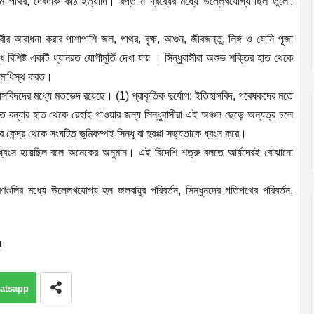
মি পাথর, দেবদারু কাঠ ইত্যাদি। রপ্তানি দ্রব্যের মধ্যে উল্লেখযোগ্য ছিল তুলো,
িবীর আরাধনা করার পাশাপাশি জল, পাথর, বৃক্ষ, আগুন, জীবজন্তু, লিঙ্গ ও যোনি পূজা
বিশিষ্ট একটি ধ্যানরত যোগীমূর্তি দেখা যায় । সিন্ধুবাসীরা অশুভ শক্তির হাত থেকে
 সমাধিস্থ করত।
াসবিদদের মধ্যে মতভেদ রয়েছে। (1) প্রাকৃতিক দুর্যোগ: ইতিহাসবিদ, গবেষকদের মতে
 বন্যার হাত থেকে রেহাই পাওয়ার জন্য সিন্ধুবাসীরা এই অঞ্চল ছেড়ে অন্যত্র চলে
 কেন্দ্র থেকে সংঘটিত ভূমিকম্পই সিন্ধু বা হরপ্পা সভ্যতাকে ধ্বংস করে।
্বংস হয়েছিল বলে অনেকের অনুমান। এই বিদেশি শত্রু বলতে আর্যদেরই বোঝানো
ণগুলির মধ্যে উল্লেখযোগ্য হল জলবায়ুর পরিবর্তন, সিন্ধুনদের গতিপথের পরিবর্তন,
t
atsapp