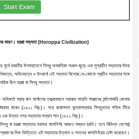
Start Exam
নের কারণ। হরপ্পা সভ্যতা (Horoppa Civilization)
 পূর্বে ভারতীয় উপমহাদেশে সিন্ধু অববাহিকা অঞ্চল জুড়ে এক সুপ্রাচীন সভ্যতার উদয়
ৌলিকত্বে, অভিনবত্বে ও উৎকর্ষে এই সভ্যতা বিশ্বের যে-কোনো প্রাচীন সভ্যতার সঙ্গে
ময়িক ছিল হরপ্পা বা সিন্ধু সভ্যতা।
ধিকর্তা স্যার জন মার্শালের তত্ত্বাবধানে দয়ারাম সাহানি পাঞ্জাবের মন্টগোমারি জেলায়
ার করেন (১৯২১ খ্রি.)। পরে রাখালদাস বন্দ্যোপাধ্যায় সিন্ধুনদের পশ্চিম তীরে
নে এক উন্নত নগর সভ্যতার সন্ধান পান (১৯২২ খ্রি.)।
িন্ধু বা হরপ্পা সভ্যতার যথাযথ কালনির্ণয় আজও সম্ভব হয়নি। তবে বিভিন্ন দেশের|
ক্ষ্যপ্রমাণের দিক ভিত্তিতে এই সভ্যতার উত্থান ও পতনের কালনির্ণয়ের চেষ্টা করেছেন।