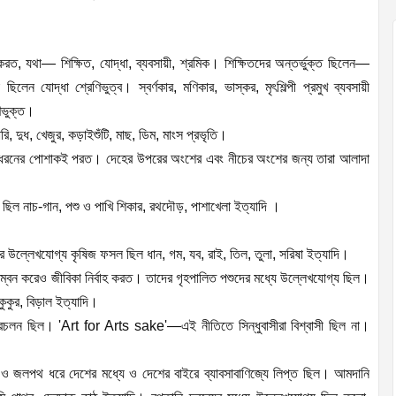
স করত, যথা— শিক্ষিত, যোদ্ধা, ব্যবসায়ী, শ্রমিক। শিক্ষিতদের অন্তর্ভুক্ত ছিলেন—
লেন যোদ্ধা শ্রেণিভুত্ব। স্বর্ণকার, মণিকার, ভাস্কর, মৃৎশিল্পী প্রমুখ ব্যবসায়ী
েণিভুক্ত।
রি, দুধ, খেজুর, কড়াইশুঁটি, মাছ, ডিম, মাংস প্রভৃতি।
ম দু-ধরনের পোশাকই পরত। দেহের উপরের অংশের এবং নীচের অংশের জন্য তারা আলাদা
 ছিল নাচ-গান, পশু ও পাখি শিকার, রথদৌড়, পাশাখেলা ইত্যাদি ।
র উল্লেখযোগ্য কৃষিজ ফসল ছিল ধান, গম, যব, রাই, তিল, তুলা, সরিষা ইত্যাদি।
ম্বন করেও জীবিকা নির্বাহ করত। তাদের গৃহপালিত পশুদের মধ্যে উল্লেখযোগ্য ছিল।
 কুকুর, বিড়াল ইত্যাদি।
ের প্রচলন ছিল। 'Art for Arts sake'—এই নীতিতে সিন্ধুবাসীরা বিশ্বাসী ছিল না।
থ ও জলপথ ধরে দেশের মধ্যে ও দেশের বাইরে ব্যাবসাবাণিজ্যে লিপ্ত ছিল। আমদানি