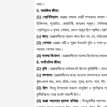
করত।
5. সামাজিক জীবন:
(1) শ্রেণিবিন্যাস:
হরপ্পার সমাজে চারটি সম্প্রদায় বসবা
চিকিৎসক, পুরোহিত, জ্যোতিবী, জাদুকর প্রমুখ। সৈনিকরা ছি
শ্রেণিভুত্ব ও কৃষক, চর্মকার, জেলে প্রমুখ ছিল শ্রমিক শ্র
(২) খাদ্য:
হরপ্পাবাসীদের প্রধান খাদ্য ছিল গম, যব, তরিতরকা
(3) পোশাক:
হরপ্পায় নারী ও পুরুষ উভয়েই সুতি ও পশ
আলাদা পোশাক পরত।
(4) অবসর বিনোদন :
হরপ্পাবাসীদের অবসর বিনোদনের মাধ্যম
6. অর্থনৈতিক জীবন:
(1) কৃষি :
হরপ্পাবাসীদের অধিকাংশই ছিলেন কৃষিজীবী। তাদে
(২) পশুপালন:
হরপ্পাবাসীদের মধ্যে অনেকে পশুপালনকে অবল
কুঁজওয়ালা ষাড়, বলদ, মহিষ, ভেড়া, শূকর, ছাগল, গাধা, উট,
(3) শিল্প:
সিন্ধু উপত্যকা অঞ্চলে ধাতুশিল্প ও মৃৎশিল্প
কুটিরশিল্পেও তারা যথেষ্ট পারদর্শী ছিল।
(4) হরপ্পা সভ্যতার ব্যাবসা বাণিজ্য :
সিন্ধুবাসীরা স্থলপ