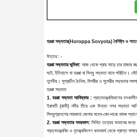
হরপ্পা সভ্যতার(Horoppa Sovyota) বৈশিষ্ট্য ও পত
উত্তর : -
হরপ্পা সভ্যতার ভূমিকা:
আজ থেকে প্রায় সাড়ে চার হাজার বছর
ঘটে, ইতিহাসে যা হরপ্পা বা সিন্ধু সভ্যতা নামে পরিচিত। ম
তুলনীয়। সুপ্রাচীন চৈনিক, মিশরীয় ও সুমেরীয় সভ্যতার সমসা
হরপ্পা সভ্যতা
1. হরপ্পা সভ্যতা আবিষ্কার :
প্রত্নতত্ত্ববিভাগের তৎকালীন অ
ইরাবতী (রাভী) নদীর তীরে এক উন্নত নগর সভ্যতা আবিষ্ক
সিন্ধুপ্রদেশের লারকানা জেলায় মহেন-জো-দারো নামক স্থা
2. হরপ্পা সভ্যতার সময়কাল:
লিখিত তথ্যের অভাবের জন্য স
প্রত্নতত্ত্ববিদ ও নৃতত্ত্ববিদগণ খননকার্য থেকে প্রাপ্ত সা