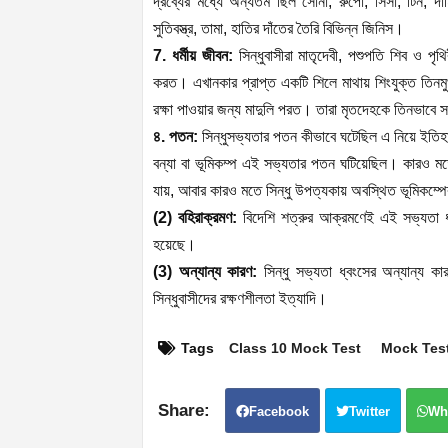
দ্রব্যের মধ্যে অন্যতম ছিল সোনা, রুপো, সিসা, টিন, দা
সুতিবস্ত্র, তামা, হাতির দাঁতের তৈরি বিভিন্ন জিনিস।
7. ধর্মীয় জীবন:
সিন্ধুবাসীরা মাতৃদেবী, পশুপতি শিব ও পৃথ
করত। এখানকার প্রাপ্ত একটি শিলে মাথায় শিংযুক্ত তিনমুখ 
রক্ষা পাওয়ার জন্য মাদুলি পরত। তারা মৃতদেহকে তিনভাবে
৪. পতন:
সিন্ধুসভ্যতার পতন কীভাবে ঘটেছিল এ নিয়ে ইতিহ
বন্যা বা ভূমিকম্প এই সভ্যতার পতন ঘটিয়েছিল। কারও মতে
যায়, আবার কারও মতে সিন্ধু উপত্যকায় অবস্থিত ভূমিকম্পের
(2) বহিরাক্রমণ:
বিদেশি শত্রুর আক্রমণেই এই সভ্যতা ধ
হয়েছে।
(3) অন্যান্য কারণ:
সিন্ধু সভ্যতা ধ্বংসের অন্যান্য কার
সিন্ধুবাসীদের রক্ষণশীলতা ইত্যাদি।
Tags
Class 10 Mock Test
Mock Tes
Facebook
Twitter
Wh