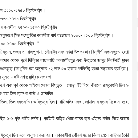
্ন ৩২৫০-২৭৫০ খ্রিস্টপূর্বাব্দ।
৩৫০-১৭৭০ খ্রিস্টপূর্বাব্দ।
ৃতির কালসীমা ২৫০০- ১৫০০ খ্রিস্টপূর্বাব্দ।
 অনুসরণে সিন্দু সংস্কৃতির কালসীমা ধার্য করেছেন ২০০০- ১৫০০ খ্রিস্টপূর্বাব্দ।
-১৭০০ খ্রিস্টপূর্বাব্দ।"
ুচিস্তান, গুজরাত, রাজপুতানা, সৌরাষ্ট্র এবং নর্মদা উপত্যকার বিস্তীর্ণ অঞ্চলজুড়ে হরপ্পা
োর থেকে পূর্বে দিল্লির কাছাকাছি আলমগীরপুর এবং উত্তরে জম্মুর নিকটবর্তী মান্ডা
্চলজুড়ে (আধুনিক মত অনুসারে ১২ লক্ষ ৫০ হাজার বর্গকিমি) হরপ্পা সভ্যতার ব্যাপ্তি।
 ছিল মূলত একটি নগরকেন্দ্রিক সভ্যতা।
ে এবং পূর্ব থেকে পশ্চিমে সোজা বিস্তৃত। পোড়া ইঁট দিয়ে বাঁধানো রাস্তাগুলি ছিল ৯
ুটপাতে ছিল ল্যাম্পপোস্ট ও ডাস্টবিন।
তিল, তিল বসতবাড়ির অস্তিত্ব ছিল। বাড়িগুলির দরজা, জানালা রাস্তার দিকে না হয়ে,
ল ১-২ ফুট গভীর নর্দমা। প্রতিটি বাড়ির শৌচাগারের জন্ম এইসব নর্দমা দিয়ে বাইরে
 অস্তিত্ব ছিল বলে অনুমান করা হয়। নগরবাসীরা পৌরশাসনের নিয়ম মেনে বাড়িঘর তৈরি