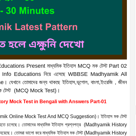
Info Educations Present মাধ্যমিক ইতিহাস MCQ মক টেস্ট Part 02
ো। Info Educations নিয়ে এসেছে WBBSE Madhyamik All
নে তোমাদের জন্য থাকছে ইতিহাস,ভূগোল, বাংলা,ইংরেজি , জীবন
Q মক টেস্ট (MCQ Mock Test)।
ry Mock Test in Bengali with Answers Part-01
hyamik Online Mock Test And MCQ Suggestion)। ইতিহাস মক টেস্ট
পূর্ণ হতে চলেছে। তোমাদের মাধ্যমিক ইতিহাস প্রশ্নপত্র (Madhyamik History
 হয়েছে। তোমরা ভালো করে মাধ্যমিক ইতিহাস মক টেস্ট (Madhyamik History