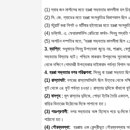
(1) স্যার জন মার্শালের মতে হরপ্পা সভ্যতার কালসীমা হল চিহ
(2) সি. জে. গ্যাডের মতে হরপ্পা সংস্কৃতির বিকাশকাল ছিল ২
(3) স্টুয়ার্ট করা পিগট ও মর্টিমার হুইলারের মতে হরপ্পা সংস্ক
(4) ডব্লিউ. এ. ফেয়ারসার্ভিস রেডিয়ো কার্বন- সিন্ধু পদ্ধতি
(5) অলচিন দম্পতির মতে, “হরপ্পা সভ্যতার কালসীমা ছিল ২১০০
3. ব্যাপ্তি:
শুধুমাত্র সিন্ধু উপত্যকা জুড়ে নয়, পাঞ্জাব, বেল
সভ্যতার বিস্তার ঘটে। পশ্চিমে মাকরান উপকূলের সুতকাজেনদ
থেকে দক্ষিণে গোদাবরী উপত্যকার দাইমাবাদ পর্যন্ত বিশাল অঞ
4. হরপ্পা সভ্যতার নগর পরিকল্পনা:
সিন্ধু বা হরপ্পা সভ্যতা
(1) রাস্তাঘাট:
নগরের রাস্তাঘাটগুলি ছিল উত্তর থেকে দক্ষিণ
ফুট থেকে ৩৪ ফুট পর্যন্ত চওড়া। রাস্তার দুদিকে বাঁধানো ফ
(2) বাসগৃহ :
মূল রাস্তার দুদিকে, পোড়া ইটের তৈরি একতল, 
বাড়ির ভিতরের উঠোনের দিকে লাগানো হত।
(3) পয়ঃপ্রণালী:
নগর সভ্যতার অঙ্গ হিসেবে পরে দু-দিকে ছি
পাঠানো হত।
(4) গৌরব্যবস্থা:
হরপ্পায় এক কেন্দ্রীভূত গৌরব্যবস্থার