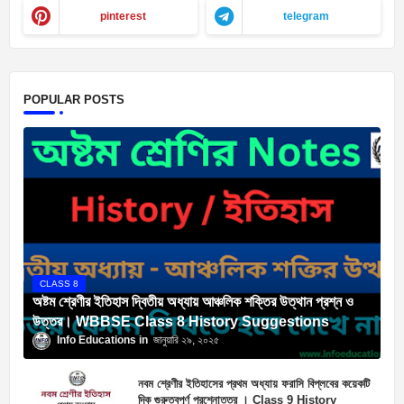
pinterest
telegram
POPULAR POSTS
CLASS 8
অষ্টম শ্রেণীর ইতিহাস দ্বিতীয় অধ্যায় আঞ্চলিক শক্তির উত্থান প্রশ্ন ও
উত্তর। WBBSE Class 8 History Suggestions
Info Educations
জানুয়ারি ২৯, ২০২৫
নবম শ্রেণীর ইতিহাসের প্রথম অধ্যায় ফরাসি বিপ্লবের কয়েকটি
দিক গুরুত্বপূর্ণ প্রশ্নোত্তর । Class 9 History