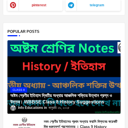
pinterest
telegram
POPULAR POSTS
CLASS 8
অষ্টম শ্রেণীর ইতিহাস দ্বিতীয় অধ্যায় আঞ্চলিক শক্তির উত্থান প্রশ্ন ও
উত্তর। WBBSE Class 8 History Suggestions
Info Educations
জানুয়ারি ২৯, ২০২৫
নবম শ্রেণীর ইতিহাসের প্রথম অধ্যায় ফরাসি বিপ্লবের কয়েকটি
দিক গুরুত্বপূর্ণ প্রশ্নোত্তর । Class 9 History