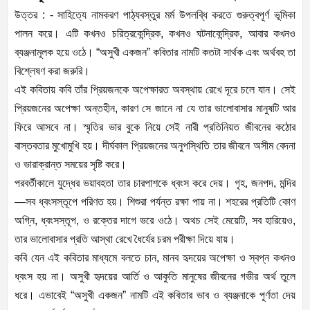
উত্তর : - সাহিত্যে নামকরণ পাঠ্যবস্তুর মর্ম উপলব্ধি করতে গুরুত্বপূর্ণ ভূমিকা
পালন করে। এটি কখনও চরিত্রকেন্দ্রিক, কখনও ঘটনাকেন্দ্রিক, আবার কখনও
ব্যঞ্জনামূলক হয়ে ওঠে। “অসুখী একজন” কবিতার নামটি কতটা সার্থক এবং অর্থবহ তা
বিশ্লেষণ করা জরুরি।
এই কবিতায় কবি তাঁর প্রিয়জনকে অপেক্ষারত অবস্থায় রেখে দূরে চলে যান। সেই
প্রিয়জনের অপেক্ষা অন্তহীন, কারণ সে জানে না যে তার ভালোবাসার মানুষটি আর
ফিরে আসবে না। স্মৃতির ভার বুকে নিয়ে সেই নারী প্রতিনিয়ত জীবনের কঠোর
বাস্তবতার মুখোমুখি হয়। দীর্ঘকাল প্রিয়জনের অনুপস্থিতি তার জীবনে অসীম বেদনা
ও ভারাক্রান্ত সময়ের সৃষ্টি করে।
পরবর্তীকালে যুদ্ধের ভয়াবহতা তার চারপাশকে ধ্বংস করে দেয়। গৃহ, জনপদ, মন্দির
—সব ধ্বংসস্তূপে পরিণত হয়। শিশুরা পর্যন্ত রক্ষা পায় না। শহরের প্রতিটি কোণ
অগ্নি, ধ্বংসস্তূপ, ও রক্তের দাগে ভরে ওঠে। অথচ সেই মেয়েটি, সব হারিয়েও,
তার ভালোবাসার প্রতি আস্থা রেখে ধৈর্যের চরম পরীক্ষা দিয়ে যায়।
কবি যেন এই কবিতার মাধ্যমে বলতে চান, মানব হৃদয়ের অপেক্ষা ও স্বপ্ন কখনও
ধ্বংস হয় না। অসুখী হৃদয়ের আর্তি ও আকুতি মানুষের জীবনের গভীর অর্থ তুলে
ধরে। এভাবেই “অসুখী একজন” নামটি এই কবিতার ভাব ও ব্যঞ্জনাকে পূর্ণতা দেয়