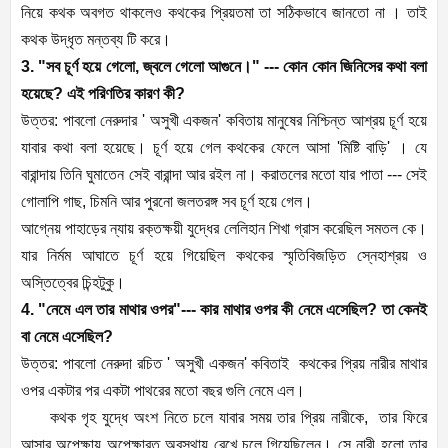
নিয়ে কথক অবগত থাকলেও কথকের প্রিয়তমা তা সঠিকভাবে জানতো না । তাই
কথক উদ্ধৃত মন্তব্য টি করে।
3. "সব চূর্ণ হয়ে গেলো, জ্বলে গেলো আগুনে।" --- কোন কোন জিনিসের কথা বলা
হয়েছে? এই পরিণতির কারণ কী?
উত্তর: পাবলো নেরুদার ' অসুখী একজন' কবিতায় মানুষের নিশ্চিন্ত আশ্রয় চূর্ণ হয়ে
যাবার কথা বলা হয়েছে। চূর্ণ হয়ে গেল কথকের ফেলে আসা 'মিষ্টি বাড়ি' । যে
বারান্দায় তিনি ঘুমাতেন সেই বারান্দা আর রইল না। করাতলের মতো যার পাতা --- সেই
গোলাপি গাছ, চিমনি আর পুরনো জলতরঙ্গ সব চূর্ণ হয়ে গেল।
আগ্নেয় পাহাড়ের ন্যায় রক্তক্ষয়ী যুদ্ধের লেলিহান শিখা গ্রাস করেছিল সমতল কে।
যার নির্মম আঘাতে চূর্ণ হয়ে গিয়েছিল কথকের স্মৃতিবিজড়িত স্নেহাশ্রয় ও
অস্তিত্বের চিন্হটুকু।
4. "নেমে এল তার মাথার ওপর"--- কার মাথার ওপর কী নেমে এসেছিল? তা কেনই
বা নেমে এসেছিল?
উত্তর: পাবলো নেরুদা রচিত ' অসুখী একজন' কবিতাই কথকের প্রিয় নারীর মাথার
ওপর একটার পর একটা পাথরের মতো বছর গুলি নেমে এল।
কথক গৃহ যুদ্ধে অংশ নিতে চলে যাবার সময় তার প্রিয় নারীকে, তার ফিরে
আসার অপেক্ষায় অপেক্ষারত অবস্থায় রেখে চলে গিয়েছিলেন। সে নারী হলো তার