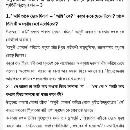
প্রতিটি প্রশ্নের মান – 3
1. ' আমি তাকে ছেড়ে দিলাম' -- ' আমি ' কে? ' বক্তা কাকে ছেড়ে দিলেন? তাকে
তিনি কী অবস্থায় রেখে এসেছিলেন?
উত্তর: ' আমি' বলতে পাবলো নেরুদা রচিত ' অসুখী একজন' কবিতার কথক কে
বোঝানো হয়েছে।
'অসুখী একজন' কবিতায় বক্তা তাঁর প্রিয় নারীরুপী মাতৃভূমিকে, ভালোবাসার বন্ধনে
ছেড়ে দিলেন।
বক্তা তার প্রিয় নারী তথা স্বদেশ কে অপেক্ষারত অবস্থায় দরজায় দাঁড় করিয়ে রেখে
এলেন। অপেক্ষারতা জানত না বক্তা আর কখনও ফিরে আসবে না। বিছেদবেদনায়
আর প্রত্যাবর্তনের প্রত্যাশার মধ্যে তাকে রেখে এলেন।
2. ' সে জানত না আমি আর কখনো ফিরে আসবো না' --- 'সে' কে ? 'আমি আর
কখনো ফিরে আসবো না' বলার কারণ কী?
উত্তর: পাবলো নেরুদা রচিত ' অসুখী একজন' কবিতা থেকে গৃহীত উদ্ধৃতাংশে ' সে'
বলতে কথকের প্রিয়তমা নারী তথা স্বদেশ কে বোঝানো হয়েছে।
কবিতায় কথক চিলির গৃহযুদ্ধের সময় তার জন্মভূমি , প্রিয়তমা নারীকে ছেড়ে যুদ্ধ
করতে যায়। সেইসময়ের সমগ্র পরিস্থিতি , কথকের জীবনের অনিশ্চয়তা ইত্যাদি