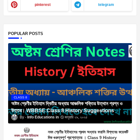
pinterest
telegram
POPULAR POSTS
CLASS 8
অষ্টম শ্রেণীর ইতিহাস দ্বিতীয় অধ্যায় আঞ্চলিক শক্তির উত্থান প্রশ্ন ও
উত্তর। WBBSE Class 8 History Suggestions
Info Educations
জানুয়ারি ২৯, ২০২৫
নবম শ্রেণীর ইতিহাসের প্রথম অধ্যায় ফরাসি বিপ্লবের কয়েকটি
দিক গুরুত্বপূর্ণ প্রশ্নোত্তর । Class 9 History