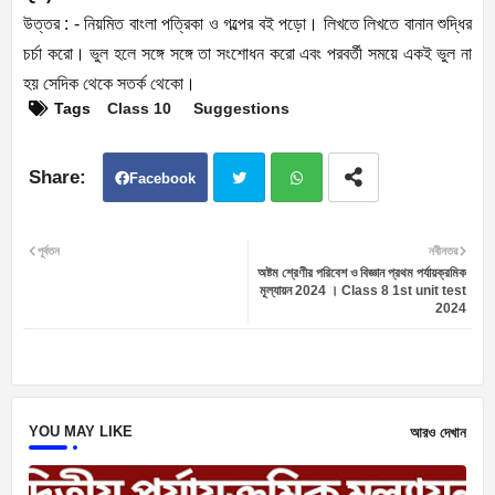
উত্তর : - নিয়মিত বাংলা পত্রিকা ও গল্পের বই পড়ো। লিখতে লিখতে বানান শুদ্ধির
চর্চা করো। ভুল হলে সঙ্গে সঙ্গে তা সংশোধন করো এবং পরবর্তী সময়ে একই ভুল না
হয় সেদিক থেকে সতর্ক থেকো।
Tags
Class 10
Suggestions
Facebook
Twit
Wh
পূর্বতন
নবীনতর
অষ্টম শ্রেণীর পরিবেশ ও বিজ্ঞান প্রথম পর্যায়ক্রমিক
ter
atsa
মূল্যায়ন 2024 । Class 8 1st unit test
2024
pp
YOU MAY LIKE
আরও দেখান