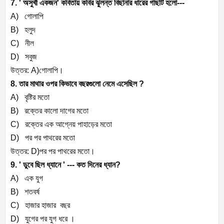
7. ' অসুখী একজন' কবিতায় কবির ঝুলন্ত বিছানার ধারের গাছটি হলো---
A) গোলাপি
B) হলুদ
C) নীল
D) সবুজ
উত্তর: A)গোলাপি।
8. তার মাথার ওপর কিভাবে বছরগুলো নেমে এসেছিল ?
A) বৃষ্টির মতো
B) রক্তের কালো দাগের মতো
C) রক্তের এক আগ্নেয় পাহাড়ের মতো
D) পর পর পাথরের মতো
উত্তর: D)পর পর পাথরের মতো।
9. ' ডুবে ছিল ধ্যানে ' --- কত দিনের ধ্যান?
A) এক যুগ
B) শতবর্ষ
C) হাজার হাজার বছর
D) যুগের পর যুগ ধরে ।