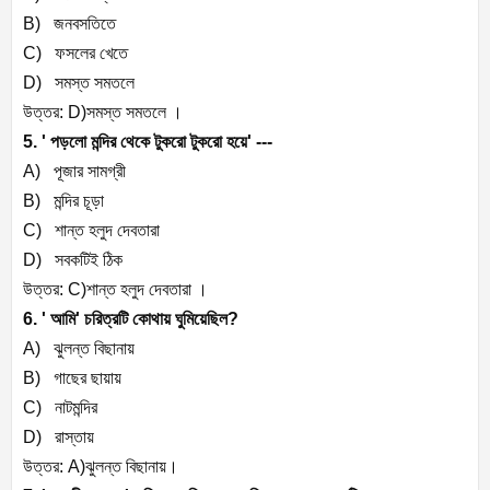
B) জনবসতিতে
C) ফসলের খেতে
D) সমস্ত সমতলে
উত্তর: D)সমস্ত সমতলে ।
5. ' পড়লো মন্দির থেকে টুকরো টুকরো হয়ে' ---
A) পূজার সামগ্রী
B) মন্দির চূড়া
C) শান্ত হলুদ দেবতারা
D) সবকটিই ঠিক
উত্তর: C)শান্ত হলুদ দেবতারা ।
6. ' আমি' চরিত্রটি কোথায় ঘুমিয়েছিল?
A) ঝুলন্ত বিছানায়
B) গাছের ছায়ায়
C) নাটমন্দির
D) রাস্তায়
উত্তর: A)ঝুলন্ত বিছানায়।