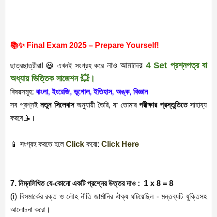
📚✨ Final Exam 2025 – Prepare Yourself!
নাও আমাদের
4 Set প্রশ্নপত্র বা
ছাত্রছাত্রীরা! 😃 এখনই সংগ্রহ
করে
অধ্যায় ভিত্তিক সাজেশন 💥।
বিষয়সমূহ:
বাংলা, ইংরেজি, ভূগোল, ইতিহাস, অঙ্ক, বিজ্ঞান
সব প্রশ্নই
নতুন সিলেবাস
অনুযায়ী তৈরি, যা তোমার
পরীক্ষার প্রস্তুতিতে
সাহায্য
করবে📝।
📱 সংগ্রহ করতে হলে
Click
করো:
Click Here
7.
নিম্নলিখিত যে-কোনো একটি প্রশ্নের উত্তর দাও :
1 x 8 = 8
(i)
বিসমার্কের রক্ত ও লৌহ নীতি জার্মানির ঐক্য ঘটিয়েছিল - মন্তব্যটি যুক্তিসহ
আলোচনা করো।