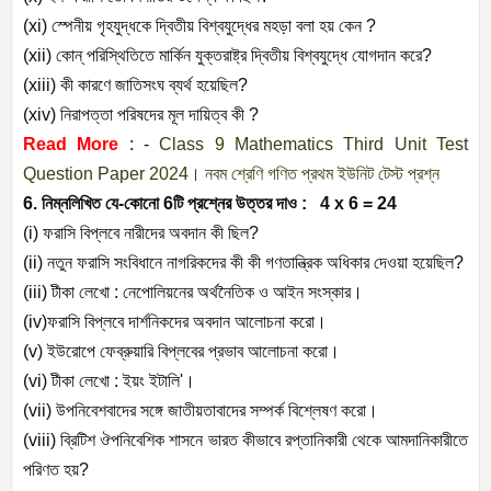
(xi)
স্পেনীয় গৃহযুদ্ধকে দ্বিতীয় বিশ্বযুদ্ধের মহড়া বলা হয় কেন
?
(xii)
কোন্ পরিস্থিতিতে মার্কিন যুক্তরাষ্ট্র দ্বিতীয় বিশ্বযুদ্ধে যোগদান করে
?
(xiii)
কী কারণে জাতিসংঘ ব্যর্থ হয়েছিল
?
(xiv)
নিরাপত্তা পরিষদের মূল দায়িত্ব কী
?
Read More
: -
Class 9 Mathematics Third Unit Test
Question Paper 2024। নবম শ্রেণি গণিত প্রথম ইউনিট টেস্ট প্রশ্ন
6.
নিম্নলিখিত যে-কোনো
6
টি প্রশ্নের উত্তর দাও :
4 x 6 = 24
(i)
ফরাসি বিপ্লবে নারীদের অবদান কী ছিল
?
(ii)
নতুন ফরাসি সংবিধানে নাগরিকদের কী কী গণতান্ত্রিক অধিকার দেওয়া হয়েছিল
?
(iii)
টীকা লেখো : নেপোলিয়নের অর্থনৈতিক ও আইন সংস্কার।
(iv)
ফরাসি বিপ্লবে দার্শনিকদের অবদান আলোচনা করো।
(v)
ইউরোপে ফেব্রুয়ারি বিপ্লবের প্রভাব আলোচনা করো।
(vi)
টীকা লেখো : ইয়ং ইটালি
'
।
(vii)
উপনিবেশবাদের সঙ্গে জাতীয়তাবাদের সম্পর্ক বিশ্লেষণ করো।
(viii)
ব্রিটিশ ঔপনিবেশিক শাসনে ভারত কীভাবে রপ্তানিকারী থেকে আমদানিকারীতে
পরিণত হয়
?