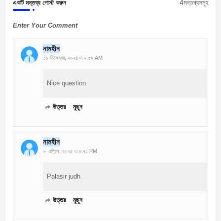
4মন্তব্যসমূহ
একটি মন্তব্য পোস্ট করুন
Enter Your Comment
নামহীন
১১ ডিসেম্বর, ২০২৪ এ ৯:৫৯ AM
Nice question
উত্তর
মুছুন
নামহীন
৮ এপ্রিল, ২০২৫ এ ৬:২১ PM
Palasir judh
উত্তর
মুছুন