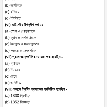
(b)
জার্মানিতে
(c)
রাশিয়ায়
(d)
ইটালিতে
(vi)
আইবেরীয় উপদ্বীপ বলা হয় -
(a)
স্পেন ও পোর্তুগালকে
(b)
ফ্রান্স ও বেলজিয়ামকে
(c)
ইংল্যান্ড ও স্কটল্যান্ডকে
(d)
নরওয়ে ও ডেনমার্ককে
(vii)
প্রথম আন্তর্জাতিক সম্মেলন শুরু হয়েছিল -
(a)
প্যারিসে
(b)
ভিয়েনায়
(c)
রোমে
(d)
ভার্সাই-এ
(viii)
ফ্রান্সে দ্বিতীয় প্রজাতন্ত্র প্রতিষ্ঠিত হয়েছিল -
(a) 1830
খ্রিস্টাব্দে
(b) 1852
খ্রিস্টাব্দে