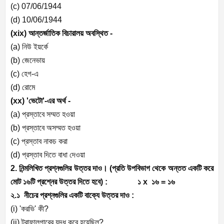
(c) 07/06/1944
(d) 10/06/1944
(xix)
আন্তর্জাতিক বিচারালয় অবস্থিত -
(a)
নিউ ইয়র্কে
(b)
জেনেভায়
(c)
হেগ-এ
(d)
রোমে
(xx) '
ভেটো
'-
এর অর্থ -
(a)
প্রস্তাবে সম্মত হওয়া
(b)
প্রস্তাবে অসম্মত হওয়া
(c)
প্রস্তাব নাকচ করা
(d)
প্রস্তাব দিতে বাধা দেওয়া
2.
নিন্মলিখিত প্রশ্নগুলির উত্তর দাও। (প্রতি উপবিভাগ থেকে অন্তত একটি করে
মোট ১৬টি প্রশ্নের উত্তর দিতে হবে) :
১
x
১৬ = ১৬
২.১
নীচের প্রশ্নগুলির একটি বাক্যে উত্তর দাও :
(i) '
করভি
'
কী
?
(ii)
ট্রাফালগারের যুদ্ধ কবে হয়েছিল
?