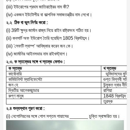
(iii)
ইউরোপের প্রথম জাতিরাষ্ট্রের নাম কী
?
(iv)
একজন ইউটোপীয় বা কাল্পনিক সমাজতন্ত্রীর নাম লেখো।
২.২
ঠিক বা ভুল নির্ণয় করো :
(i) 39
টি ক্ষুদ্র জার্মান রাজ্য নিয়ে রাইন রাষ্ট্রসংঘ গঠিত হয়।
(ii)
কনসার্ট অফ ইউরোপ তৈরি হয়েছিল
1805
খ্রিস্টাব্দে।
(iii) '
সেফটি ল্যাম্প
'
আবিষ্কার করেন জন কে।
(iv)
জার্মানির আইনসভার নাম রাইখস্ট্যাগ।
২.৩. ক স্তম্ভের সঙ্গে খ স্তম্ভ মেলাও :
ক স্তম্ভ
খ স্তম্ভ
কার্বোনারি
ভূমিদাসদের মুক্ত
কমিউনিস্ট ম্যানিফেস্টো
গুপ্ত বিপ্লবী সমি
জন হে
উন্মুক্ত দ্বার নীতি
দ্বিতীয় আলেকজান্ডার
রাশিয়া
রুগ্‌ণ মানুষ
1848
খ্রিস্টাব্দ
তুরস্ক
২.৪ শুন্যস্থান পূরণ করো :
(i)
নেপোলিয়নের সঙ্গে পোপ সপ্তম পায়াসের
_______
চুক্তি স্বাক্ষরিত হয়।