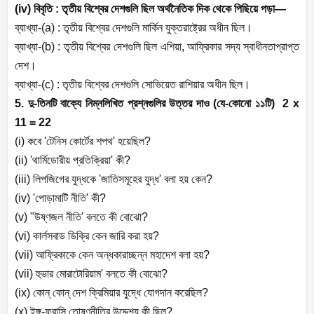
(iv)
বিবৃতি : তৃতীয় বিশ্বের দেশগুলি ছিল অর্থনৈতিক দিক থেকে পিছিয়ে পড়া—
ব্যাখ্যা-(
a) :
তৃতীয় বিশ্বের দেশগুলি মার্কিন যুক্তরাষ্ট্রের অধীন ছিল।
ব্যাখ্যা-(
b) :
তৃতীয় বিশ্বের দেশগুলি ছিল এশিয়া
,
আফ্রিকার সদ্য স্বাধীনতাপ্রাপ্ত
দেশ।
ব্যাখ্যা-(
c) :
তৃতীয় বিশ্বের দেশগুলি সোভিয়েত রাশিয়ার অধীন ছিল।
5.
দু-তিনটি বাক্যে নিম্নলিখিত প্রশ্নগুলির উত্তর দাও (যে-কোনো ১১টি)
2 x
11 = 22
(i)
কবে
'
টেনিস কোর্টের শপথ
'
হয়েছিল
?
(ii) '
থার্মিডোরীয় প্রতিক্রিয়া
'
কী
?
(iii)
লিপজিগের যুদ্ধকে
'
জাতিসমূহের যুদ্ধ
'
বলা হয় কেন
?
(iv) '
পোড়ামাটি নীতি
'
কী
?
(v) "
উষ্ণজল নীতি
'
বলতে কী বোঝো
?
(vi)
কার্লসবাড ডিক্রি কেন জারি করা হয়
?
(vii)
আফ্রিকাকে কেন অন্ধকারাচ্ছন্ন মহাদেশ বলা হয়
?
(vii)
হুভার মোরাটোরিয়াম
'
বলতে কী বোঝো
?
(ix)
কোন্ কোন্ দেশ ক্রিমিয়ার যুদ্ধে যোগদান করেছিল
?
(x)
ইঙ্গ-ফরাসি তোষণনীতির উদ্দেশ্য কী ছিল
?