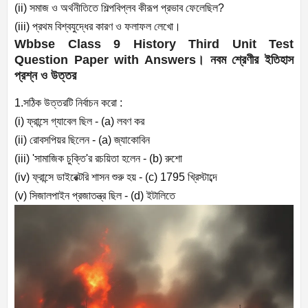
(ii)
সমাজ ও অর্থনীতিতে শিল্পবিপ্লব কীরূপ প্রভাব ফেলেছিল
?
(iii)
প্রথম বিশ্বযুদ্ধের কারণ ও ফলাফল লেখো।
Wbbse Class 9 History Third Unit Test
Question Paper with Answers
।
নবম শ্রেণীর ইতিহাস
প্রশ্ন ও উত্তর
1.
সঠিক উত্তরটি নির্বাচন করো :
(i)
ফ্রান্সে গ্যাবেল ছিল - (
a)
লবণ কর
(ii)
রোবসপিয়র ছিলেন - (
a)
জ্যাকোবিন
(iii) '
সামাজিক চুক্তি
'
র রচয়িতা হলেন - (
b)
রুশো
(iv)
ফ্রান্সে ডাইরেক্টরি শাসন শুরু হয় - (
c) 1795
খ্রিস্টাব্দে
(v)
সিজালপাইন প্রজাতন্ত্র ছিল - (
d)
ইটালিতে