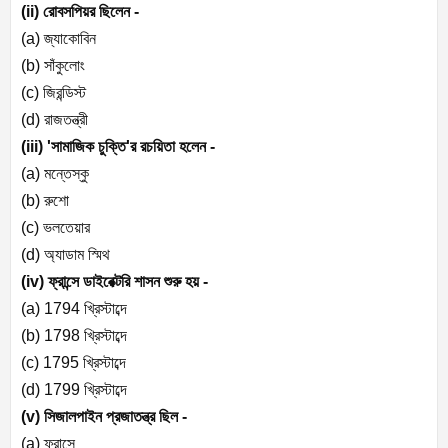
(ii)
রোবসপিয়র ছিলেন -
(a)
জ্যাকোবিন
(b)
সাঁকুলোং
(c)
জিরন্ডিস্ট
(d)
রাজতন্ত্রী
(iii) '
সামাজিক চুক্তি
'
র রচয়িতা হলেন -
(a)
মন্তেস্কু
(b)
রুশো
(c)
ভলতেয়ার
(d)
অ্যাডাম স্মিথ
(iv)
ফ্রান্সে ডাইরেক্টরি শাসন শুরু হয় -
(a) 1794
খ্রিস্টাব্দে
(b) 1798
খ্রিস্টাব্দে
(c) 1795
খ্রিস্টাব্দে
(d) 1799
খ্রিস্টাব্দে
(v)
সিজালপাইন প্রজাতন্ত্র ছিল -
(a)
ফ্রান্সে