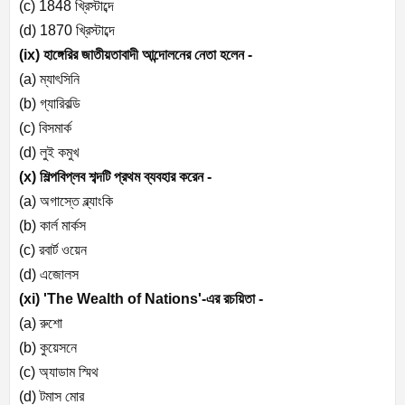
(c) 1848
খ্রিস্টাব্দে
(d) 1870
খ্রিস্টাব্দে
(ix)
হাঙ্গেরির জাতীয়তাবাদী আন্দোলনের নেতা হলেন -
(a)
ম্যাৎসিনি
(b)
গ্যারিবল্ডি
(c)
বিসমার্ক
(d)
লুই কমুখ
(x)
শিল্পবিপ্লব শব্দটি প্রথম ব্যবহার করেন -
(a)
অগাস্তে ব্ল্যাংকি
(b)
কার্ল মার্কস
(c)
রবার্ট ওয়েন
(d)
এজোলস
(xi) 'The Wealth of Nations'-
এর রচয়িতা -
(a)
রুশো
(b)
কুয়েসনে
(c)
অ্যাডাম স্মিথ
(d)
টমাস মোর