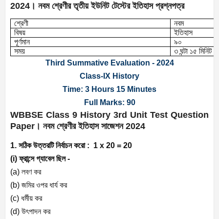
2024
।
নবম শ্রেণীর তৃতীয় ইউনিট টেস্টের ইতিহাস প্রশ্নপত্র
শ্রেণী
নবম
বিষয়
ইতিহাস
পূর্ণমান
৯০
সময়
৩ ঘন্টা ১৫ মিনিট
Third Summative Evaluation - 2024
Class-IX History
Time: 3 Hours 15 Minutes
Full Marks: 90
WBBSE Class 9 History 3rd Unit Test Question
Paper
।
নবম শ্রেণীর ইতিহাস সাজেশন
2024
1.
সঠিক উত্তরটি নির্বাচন করো :
1 x 20 = 20
(i)
ফ্রান্সে গ্যাবেল ছিল -
(a)
লবণ কর
(b)
জমির ওপর ধার্য কর
(c)
ধর্মীয় কর
(d)
উৎপাদন কর