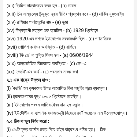
(xii)
ব্রিটিশ সাম্রাজ্যের রত্ন হল - (
b)
ভারত
(xiii)
চিন সাম্রাজ্যে উন্মুক্ত দ্বার নীতির প্রস্তাব করে - (
d)
মার্কিন যুক্তরাষ্ট্র
(xiv)
রাশিয়ার পার্লামেন্টের নাম - (
a)
ডুমা
(xv)
বিশ্বব্যাপী মহামন্দা শুরু হয়েছিল - (
b) 1929
খ্রিস্টাব্দে
(xvi) 1920-
এর দশকে ইউরোপের সরকারগুলি ছিল - (
c)
গণতান্ত্রিক
(xvii)
পোলিশ করিডর অবস্থিত - (
d)
বার্লিনে
(xviii) '
ডি ডে
'
বা মুক্তি দিবস হল - (
a) 06/06/1944
(xix)
আন্তর্জাতিক বিচারালয় অবস্থিত - (
c)
হেগ-এ
(xx) '
ভেটো
'-
এর অর্থ - (
c)
প্রস্তাব নাকচ করা
২.১ এক বাক্যে উত্তর দাও :
(i) '
করভি
'
হল কৃষকদের উপর আরোপিত বিনা মজুরির শ্রম ব্যবস্থা।
(ii)
ট্রাফালগারের যুদ্ধ ১৮০৫ খ্রিস্টাব্দে হয়েছিল।
(iii)
ইউরোপের প্রথম জাতিরাষ্ট্রের নাম হল ফ্রান্স।
(iv)
ইউটোপীয় বা কাল্পনিক সমাজতন্ত্রী হিসেবে রবার্ট ওয়েনের নাম উল্লেখযোগ্য।
২.২ ঠিক বা ভুল নির্ণয় করো :
(i)
৩৯টি ক্ষুদ্র জার্মান রাজ্য নিয়ে রাইন রাষ্ট্রসংঘ গঠিত হয়। - ঠিক