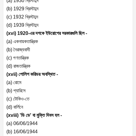
(a) 1930
খ্রিস্টাব্দে
(b) 1929
খ্রিস্টাব্দে
(c) 1932
খ্রিস্টাব্দে
(d) 1939
খ্রিস্টাব্দে
(xvi) 1920-
এর দশকে ইউরোপের সরকারগুলি ছিল -
(a)
একনায়কতান্ত্রিক
(b)
নৈরাজ্যবাদী
(c)
গণতান্ত্রিক
(d)
রাজতান্ত্রিক
(xvii)
পোলিশ করিডর অবস্থিত -
(a)
রোমে
(b)
প্যারিসে
(c)
টোকিও-তে
(d)
বার্লিনে
(xviii) '
ডি ডে
'
বা মুক্তি দিবস হল -
(a) 06/06/1944
(b) 16/06/1944