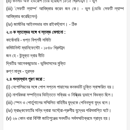
(ii)
কনসার্ট অফ ইউরোপ তৈরি হয়েছিল ১৮১৫ খ্রিস্টাব্দে। - ভুল
(iii) '
সেফটি ল্যাম্প
'
আবিষ্কার করেন জন কে। - ভুল (ডেভি সেফটি ল্যাম্প
আবিষ্কার করেছিলেন)
(iv)
জার্মানির আইনসভার নাম রাইখস্ট্যাগ। - ঠিক
২.৩ ক স্তম্ভের সঙ্গে খ স্তম্ভ মেলানো :
কার্বোনারি - গুপ্ত বিপ্লবী সমিতি
কমিউনিস্ট ম্যানিফেস্টো - ১৮৪৮ খ্রিস্টাব্দ
জন হে - উন্মুক্ত দ্বার নীতি
দ্বিতীয় আলেকজান্ডার - ভূমিদাসদের মুক্তি
রুগ্‌ণ মানুষ - তুরস্ক
২.৪ শুন্যস্থান পূরণ করো :
(i)
নেপোলিয়নের সঙ্গে পোপ সপ্তম পায়াসের কনকর্ডাট চুক্তি স্বাক্ষরিত হয়।
(ii)
নাগরিকরা সম্পত্তির ভিত্তিতে সক্রিয় ও নিষ্ক্রিয় দুভাগে বিভক্ত ছিল।
(iii)
স্পেন ও পোর্তুগালের সম্মিলিত বাহিনীর যুদ্ধকে পেনিনসুলা যুদ্ধ বলে।
(iv)
ফ্রাঙ্কফোর্টের সন্ধি দ্বারা অস্ট্রো-প্রুশীয় যুদ্ধের পরিসমাপ্তি ঘটে।
(v)
২৬ কোন ধারা বিশিষ্ট জাতিপুঞ্জের সনদটিও সর্বসম্মতিক্রমে গ্রাহ্য হয়।