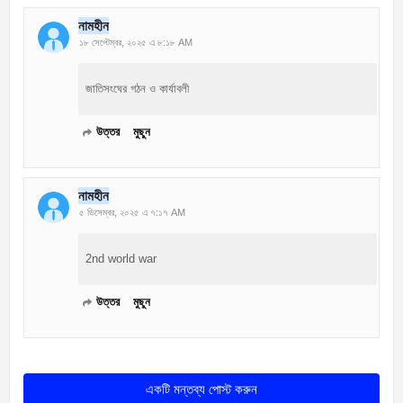
নামহীন
১৮ সেপ্টেম্বর, ২০২৫ এ ৮:১৮ AM
জাতিসংঘের গঠন ও কার্যাবলী
উত্তর
মুছুন
নামহীন
৫ ডিসেম্বর, ২০২৫ এ ৭:১৭ AM
2nd world war
উত্তর
মুছুন
একটি মন্তব্য পোস্ট করুন