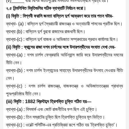
(v)_____
ধারা বিশিষ্ট জাতিপুঞ্জের সনদটিও সর্বসম্মতিক্রমে গ্রাহ্য হয়।
২.৫ নিন্মলিখিত বিবৃতিগুলির সঠিক ব্যাখ্যাটি নির্বাচন করো।
(i)
বিবৃতি : বিপ্লবী ফরাসি জনতা বাস্তিল দুর্গ আক্রমণ করে তার পতন ঘটায়-
ব্যাখ্যা- (
a) :
বাস্তিল দুর্গ স্বৈরাচারী রাজতন্ত্র ও অত্যাচারী শাসনের প্রতীক ছিল।
ব্যাখ্যা (
b) :
বাস্তিল দুর্গ বুরবো রাজাদের রাজধানী ছিল।
ব্যাখ্যা-(
c) :
বাস্তিল দুর্গ যাজক ও অভিজাত সম্প্রদায়ের প্রধান কার্যালয় ছিল।
(ii)
বিবৃতি : ফ্রান্সের রাজা দশম চার্লসের সঙ্গে উদারপন্থীদের সংঘাত দেখা দেয়-
ব্যাখ্যা-(
a) :
দশম চার্লস ফেব্রুয়ারি অর্ডিন্যান্স জারি করে উদারপন্থীদের দমনের
নীতি নেন।
ব্যাখ্যা-(
b) :
দশম চার্লস ইংল্যান্ডের সাহায্যে উদারপন্থীদের উৎসাহ দেওয়ার নীতি
নেন।
ব্যাখ্যা-(
c) :
দশম চার্লস রাজতন্ত্র
,
যাজকতন্ত্র ও অভিজাততন্ত্রের প্রাধান্য
পুনঃপ্রতিষ্ঠার নীতি নেন।
(iii)
বিবৃতি :
1882
খ্রিস্টাব্দে ত্রিশক্তি চুক্তি গঠিত হয়—
ব্যাখ্যা-(
a) :
বিসমার্ক এবং জোট রাজনীতির ফল ছিল এই চুক্তি।
ব্যাখ্যা-(
b) :
তিন সম্রাটের চুক্তি ছিল ত্রিশক্তি চুক্তির মূল ভিত্তি।
ব্যাখ্যা-(
c) :
ওয়েল্ট পলিটিক-এর প্রতিক্রিয়া রূপে গঠিত হয়
'
ত্রিশক্তি চুক্তি
'
।