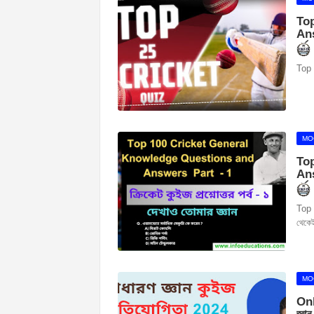
To
Ans
পর্ব 
Top 
MO
To
Ans
পর্ব 
Top 
থেকেই
MO
Onl