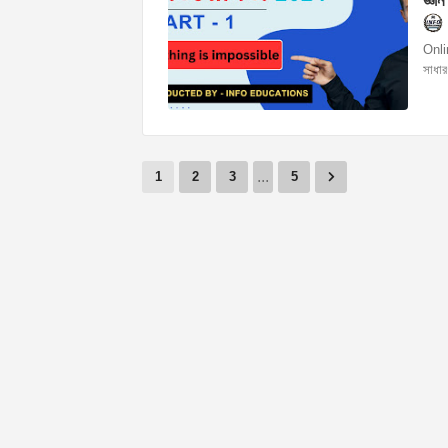
জ্ঞা
Onlin
সাধার
...
1
2
3
5