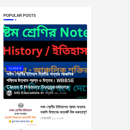
POPULAR POSTS
CLASS 8
অষ্টম শ্রেণীর ইতিহাস দ্বিতীয় অধ্যায় আঞ্চলিক
শক্তির উত্থান প্রশ্ন ও উত্তর। WBBSE
Class 8 History Suggestions
Info Educations
জানুয়ারি ২৯, ২০২৫
নবম শ্রেণীর ইতিহাসের প্রথম অধ্যায়
ফরাসি বিপ্লবের কয়েকটি দিক গুরুত্বপূর্ণ
প্রশ্নোত্তর । Class 9 History
ফেব্রুয়ারি ১১, ২০২৪
Suggestions