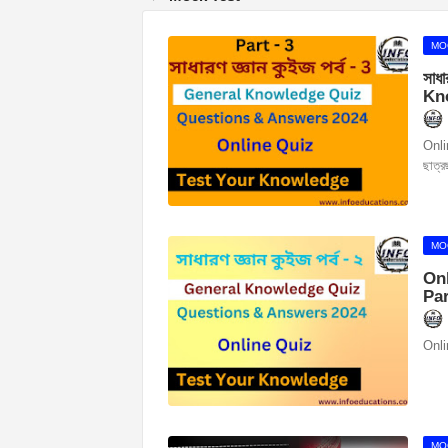
MO
সাধ
Kn
Onli
ছাত্র
MO
On
Par
Onlin
MO