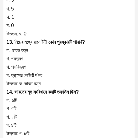
ক. 2
খ. 5
গ. 1
ঘ. 0
উত্তর: ঘ. 0
13. নিচের মধ্যে রতন টাটা কোন পুরস্কারটি পাননি?
ক. ভারত রত্ন
খ. পদ্মভূষণ
গ. পদ্মবিভূষণ
ঘ. ফ্রান্সের লেজিয়ঁ দ'নর
উত্তর: ক. ভারত রত্ন
14. ভারতের মূল সংবিধানে কয়টি তফসিল ছিল?
ক. ৬টি
খ. ৭টি
গ. ৮টি
ঘ. ৯টি
উত্তর: গ. ৮টি