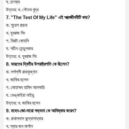
ঘ. চাণক্য
উত্তর: খ. গৌতম বুদ্ধ
7. "The Test Of My Life" এই আত্মজীবনীটি কার?
ক. সুরেশ রায়না
খ. যুবরাজ সিং
গ. বিরাট কোহলি
ঘ. শচীন তেন্ডুলকার
উত্তর: খ. যুবরাজ সিং
8. ভারতের দ্বিতীয় উপরাষ্ট্রপতি কে ছিলেন?
ক. সর্পল্লী রাধাকৃষ্ণান
খ. জাকির হুসেন
গ. মোহাম্মদ হামিদ আনসারি
ঘ. ভেঙ্কাইয়া নাইডু
উত্তর: খ. জাকির হুসেন
9. মহেন-জো-দারো সভ্যতা কে আবিষ্কার করেন?
ক. রাখালদাস বন্দ্যোপাধ্যায়
খ. স্যার জন মার্শাল