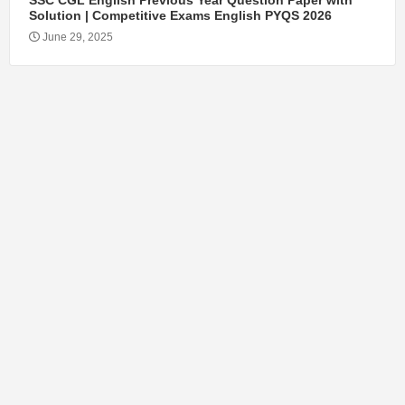
SSC CGL English Previous Year Question Paper with
Solution | Competitive Exams English PYQS 2026
June 29, 2025