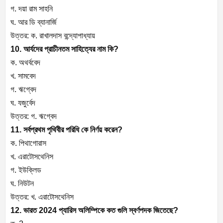
গ. দয়া রাম সাহনি
ঘ. আর ডি ব্যানার্জি
উত্তর: ক. রাখালদাস বন্দ্যোপাধ্যায়
10. আর্যদের প্রাচীনতম সাহিত্যের নাম কি?
ক. অথর্ববেদ
খ. সামবেদ
গ. ঋগ্বেদ
ঘ. যজুর্বেদ
উত্তর: গ. ঋগ্বেদ
11. সর্বপ্রথম পৃথিবীর পরিধি কে নির্ণয় করেন?
ক. পিথাগোরাস
খ. এরাটোসথেনিস
গ. ইউক্লিড
ঘ. নিউটন
উত্তর: খ. এরাটোসথেনিস
12. ভারত 2024 প্যারিস অলিম্পিকে কত গুলি স্বর্ণপদক জিতেছে?