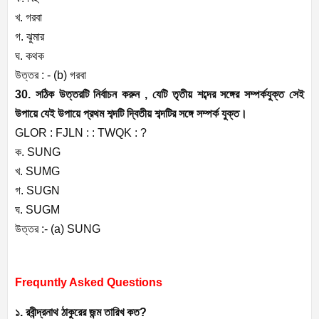
খ. গরবা
গ. ঝুমার
ঘ. কথক
উত্তর : - (b) গরবা
30. সঠিক উত্তরটি নির্বাচন করুন , যেটি তৃতীয় শব্দের সঙ্গের সম্পর্কযুক্ত সেই
উপায়ে যেই উপায়ে প্রথম শব্দটি দ্বিতীয় শব্দটির সঙ্গে সম্পর্ক যুক্ত।
GLOR : FJLN : : TWQK : ?
ক. SUNG
খ. SUMG
গ. SUGN
ঘ. SUGM
উত্তর :- (a) SUNG
Frequntly Asked Questions
১. রবীন্দ্রনাথ ঠাকুরের জন্ম তারিখ কত?