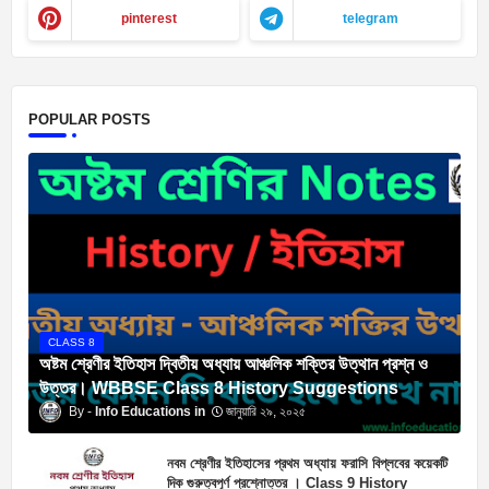
pinterest
telegram
POPULAR POSTS
CLASS 8
অষ্টম শ্রেণীর ইতিহাস দ্বিতীয় অধ্যায় আঞ্চলিক শক্তির উত্থান প্রশ্ন ও
উত্তর। WBBSE Class 8 History Suggestions
Info Educations
জানুয়ারি ২৯, ২০২৫
নবম শ্রেণীর ইতিহাসের প্রথম অধ্যায় ফরাসি বিপ্লবের কয়েকটি
দিক গুরুত্বপূর্ণ প্রশ্নোত্তর । Class 9 History