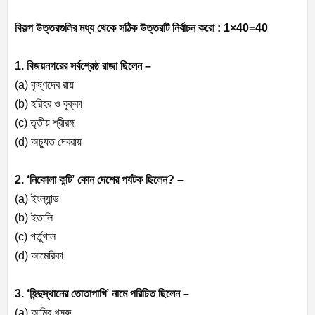
বিকল্প উত্তরগুলির মধ্য থেকে সঠিক উত্তরটি নির্বাচন করো : 1×40=40
1. বিজয়নগরের সর্বশ্রেষ্ঠ রাজা ছিলেন –
(a) কৃষ্ণদেব রায়
(b) হরিহর ও বুক্কা
(c) তৃতীয় শ্রীরঙ্গ
(d) অচ্যুত দেবরায়
2. ‘নিকোলা কন্টি’ কোন দেশের পর্যটক ছিলেন? –
(a) ইংল্যান্ড
(b) ইতালি
(c) পর্তুগাল
(d) আমেরিকা
3. ‘হিন্দুস্থানের তোতাপাখি’ নামে পরিচিত ছিলেন –
(a) আমির খসরু