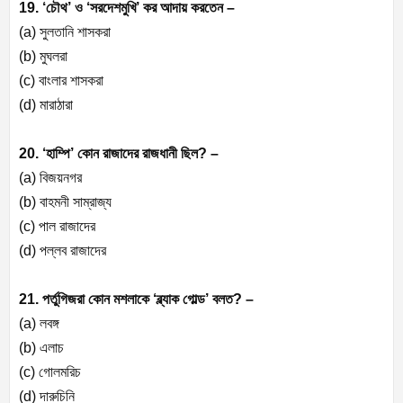
19. ‘চৌথ’ ও ‘সরদেশমুখি’ কর আদায় করতেন –
(a) সুলতানি শাসকরা
(b) মুঘলরা
(c) বাংলার শাসকরা
(d) মারাঠারা
20. ‘হাম্পি’ কোন রাজাদের রাজধানী ছিল? –
(a) বিজয়নগর
(b) বাহমনী সাম্রাজ্য
(c) পাল রাজাদের
(d) পল্লব রাজাদের
21. পর্তুগিজরা কোন মশলাকে ‘ব্ল্যাক গোল্ড’ বলত? –
(a) লবঙ্গ
(b) এলাচ
(c) গোলমরিচ
(d) দারুচিনি