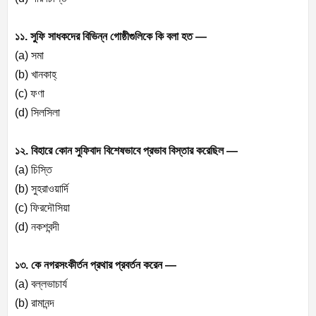
১১. সুফি সাধকদের বিভিন্ন গোষ্ঠীগুলিকে কি বলা হত —
(a) সমা
(b) খানকাহ্
(c) ফণা
(d) সিলসিলা
১২. বিহারে কোন সুফিবাদ বিশেষভাবে প্রভাব বিস্তার করেছিল —
(a) চিস্তি
(b) সুহরাওয়ার্দি
(c) ফিরদৌসিয়া
(d) নকশবন্দী
১৩. কে নগরসংকীর্তন প্রথার প্রবর্তন করেন —
(a) বল্লভাচার্য
(b) রামানন্দ