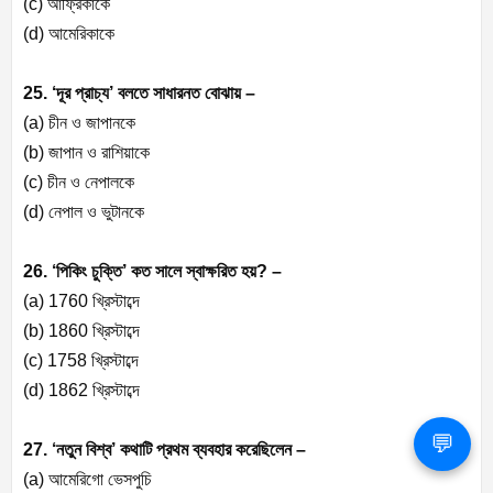
(c) আফ্রিকাকে
(d) আমেরিকাকে
25. ‘দূর প্রাচ্য’ বলতে সাধারনত বোঝায় –
(a) চীন ও জাপানকে
(b) জাপান ও রাশিয়াকে
(c) চীন ও নেপালকে
(d) নেপাল ও ভুটানকে
26. ‘পিকিং চুক্তি’ কত সালে স্বাক্ষরিত হয়? –
(a) 1760 খ্রিস্টাব্দে
(b) 1860 খ্রিস্টাব্দে
(c) 1758 খ্রিস্টাব্দে
(d) 1862 খ্রিস্টাব্দে
💬
27. ‘নতুন বিশ্ব’ কথাটি প্রথম ব্যবহার করেছিলেন –
(a) আমেরিগো ভেসপুচি