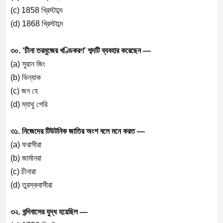
(c) 1858 খ্রিস্টাব্দে
(d) 1868 খ্রিস্টাব্দে
৩০. ‘চীনা তরমুজের খণ্ডিকরণ’ শব্দটি ব্যবহার করেছেন —
(a) সুয়ান জিং
(b) ভিন্যাক
(c) জন হে
(d) ম্যাথু পেরি
৩১. নিজেদের টিউটনিক জাতির অংশ বলে মনে করত —
(a) ফরাসীরা
(b) জার্মানরা
(c) চীনারা
(d) তুরস্কবাসীরা
৩২. বন্দিবাসের যুদ্ধ হয়েছিল —