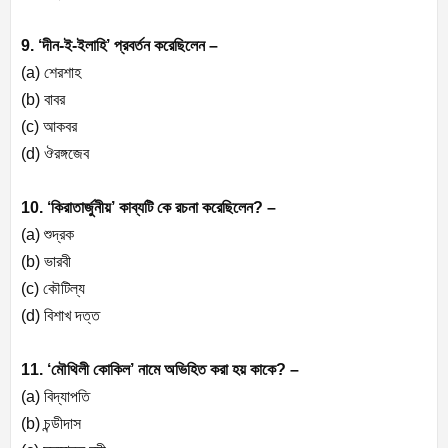
9. ‘দীন-ই-ইলাহি’ প্রবর্তন করেছিলেন –
(a) শেরশাহ
(b) বাবর
(c) আকবর
(d) ঔরঙ্গজেব
10. ‘কিরাতার্জুনীয়’ কাব্যটি কে রচনা করেছিলেন? –
(a) শুদ্রক
(b) ভারবী
(c) কৌটিল্য
(d) বিশাখ দত্ত
11. ‘মৌথিলী কোকিল’ নামে অভিহিত করা হয় কাকে? –
(a) বিদ্যাপতি
(b) চন্ডীদাস