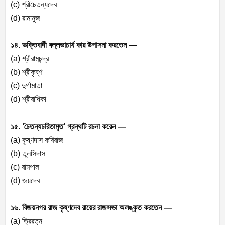
(c) শ্রীচৈতন্যদেব
(d) রামানুজ
১৪. ভক্তিবাদী বল্লভাচার্য কার উপাসনা করতেন —
(a) শ্রীরামচন্দ্র
(b) শ্রীকৃষ্ণ
(c) দুর্গামাতা
(d) শ্রীরাধিকা
১৫. ‘চৈতন্যচরিতামৃত’ গ্রন্থটি রচনা করেন —
(a) কৃষ্ণদাস কবিরাজ
(b) তুলসিদাস
(c) রামপাল
(d) জয়দেব
১৬. বিজয়নগর রাজ কৃষ্ণদেব রায়ের রাজসভা অলঙ্কৃত করতেন —
(a) ত্রিরত্ন