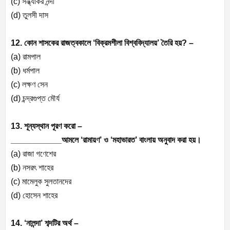
(c) সন্ধ্যাকর নন্দী
(d) তুলসী দাস
12. কোন শাসকের রাজত্বকালে ‘বিক্রমশীলা বিশ্ববিদ্যালয়’ তৈরি হয়? –
(a) রামপাল
(b) ধর্মপাল
(c) লক্ষণ সেন
(d) চন্দ্রগুপ্ত মৌর্য
13. শূন্যস্থান পূরণ করো –
___________আমলে ‘রামায়ণ’ ও ‘মহাভারত’ বাংলায় অনুবাদ করা হয়।
(a) রাজা গণেশের
(b) নসরৎ শাহের
(c) মামেলুক সুলতানদের
(d) হোসেন শাহের
14. ‘নালন্দা’ শব্দটির অর্থ –