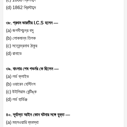
(d) 1862 খ্রিস্টাব্দে
৩৮. প্রথম ভারতীয় I.C.S হলেন —
(a) জগদীশচন্দ্র বসু
(b) লোকমান্য তিলক
(c) সত্যেন্দ্রনাথ ঠাকুর
(d) রানাডে
৩৯. বাংলার শেষ গভর্নর কে ছিলেন —
(a) লর্ড ক্লাইভ
(b) ওয়ারেন হেস্টিংস
(c) উইলিয়াম বেন্টিঙ্ক
(d) লর্ড হার্ডিঞ্জ
৪০. সূর্যাস্ত আইন কোন ঘটনার সঙ্গে যুক্ত —
(a) মহলওয়ারি ব্যবস্থা