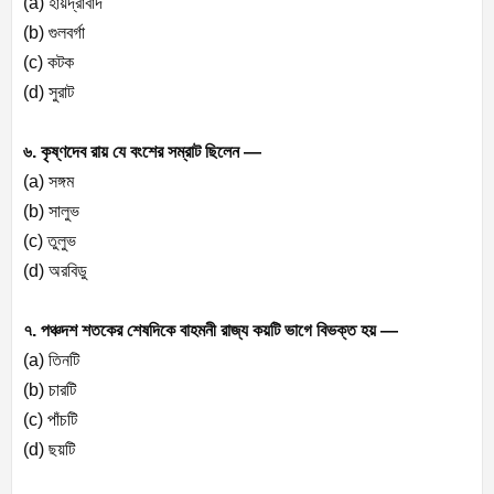
(a) হায়দ্রাবাদ
(b) গুলবর্গা
(c) কটক
(d) সুরাট
৬. কৃষ্ণদেব রায় যে বংশের সম্রাট ছিলেন —
(a) সঙ্গম
(b) সালুভ
(c) তুলুভ
(d) অরবিডু
৭. পঞ্চদশ শতকের শেষদিকে বাহমনী রাজ্য কয়টি ভাগে বিভক্ত হয় —
(a) তিনটি
(b) চারটি
(c) পাঁচটি
(d) ছয়টি