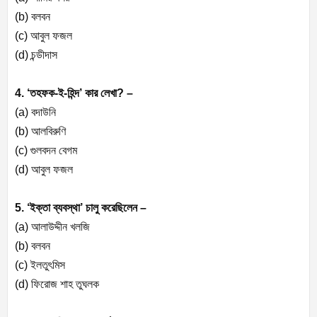
(b) বলবন
(c) আবুল ফজল
(d) চন্ডীদাস
4. ‘তহফক-ই-হিন্দ’ কার লেখা? –
(a) বদাউনি
(b) আলবিরুণি
(c) গুলবদন বেগম
(d) আবুল ফজল
5. ‘ইক্তা ব্যবস্থা’ চালু করেছিলেন –
(a) আলাউদ্দীন খলজি
(b) বলবন
(c) ইলতুৎমিস
(d) ফিরোজ শাহ তুঘলক