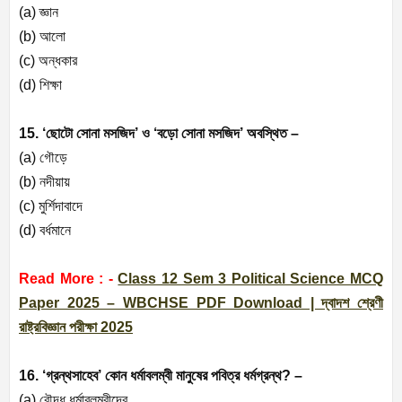
(a) জ্ঞান
(b) আলো
(c) অন্ধকার
(d) শিক্ষা
15. ‘ছোটো সোনা মসজিদ’ ও ‘বড়ো সোনা মসজিদ’ অবস্থিত –
(a) গৌড়ে
(b) নদীয়ায়
(c) মুর্শিদাবাদে
(d) বর্ধমানে
Read More : -
Class 12 Sem 3 Political Science MCQ
Paper 2025 – WBCHSE PDF Download | দ্বাদশ শ্রেণী
রাষ্ট্রবিজ্ঞান পরীক্ষা 2025
16. ‘গ্রন্থসাহেব’ কোন ধর্মাবলম্বী মানুষের পবিত্র ধর্মগ্রন্থ? –
(a) বৌদ্ধ ধর্মাবলম্বীদের