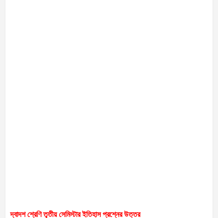
দ্বাদশ শ্রেণি তৃতীয় সেমিস্টার ইতিহাস প্রশ্নের উত্তর