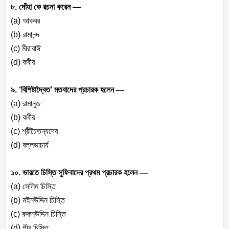
৮. দোঁহা কে রচনা করেন —
(a) আকবর
(b) রামানন্দ
(c) মীরাবাঈ
(d) কবীর
৯. ‘বিশিষ্টাদ্বৈত’ মতবাদের প্রচারক হলেন —
(a) রামানুজ
(b) কবীর
(c) শ্রীচৈতন্যদেব
(d) বল্লভাচার্য
১০. ভারতে চিস্তি সুফিবাদের প্রথম প্রচারক হলেন —
(a) সেলিম চিস্তি
(b) মইনউদ্দিন চিস্তি
(c) রুকনউদ্দিন চিস্তি
(d) পীর চিস্তি