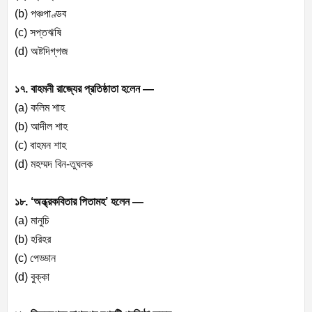
(b) পঞ্চপাণ্ডব
(c) সপ্তঋষি
(d) অষ্টদিগ্‌গজ
১৭. বাহমনী রাজ্যের প্রতিষ্ঠাতা হলেন —
(a) কলিম শাহ
(b) আদীল শাহ
(c) বাহমন শাহ
(d) মহম্মদ বিন-তুঘলক
১৮. ‘অন্ধ্রকবিতার পিতামহ’ হলেন —
(a) মানুচি
(b) হরিহর
(c) পেড্ডান
(d) বুক্কা