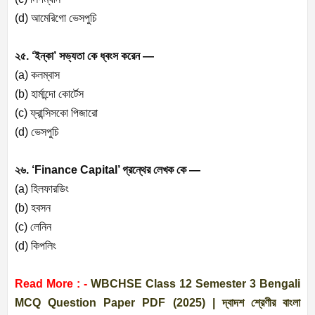
(d) আমেরিগো ভেসপুচি
২৫. ‘ইন্কা’ সভ্যতা কে ধ্বংস করেন —
(a) কলম্বাস
(b) হার্মান্দো কোর্টেস
(c) ফ্রান্সিসকো পিজারো
(d) ভেসপুচি
২৬. ‘Finance Capital’ গ্রন্থের লেখক কে —
(a) হিলফারডিং
(b) হবসন
(c) লেনিন
(d) কিপলিং
Read More : -
WBCHSE Class 12 Semester 3 Bengali
MCQ Question Paper PDF (2025) | দ্বাদশ শ্রেণীর বাংলা