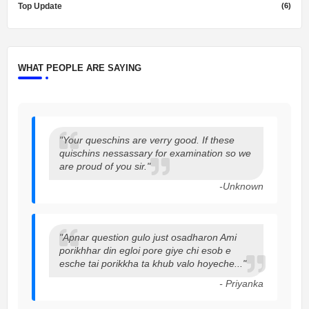
Top Update
(6)
WHAT PEOPLE ARE SAYING
"Your queschins are verry good. If these
quischins nessassary for examination so we
are proud of you sir."
-Unknown
"Apnar question gulo just osadharon Ami
porikhhar din egloi pore giye chi esob e
esche tai porikkha ta khub valo hoyeche..."
- Priyanka