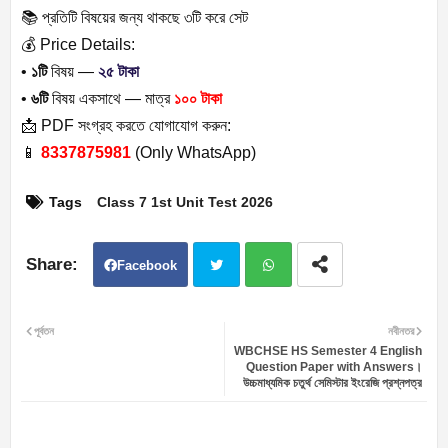
📚 প্রতিটি বিষয়ের জন্য থাকছে ৩টি করে সেট
💰 Price Details:
•
১টি
বিষয় —
২৫ টাকা
•
৬টি
বিষয় একসাথে — মাত্র
১০০ টাকা
📩 PDF সংগ্রহ করতে যোগাযোগ করুন:
📱
8337875981
(Only WhatsApp)
Tags
Class 7 1st Unit Test 2026
Facebook
Twit
Wh
পূর্বতন
নবীনতর
WBCHSE HS Semester 4 English
ter
atsa
Question Paper with Answers।
উচ্চমাধ্যমিক চতুর্থ সেমিস্টার ইংরেজি প্রশ্নপত্র
pp