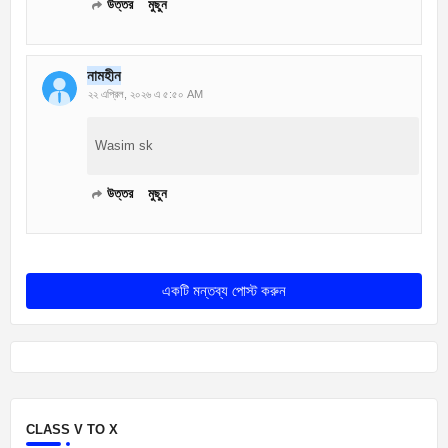
উত্তর
মুছুন
নামহীন
২২ এপ্রিল, ২০২৬ এ ৫:৫০ AM
Wasim sk
উত্তর
মুছুন
একটি মন্তব্য পোস্ট করুন
CLASS V TO X