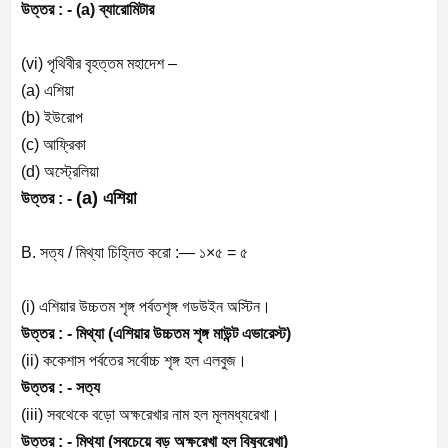
উত্তর : -
(a) ব্যারোমিটার
(vi) পৃথিবীর বৃহত্তম মহাদেশ –
(a) এশিয়া
(b) ইউরোপ
(c) আফ্রিকা
(d) অস্ট্রেলিয়া
(a) এশিয়া
উত্তর : -
B. সত্য / মিথ্যা চিহ্নিত করো :— ১×৫ = ৫
(i) এশিয়ার উচ্চতম শৃঙ্গ পর্বতশৃঙ্গ গডউইন অস্টিন।
উত্তর : -
মিথ্যা (এশিয়ার উচ্চতম শৃঙ্গ মাউন্ট এভারেস্ট)
(ii) ককেশাস পর্বতের সর্বোচ্চ শৃঙ্গ হল এলবুজ।
উত্তর : -
সত্য
(iii) সবথেকে বড়ো অক্ষরেখার নাম হল মূলমধ্যরেখা।
উত্তর : -
মিথ্যা (সবচেয়ে বড় অক্ষরেখা হল বিষুবরেখা)