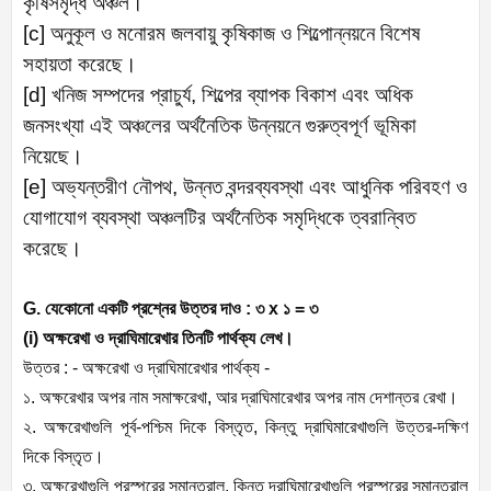
কৃষিসমৃদ্ধ অঞ্চল।
[c] অনুকূল ও মনোরম জলবায়ু কৃষিকাজ ও শিল্পোন্নয়নে বিশেষ
সহায়তা করেছে।
[d] খনিজ সম্পদের প্রাচুর্য, শিল্পের ব্যাপক বিকাশ এবং অধিক
জনসংখ্যা এই অঞ্চলের অর্থনৈতিক উন্নয়নে গুরুত্বপূর্ণ ভূমিকা
নিয়েছে।
[e] অভ্যন্তরীণ নৌপথ, উন্নত বন্দরব্যবস্থা এবং আধুনিক পরিবহণ ও
যোগাযোগ ব্যবস্থা অঞ্চলটির অর্থনৈতিক সমৃদ্ধিকে ত্বরান্বিত
করেছে।
G. যেকোনো একটি প্রশ্নের উত্তর দাও : ৩ x ১ = ৩
(i) অক্ষরেখা ও দ্রাঘিমারেখার তিনটি পার্থক্য লেখ।
উত্তর : - অক্ষরেখা ও দ্রাঘিমারেখার পার্থক্য -
১. অক্ষরেখার অপর নাম সমাক্ষরেখা, আর দ্রাঘিমারেখার অপর নাম দেশান্তর রেখা।
২. অক্ষরেখাগুলি পূর্ব-পশ্চিম দিকে বিস্তৃত, কিন্তু দ্রাঘিমারেখাগুলি উত্তর-দক্ষিণ
দিকে বিস্তৃত।
৩. অক্ষরেখাগুলি পরস্পরের সমান্তরাল, কিন্তু দ্রাঘিমারেখাগুলি পরস্পরের সমান্তরাল