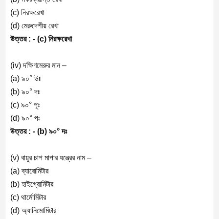
(c) নিরক্ষরেখা
(d) মেরুদেশীয় রেখা
উত্তর : -
(c) নিরক্ষরেখা
(iv) দক্ষিণমেরুর মান –
(a) ৯০° উঃ
(b) ৯০° দঃ
(c) ৯০° পূঃ
(d) ৯০° পঃ
উত্তর : -
(b) ৯০° দঃ
(v) বায়ুর চাপ মাপার যন্ত্রের নাম –
(a) ব্যারোমিটার
(b) হাইগ্রোমিটার
(c) থার্মোমিটার
(d) অ্যানিমোমিটার