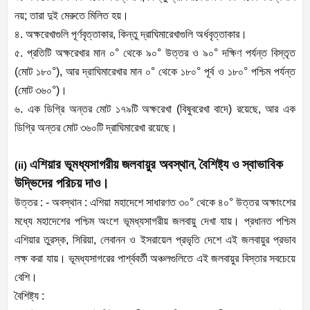
নয়; তারা দুই মেরুতে মিলিত হয়।
৪. অক্ষরেখাগুলি পূর্ণবৃত্তাকার, কিন্তু দ্রাঘিমারেখাগুলি অর্ধবৃত্তাকার।
৫. প্রতিটি অক্ষরেখার মান ০° থেকে ৯০° উত্তর ও ৯০° দক্ষিণ পর্যন্ত বিস্তৃত
(মোট ১৮০°), আর দ্রাঘিমারেখার মান ০° থেকে ১৮০° পূর্ব ও ১৮০° পশ্চিম পর্যন্ত
(মোট ৩৬০°)।
৬. এক ডিগ্রি অন্তর মোট ১৭৯টি অক্ষরেখা (বিষুবরেখা বাদে) রয়েছে, আর এক
ডিগ্রি অন্তর মোট ৩৬০টি দ্রাঘিমারেখা রয়েছে।
এশিয়ার ভূমধ্যসাগরীয় জলবায়ুর অবস্থান
বৈশিষ্ট্য ও স্বাভাবিক
(ii)
,
উদ্ভিদের পরিচয় দাও।
উত্তর : - অবস্থান : এশিয়া মহাদেশে সাধারণত ৩০° থেকে ৪০° উত্তর অক্ষাংশের
মধ্যে মহাদেশের পশ্চিম অংশে ভূমধ্যসাগরীয় জলবায়ু দেখা যায়। প্রধানত পশ্চিম
এশিয়ার তুরস্ক, সিরিয়া, লেবানন ও ইসরায়েল প্রভৃতি দেশে এই জলবায়ুর প্রভাব
লক্ষ করা যায়। ভূমধ্যসাগরের পার্শ্ববর্তী অঞ্চলগুলিতে এই জলবায়ুর বিস্তার সবচেয়ে
বেশি।
বৈশিষ্ট্য :