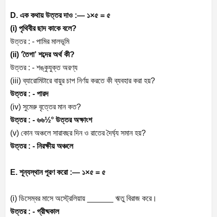
D. এক কথায় উত্তর দাও :— ১×৫ = ৫
(i) পৃথিবীর ছাদ কাকে বলে?
উত্তর : -
পামির মালভূমি
(ii) ‘তৈগা’ শব্দের অর্থ কী?
উত্তর : -
শঙ্কুযুক্ত অরণ্য
(iii) ব্যারোমিটারে বায়ুর চাপ নির্ণয় করতে কী ব্যবহার করা হয়?
উত্তর : -
পারদ
(iv) সুমেরু বৃত্তের মান কত?
উত্তর : -
৬৬½° উত্তর অক্ষাংশ
(v) কোন অঞ্চলে সারাবছর দিন ও রাতের দৈর্ঘ্য সমান হয়?
উত্তর : -
নিরক্ষীয় অঞ্চলে
E. শূন্যস্থান পূরণ করো :— ১×৫ = ৫
(i) ডিসেম্বর মাসে অস্ট্রেলিয়ায় ______ ঋতু বিরাজ করে।
উত্তর : -
গ্রীষ্মকাল