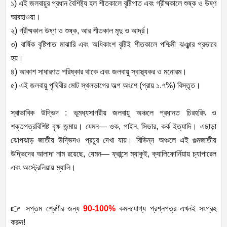
১) এই জলবায়ুর প্রধান বৈশিষ্ট্য হল শীতকালে বৃষ্টিপাত এবং গ্রীষ্মকালে শুষ্ক ও উষ্ণ
আবহাওয়া।
২) গ্রীষ্মকাল উষ্ণ ও শুষ্ক, আর শীতকাল মৃদু ও আর্দ্র।
৩) বার্ষিক বৃষ্টিপাত মাঝারি এবং অধিকাংশ বৃষ্টিই শীতকালে পশ্চিমী ঝঞ্ঝার প্রভাবে
হয়।
৪) আকাশ সাধারণত পরিষ্কার থাকে এবং জলবায়ু স্বাস্থ্যকর ও মনোরম।
৫) এই জলবায়ু পৃথিবীর মোট স্থলভাগের অল্প অংশে (প্রায় ১.৭%) বিস্তৃত।
স্বাভাবিক উদ্ভিদ : ভূমধ্যসাগরীয় জলবায়ু অঞ্চলে প্রধানত চিরহরিৎ ও
শক্তপত্রবিশিষ্ট বৃক্ষ জন্মায়। যেমন— ওক, পাইন, সিডার, কর্ক ইত্যাদি। এছাড়া
ঝোপঝাড় জাতীয় উদ্ভিদও প্রচুর দেখা যায়। বিভিন্ন অঞ্চলে এই গুল্মজাতীয়
উদ্ভিদের আলাদা নাম রয়েছে, যেমন— ফ্রান্সে ম্যাকুই, ক্যালিফোর্নিয়ায় চ্যাপারেল
এবং অস্ট্রেলিয়ায় ম্যালি।
👉 সপ্তম শ্রেণীর জন্য
90-100%
কমনযোগ্য প্রশ্নপত্র এখনই সংগ্রহ
করুন!