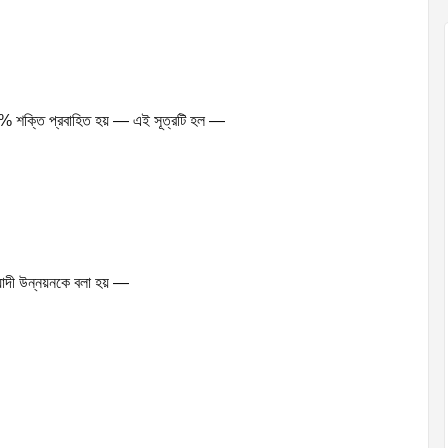
্র 10% শক্তি প্রবাহিত হয় — এই সূত্রটি হল —
েয়াদী উন্নয়নকে বলা হয় —