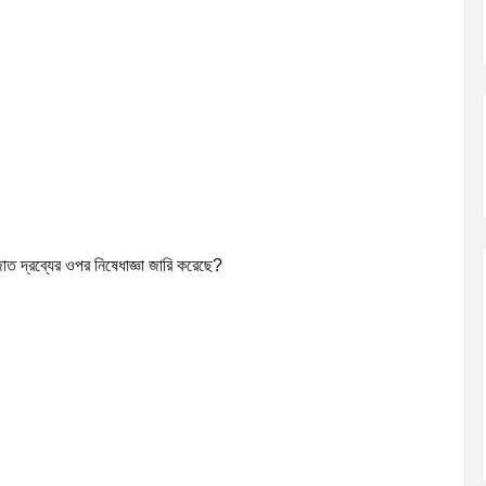
াত দ্রব্যের ওপর নিষেধাজ্ঞা জারি করেছে?