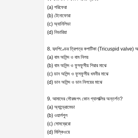
(a) পরিফেরা
(b) টেনোফোরা
(c) অ্যানিলিডা
(d) নিডারিয়া
8. হৃদপিণ্ডের ত্রিপত্র কপাটিকা (Tricuspid valve)
(a) বাম অলিন্দ ও বাম নিলয়
(b) বাম অলিন্দ ও ফুসফুসীয় শিরার মাঝে
(c) ডান অলিন্দ ও ফুসফুসীয় ধমনীর মাঝে
(d) ডান অলিন্দ ও ডান নিলয়ের মাঝে
9. আমাদের সৌরজগৎ কোন গ্যালাক্সির অন্তর্গত?
(a) অ্যান্ড্রোমেডা
(b) ওয়ার্লপুল
(c) সোমব্রেরো
(d) মিল্কিওয়ে