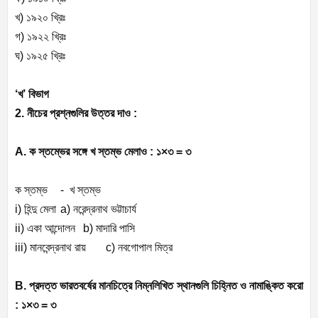
খ) ১৯২০ খ্রিঃ
গ) ১৯২২ খ্রিঃ
ঘ) ১৯২৫ খ্রিঃ
‘খ’ বিভাগ
2. নীচের প্রশ্নগুলির উত্তর দাও :
A. ক স্তম্ভের সঙ্গে খ স্তম্ভ মেলাও :
১×৩ = ৩
ক স্তম্ভ
- খ স্তম্ভ
i) হিন্দু মেলা
a) নরেন্দ্রনাথ ভট্টাচার্য
ii) একা আন্দোলন
b) মাদারি পাসি
iii) মানবেন্দ্রনাথ রায়
c) নবগোপাল মিত্র
B. প্রদত্ত ভারতবর্ষের মানচিত্রে নিম্নলিখিত স্থানগুলি চিহ্নিত ও নামাঙ্কিত করো
:
১×৩ = ৩