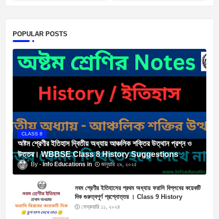
POPULAR POSTS
CLASS 8
অষ্টম শ্রেণীর ইতিহাস দ্বিতীয় অধ্যায় আঞ্চলিক শক্তির উত্থান প্রশ্ন ও
উত্তর। WBBSE Class 8 History Suggestions
Info Educations
জানুয়ারি ২৯, ২০২৫
নবম শ্রেণীর ইতিহাসের প্রথম অধ্যায় ফরাসি বিপ্লবের কয়েকটি
দিক গুরুত্বপূর্ণ প্রশ্নোত্তর । Class 9 History
Suggestions
ফেব্রুয়ারি ১১, ২০২৪