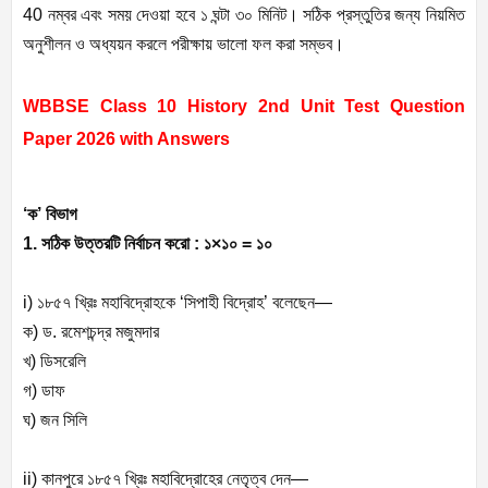
40 নম্বর এবং সময় দেওয়া হবে ১ ঘন্টা ৩০ মিনিট। সঠিক প্রস্তুতির জন্য নিয়মিত
অনুশীলন ও অধ্যয়ন করলে পরীক্ষায় ভালো ফল করা সম্ভব।
WBBSE Class 10 History 2nd Unit Test Question
Paper 2026 with Answers
‘ক’ বিভাগ
1. সঠিক উত্তরটি নির্বাচন করো :
১×১০ = ১০
i) ১৮৫৭ খ্রিঃ মহাবিদ্রোহকে ‘সিপাহী বিদ্রোহ’ বলেছেন—
ক) ড. রমেশচন্দ্র মজুমদার
খ) ডিসরেলি
গ) ডাফ
ঘ) জন সিলি
ii) কানপুরে ১৮৫৭ খ্রিঃ মহাবিদ্রোহের নেতৃত্ব দেন—