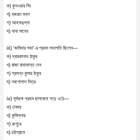
ক) কুনওয়ার সিং
খ) হজরত মহল
গ) আহম্মদুল্লা
ঘ) নানা সাহেব
iii) ‘জমিদার সভা’-র প্রথম সভাপতি ছিলেন—
ক) দ্বারকানাথ ঠাকুর
খ) রাজা রাধাকান্ত দেব
গ) প্রসন্ন কুমার ঠাকুর
ঘ) নবগোপাল মিত্র
iv) পূর্ববঙ্গে প্রথম ছাপাখানা গড়ে ওঠে—
ক) ঢাকায়
খ) কুমিল্লায়
গ) রংপুরে
ঘ) চট্টগ্রামে