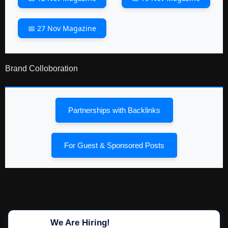
📅 27 Nov Magazine
Brand Colloboration
Partnerships with Backlinks
For Guest & Sponsored Posts
We Are Hiring!