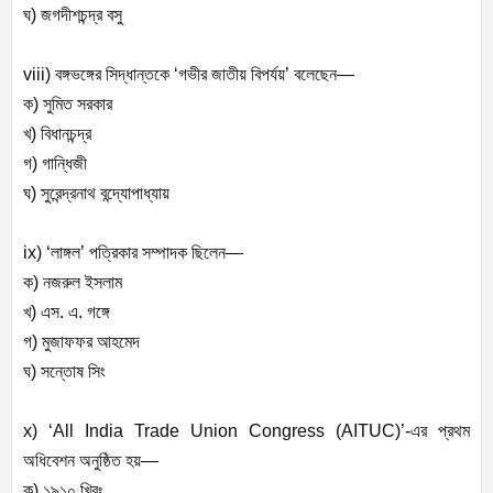
ঘ) জগদীশচন্দ্র বসু
viii) বঙ্গভঙ্গের সিদ্ধান্তকে ‘গভীর জাতীয় বিপর্যয়’ বলেছেন—
ক) সুমিত সরকার
খ) বিধানচন্দ্র
গ) গান্ধিজী
ঘ) সুরেন্দ্রনাথ বন্দ্যোপাধ্যায়
ix) ‘লাঙ্গল’ পত্রিকার সম্পাদক ছিলেন—
ক) নজরুল ইসলাম
খ) এস. এ. গঙ্গে
গ) মুজাফফর আহমেদ
ঘ) সন্তোষ সিং
x) ‘All India Trade Union Congress (AITUC)’-এর প্রথম
অধিবেশন অনুষ্ঠিত হয়—
ক) ১৯১০ খ্রিঃ