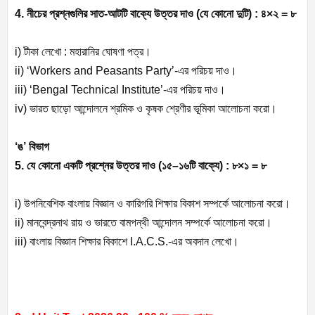
4. নীচের প্রশ্নগুলির সাত-আটটি বাক্যে উত্তর দাও (যে কোনো দুটি) :
৪×২ = ৮
i) টীকা লেখো : মহারানির ঘোষণা পত্র।
ii) ‘Workers and Peasants Party’-এর পরিচয় দাও।
iii) ‘Bengal Technical Institute’-এর পরিচয় দাও।
iv)
ভারত ছাড়ো আন্দোলনে শ্রমিক ও কৃষক শ্রেণীর ভূমিকা আলোচনা করো।
‘ঙ’ বিভাগ
5. যে কোনো একটি প্রশ্নের উত্তর দাও (১৫–১৬টি বাক্যে) :
৮×১ = ৮
i) উপনিবেশিক বাংলায় বিজ্ঞান ও কারিগরি শিক্ষার বিকাশ সম্পর্কে আলোচনা করো।
ii) মানবেন্দ্রনাথ রায় ও ভারতে বামপন্থী আন্দোলন সম্পর্কে আলোচনা করো।
iii) বাংলায় বিজ্ঞান শিক্ষার বিকাশে I.A.C.S.-এর অবদান লেখো।