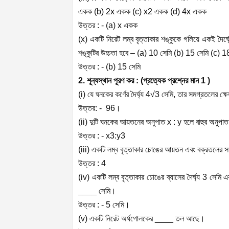
একক (b) 2x একক (c)
x
2
একক (d) 4x একক
উত্তর : - (a) x একক
(x) একটি নিরেট লম্ব বৃত্তাকার শঙ্কুকে গলিয়ে একই দৈর্ঘ্
শঙ্কুটির উচ্চতা হবে – (a) 10 সেমি (b) 15 সেমি (c) 1
উত্তর : - (b) 15 সেমি
2. শূন্যস্থান পূরণ কর : (প্রত্যেক প্রশ্নের মান 1 )
(i) যে ঘনকের কর্ণের দৈর্ঘ্য 4√3 সেমি, তার সমগ্রতলের ক্
উত্তর: - 96।
(ii) দুটি ঘনকের আয়তনের অনুপাত x : y হলে বাহুর অন
উত্তর : -
x
3
:
y
3
(iii) একটি লম্ব বৃত্তাকার চোঙের আয়তন এবং বক্রতলের 
উত্তর : 4
(iv) একটি লম্ব বৃত্তাকার চোঙের ব্যাসের দৈর্ঘ্য 3 সেমি এব
____ সেমি।
উত্তর : - 5 সেমি।
(v) একটি নিরেট অর্ধগোলকের ____ তল আছে।