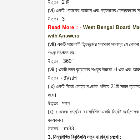
উত্তর : 2 টি
(vi) একটি গোলকের আয়তন এবং বক্রতলের ক্ষেত্রফলের 
উত্তর : 3
Read More : -
West Bengal Board Ma
with Answers
(vii) একটি সমকোণী ত্রিভুজের সমকোণ সংলগ্ন যে কোনো 
শঙ্কু উৎপন্ন হয়।
উত্তর : 360°
(viii) একটি লম্ব বৃত্তাকার শঙ্কুর উচ্চতা H এক এবং আয়ত
উত্তর :-
3
V
π
H
(ix) একটি নিরেট লোহার দণ্ডকে গলিয়ে 21টি সমান ব্য
হবে।
উত্তর : সমান
(x) r একক দৈর্ঘ্যের ব্যাসবিশিষ্ট একটি নিরেট অর্ধগ
ঘনএকক।
উত্তর :-
π
r
3
3
3. নিম্নলিখিত বিবৃতিগুলি সত্য বা মিথ্যা লেখো :