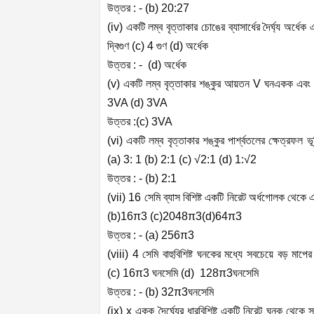
উত্তর : - (b) 20:27
(iv) একটি লম্ব বৃত্তাকার চোঙের ব্যাসার্ধের দৈর্ঘ্য অর্ধ
দ্বিগুণ (c) 4 গুণ (d) অর্ধেক
উত্তর : - (d) অর্ধেক
(v) একটি লম্ব বৃত্তাকার শঙ্কুর আয়তন V ঘনএকক এবং 
3
V
A
(d)
3
V
A
উত্তর :(c)
3
V
A
(vi) একটি লম্ব বৃত্তাকার শঙ্কুর পার্শ্বতলের ক্ষেত্রফল ভ
(a) 3: 1 (b) 2:1 (c) √2:1 (d) 1:√2
উত্তর : - (b) 2:1
(vii) 16 সেমি ব্যাস বিশিষ্ট একটি নিরেট অর্ধগোলক থেক
(b)
16
π
3
(c)
2048
π
3
(d)
64
π
3
উত্তর : - (a)
256
π
3
(viii) 4 সেমি বাহুবিশিষ্ট ঘনকের মধ্যে সবচেয়ে বড় ম
(c)
16
π
3
ঘনসেমি (d)
128
π
3
ঘনসেমি
উত্তর : - (b)
32
π
3
ঘনসেমি
(ix) x একক দৈর্ঘ্যের ধারবিশিষ্ট একটি নিরেট ঘনক থেকে 