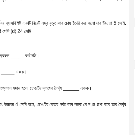
যের ব্যাসবিশিষ্ট একটি নিরেট লম্ব বৃত্তাকার চোঙ তৈরি করা হলো যার উচ্চতা 5 সেমি,
8 সেমি (d) 24 সেমি
ষেত্রফল ____ . বর্গসেমি।
ুপাত _____ একক।
সাংখ্যমান সমান হলে, চোঙটির ব্যাসের দৈর্ঘ্য ______ একক।
ং উচ্চতা 4 সেমি হলে, চোঙটির ভেতর সর্বাপেক্ষা লম্বা যে দণ্ড রাখা যাবে তার দৈর্ঘ্য