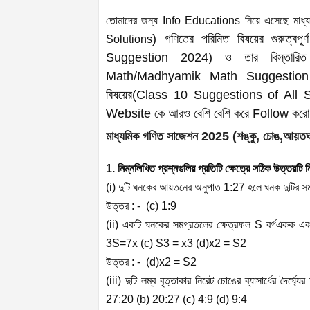
তোমাদের জন্য Info Educations নিয়ে এসেছে মাধ্যম
) গণিতের পরিমিত বিষয়ের গুরুত্বপ
Solutions
Suggestion 2024) ও তার বিস্তার
Math/Madhyamik Math Suggestion
বিষয়ের(Class 10 Suggestions of All Sub
Website কে আরও বেশি বেশি করে Follow ক
মাধ্যমিক গণিত সাজেশন 2025 (শঙ্কু, চোঙ,আয়ত
1. নিম্নলিখিত প্রশ্নগুলির প্রতিটি ক্ষেত্রে সঠিক উত্তরটি ন
(i) দুটি ঘনকের আয়তনের অনুপাত 1:27 হলে ঘনক দুটির 
উত্তর : - (c) 1:9
(ii) একটি ঘনকের সমগ্রতলের ক্ষেত্রফল S বর্গএকক এব
3S=7x (c)
S
3
=
x
3
(d)
x
2
=
S
2
উত্তর : - (d)
x
2
=
S
2
(iii) দুটি লম্ব বৃত্তাকার নিরেট চোঙের ব্যাসার্ধের দৈ
27:20 (b) 20:27 (c) 4:9 (d) 9:4