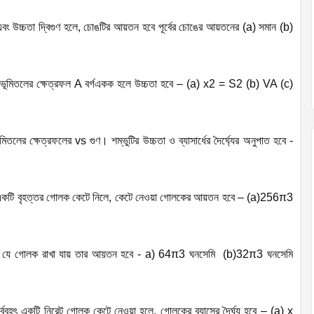
েক এবং উচ্চতা দ্বিগুণ হলে, চোঙটির আয়তন হবে পূর্বের চোঙের আয়তনের (a) সমান (b)
ভূমিতলের ক্ষেত্রফল A বর্গএকক হলে উচ্চতা হবে – (a)
x
2
=
S
2
(b)
V
A
(c)
ূমিতলের ক্ষেত্রফলের vs গুণ। শম্ভুটির উচ্চতা ও ব্যাসার্ধের দৈর্ঘ্যের অনুপাত হবে -
ে একটি বৃহত্তর গোলক কেটে নিলে, কেটে নেওয়া গোলকের আয়তন হবে – (a)
256
π
3
াপের যে গোলক রাখা যায় তার আয়তন হবে - a)
64
π
3
ঘনসেমি (b)
32
π
3
ঘনসেমি
সর্ববৃহৎ একটি নিরেট গোলক কেটে নেওয়া হলে, গোলকের ব্যাসের দৈর্ঘ্য হবে – (a) x