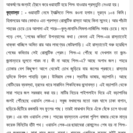
আকর্ষণের জন্যই ট্রেনে করে গুয়াহাটি হয়ে শিলং যাওয়ার প্রস্তুতি নেওয়া হয়।
বৃত্তান্ত : -
গুয়াহাটি নেমে ট্যাক্সিতে শিলং রওনা হলাম। দূরত্ব ১০৪ কিমি।
হিমালয়ের আর কোথাও এত প্রশস্ত রোমান্টিক রাস্তা আছে কিনা সন্দেহ। আর পাঁচটা
শহরের চেয়ে ঢের আলাদা এই শহর—কুলু-মানালি-সিমলা-দার্জিলিং সবার চেয়ে। মনে
পড়ে গেল, ‘শেষের কবিতা' উপন্যাসের কথা। কেননা এই শিলং-এর রাস্তাতেই
ধাক্কা খাচ্ছিল অমিত রায় আর লাবণ্যের মোটরগাড়ি। এই রাস্তাতেই শুরু হয়েছিল
শেষের কবিতার সেই রোমান্টিক প্রেম। শিলং-এ পৌঁছে যা দেখলাম তা জন্ম-
জন্মান্তরে ভুলতে পারব না। কী না আছে শিলং-এ? আছে অগাধ জল। শহরে
ঢোকার বেশ কিছুক্ষণ আগে থেকেই চোখ জুড়িয়ে যায় জলের প্রবাহে। রাস্তার
দুদিকে বিশাল পাহাড়ি হ্রদ। উমিয়াম লেক। স্থানীয় ভাষায়, বড়াপানি। আছে
বোটিংয়ের ব্যবস্থা, হ্রদের ধারে সারাদিন পিকনিকের বন্দোবস্ত। এই বড়াপানি থেকে
সারা শহরে জল সরবরাহ করা হয়। মাটির নিচের পাইপলাইন দিয়ে এই বড়াপানির
জলই পৌঁছেছে ওয়ার্ডস লেক-এ। সবুজ মখমলের মতো নরম ঘাসে ঢাকা বাগান,
ছড়িয়ে-ছিটিয়ে রকমারি সব ফুলের গাছ। তারই মাঝখান দিয়ে এঁকে বেঁকে চলে যাওয়া
হ্রদ। এর নাম ওয়ার্ডস লেক। শহরের ব্যস্ততম এলাকা পুলিশ বাজার থেকে মাত্র
কয়েক মিনিটের হাঁটা পথ। ওয়ার্ডস লেক-এর ছায়াঘেরা রোমান্সেও শেষ হয় না শিলং-
এর জলতরঙ্গ। সারা শহর জুড়ে ঝরনা। শহরের একদিকে রয়েছে সুইট ফলস,