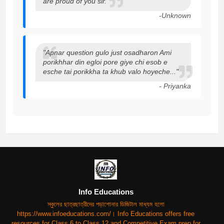
are proud of you sir."
-Unknown
"Apnar question gulo just osadharon Ami
porikhhar din egloi pore giye chi esob e
esche tai porikkha ta khub valo hoyeche..."
- Priyanka
Info Educations
স্কুলের ছাত্রছাত্রীদের পড়াশোনার ডিজিটাল মাধ্যম হলো
https://www.infoeducations.com/। Info Educations offers free
resources for Class 6 to Class 12 and Competitive Exam prep for