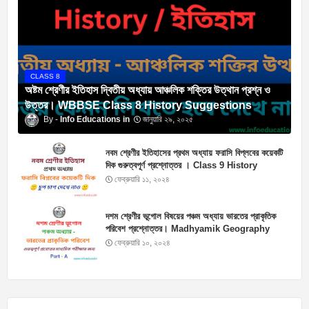
CLASS 8
অষ্টম শ্রেণীর ইতিহাস দ্বিতীয় অধ্যায় আঞ্চলিক শক্তির উত্থান প্রশ্ন ও
উত্তর। WBBSE Class 8 History Suggestions
Info Educations
জানুয়ারি ২৯, ২০২৫
নবম শ্রেণীর ইতিহাসের প্রথম অধ্যায় ফরাসি বিপ্লবের কয়েকটি
দিক গুরুত্বপূর্ণ প্রশ্নোত্তর । Class 9 History
Suggestions
ফেব্রুয়ারি ১১, ২০২৪
দশম শ্রেণীর ভূগোল বিষয়ের পঞ্চম অধ্যায় ভারতের প্রাকৃতিক
পরিবেশ প্রশ্নোত্তর। Madhyamik Geography
Suggestion 2025
ফেব্রুয়ারি ১০, ২০২৪