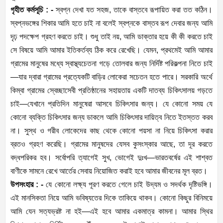
গৃহীত কর্মসূচি : -
স্বপ্ন দেখা যত সহজ, তাকে বাস্তবে রূপায়িত করা তত কঠিন।
স্বপ্নভঙ্গের শিকার আমি হতে চাই না বলেই স্বপ্নকে বাস্তব রূপ দেবার জন্য আমি
দৃঢ় পদক্ষেপ গ্রহণ করতে চাই। শুধু তাই নয়, আমি ডাক্তার হয়ে কী কী করতে চাই
সে বিষয়ে আমি আমার ইতিকর্তব্য ঠিক করে রেখেছি। যেমন, প্রথমেই আমি আমার
গ্রামের মানুষের মধ্যে স্বাস্থ্যচেতনা গড়ে তোলবার জন্য নির্দিষ্ট পরিকল্পনা নিতে চাই
—যার দ্বারা গ্রামের প্রত্যেকটি বাড়ির লোকেরা সচেতন হতে পারে। সরকারি অর্থে
কিম্বা গ্রামের স্বেচ্ছাসেবী প্রতিষ্ঠানের সহায়তায় একটি দাতব্য চিকিৎসালয় গড়তে
চাই—যেখানে প্রতিদিন মানুষেরা আসবে চিকিৎসার জন্য। যে কোনো সময় যে
কোনো ব্যক্তি চিকিৎসার জন্য ডাকলে আমি চিকিৎসার দায়িত্ব নিতে ইতস্তত করব
না। সুস্থ ও গরীব লোকেদের কাছ থেকে কোনো পয়সা না নিয়ে চিকিৎসা করার
ব্রতও গ্রহণ করেছি। গ্রামের মানুষদের যেসব কুসংস্কার আছে, তা দূর করতে
বদ্ধপরিকর হব। সর্বোপরি ত্যাগেই সুখ, ভোগেই দুঃখ—ভারতবর্ষের এই শাশ্বত
বাণীকে সামনে রেখে আর্তের সেবায় নিয়োজিত করাই হবে আমার জীবনের মূল ব্রত।
উপসংহার : -
যে কোনো লক্ষ্য পূরণ করতে গেলে চাই উদ্যম ও সদর্থক দৃষ্টিভঙ্গি।
এই মানসিকতা নিয়ে আমি ভবিষ্যতের দিকে তাকিয়ে থাকব। কোনো কিছুর বিনিময়ে
আমি যেন সত্যভ্রষ্ট না হই—এই হবে আমার একমাত্র কামনা। আমার স্থির