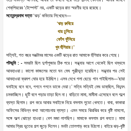
শেক্‌পিয়রের ‘টেম্পেস্ট’ নয়, একটি ঝড়ের রাত স্মরণীয় হয়ে রয়েছে।
সত্যেন্দ্রনাথ দত্ত
‘ঝড়' কবিতায় লিখেছেন—
‘ঝড় রুষিয়ে
ধায় ঢুসিয়ে
ফোঁস ফুঁসিয়ে
খুব হুঁশিয়ার।'
সত্যিই, গত বছর অক্টোবর মাসের একটি ঝড়ের রাত আমাকে হুঁশিয়ার করে গেছে।
পটভূমি : -
সময়টা ছিল দুর্গাপূজার ঠিক পরে। সন্ধ্যার আগে থেকেই ছিল থম্‌থমে
আবহাওয়া। কালো কাজলের মতো ঘন মেঘ পুঞ্জীভূত হয়েছিল। সন্ধ্যার পর সেই
আবহাওয়া ক্রমশ ঘোর হয়ে উঠছিল। এসব দেখে গলা ছেড়ে গান গাইছিলাম—'ছায়া
ঘনাইছে বনে বনে, গগনে গগনে ডাকে দেয়া।' সত্যি সত্যিই মেঘ ডাক্‌ছিল, বিদ্যুৎ
চমকাচ্ছিল। ছুটি বলে পড়ার তাড়া ছিল না। বাড়িতে মামা, মামীমা এসেছেন বলে গল্পে
ব্যস্ত ছিলাম। গল্প করে আবার সবাইকে নিয়ে বসলাম লুডো খেলতে। বাবা, কাকারা
অফিসের বিভিন্ন কথা আলোচনায় ব্যস্ত। এমন সময়ে ঝিরঝির করে বৃষ্টি নামলো,
সঙ্গে অল্প ঝোড়ো হাওয়া। বেশ মজা লাগছিল। মামাকে বললাম গল্প বলতে। মামা
আমার প্রিয় ভূতের গল্প জুড়ে দিলেন। মনটা তোলপাড় করে উঠলো। বাইরে ঝড়-বৃষ্টি