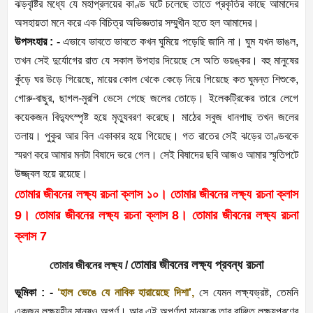
ঝড়বৃষ্টির মধ্যে যে মহাপ্রলয়ের কাণ্ড ঘটে চলেছে তাতে প্রকৃতির কাছে আমাদের
অসহায়তা মনে করে এক বিচিত্র অভিজ্ঞতার সম্মুখীন হতে হল আমাদের।
উপসংহার : -
এভাবে ভাবতে ভাবতে কখন ঘুমিয়ে পড়েছি জানি না। ঘুম যখন ভাঙল,
তখন সেই দুর্যোগের রাত যে সকাল উপহার দিয়েছে সে অতি ভয়ঙ্কর। বহু মানুষের
কুঁড়ে ঘর উড়ে গিয়েছে, মায়ের কোল থেকে কেড়ে নিয়ে গিয়েছে কত ঘুমন্ত শিশুকে,
গোরু-বাছুর, ছাগল-মুরগি ভেসে গেছে জলের তোড়ে। ইলেকট্রিকের তারে লেগে
কয়েকজন বিদ্যুৎস্পৃষ্ট হয়ে মৃত্যুবরণ করেছে। মাঠের সবুজ ধানগাছ তখন জলের
তলায়। পুকুর আর বিল একাকার হয়ে গিয়েছে। গত রাতের সেই ঝড়ের তাণ্ডবকে
স্মরণ করে আমার মনটা বিষাদে ভরে গেল। সেই বিষাদের ছবি আজও আমার স্মৃতিপটে
উজ্জ্বল হয়ে রয়েছে।
তোমার জীবনের লক্ষ্য রচনা ক্লাস ১০। তোমার জীবনের লক্ষ্য রচনা ক্লাস
9। তোমার জীবনের লক্ষ্য রচনা ক্লাস 8। তোমার জীবনের লক্ষ্য রচনা
ক্লাস 7
তোমার জীবনের লক্ষ্য প্রবন্ধ রচনা
তোমার জীবনের লক্ষ্য /
ভূমিকা
: -
‘হাল ভেঙে যে নাবিক হারায়েছে দিশা',
সে যেমন লক্ষ্যভ্রষ্ট, তেমনি
একজন লক্ষ্যহীন মানুষও অপূর্ণ। আর এই অপূর্ণতা মানুষকে তার বাঞ্ছিত লক্ষ্যপূরণের