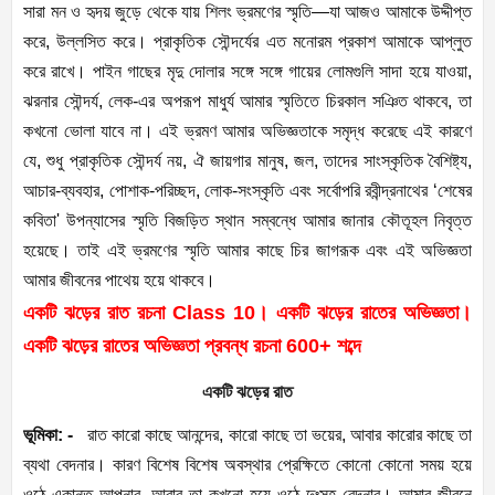
সারা মন ও হৃদয় জুড়ে থেকে যায় শিলং ভ্রমণের স্মৃতি—যা আজও আমাকে উদ্দীপ্ত
করে, উল্লসিত করে। প্রাকৃতিক সৌন্দর্যের এত মনোরম প্রকাশ আমাকে আপ্লুত
করে রাখে। পাইন গাছের মৃদু দোলার সঙ্গে সঙ্গে গায়ের লোমগুলি সাদা হয়ে যাওয়া,
ঝরনার সৌন্দর্য, লেক-এর অপরূপ মাধুর্য আমার স্মৃতিতে চিরকাল সঞিত থাকবে, তা
কখনো ভোলা যাবে না। এই ভ্রমণ আমার অভিজ্ঞতাকে সমৃদ্ধ করেছে এই কারণে
যে, শুধু প্রাকৃতিক সৌন্দর্য নয়, ঐ জায়গার মানুষ, জল, তাদের সাংস্কৃতিক বৈশিষ্ট্য,
আচার-ব্যবহার, পোশাক-পরিচ্ছদ, লোক-সংস্কৃতি এবং সর্বোপরি রবীন্দ্রনাথের ‘শেষের
কবিতা' উপন্যাসের স্মৃতি বিজড়িত স্থান সম্বন্ধে আমার জানার কৌতূহল নিবৃত্ত
হয়েছে। তাই এই ভ্রমণের স্মৃতি আমার কাছে চির জাগরূক এবং এই অভিজ্ঞতা
আমার জীবনের পাথেয় হয়ে থাকবে।
একটি ঝড়ের রাত রচনা Class 10। একটি ঝড়ের রাতের অভিজ্ঞতা।
একটি ঝড়ের রাতের অভিজ্ঞতা প্রবন্ধ রচনা 600+ শব্দে
একটি ঝড়ের রাত
ভূমিকা: -
রাত কারো কাছে আনন্দের, কারো কাছে তা ভয়ের, আবার কারোর কাছে তা
ব্যথা বেদনার। কারণ বিশেষ বিশেষ অবস্থার প্রেক্ষিতে কোনো কোনো সময় হয়ে
ওঠে একান্ত আপনার, আবার তা কখনো হয়ে ওঠে দুঃসহ বেদনার। আমার জীবনে