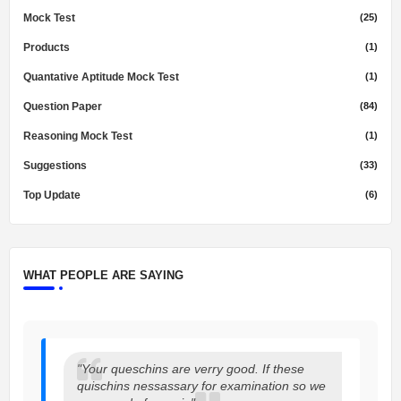
Mock Test
(25)
Products
(1)
Quantative Aptitude Mock Test
(1)
Question Paper
(84)
Reasoning Mock Test
(1)
Suggestions
(33)
Top Update
(6)
WHAT PEOPLE ARE SAYING
"Your queschins are verry good. If these
quischins nessassary for examination so we