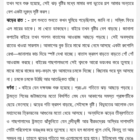
তখন সবে শুরু হয়েছে, সেই ঝড় বৃষ্টির মধ্যে মামার বলা ভূতের গল্প আমার অন্তরে
বেশ একটা দ্বন্দ্ব সৃষ্টি করল।
ঝড়ের রাত : -
গল্প শুনতে শুনতে কখন ঘুমিয়ে পড়েছিলাম, জানি না। সম্বিৎ ফিরে
এল মায়ের ডাকে। মা খেতে ডাকছেন। বাইরে তখন বৃষ্টির বেগ বাড়ছে। জানালা
কপাটের বাইরে তখন শনশন বাতাসের আওয়াজ আছড়ে পড়ছে। সেই অবস্থায়
রাতের খাওয়া সারলাম। আকাশের বুক চিরে মাঝে মাঝে নেমে আসছে একটা রুপোলি
রেখা—জানালার কাচ দিয়ে স্পষ্ট দেখা যাচ্ছে। বাতাস ক্রমশ বাড়তে বাড়তে গোঁ গোঁ
আওয়াজ করছে। বাইরের গাছপালাগুলো সেই শব্দকে আরো ভয়ংকর করে তুলছে।
মাঝে মাঝে বাজের কড়-কড়াৎ শব্দ আমাদের চমকে দিচ্ছে। বিছানায় শুয়ে ঘুম আসছে
না। চমকে চমকে উঠছি আর আতঙ্কিত হচ্ছি।
বর্ণনা : -
বাইরে যেন দক্ষযজ্ঞ শুরু হয়েছে। প্রচণ্ড গতিতে ঝড় আছড়ে পড়ছে।
উন্মত্ত শিবের জটাজালের মতো বিসর্পিত মেঘ যেন আকাশের সমস্ত প্রাঙ্গণটিকে
ছেয়ে ফেলেছে। ঝড়ের গতি ক্রমশ বাড়ছে, সেইসঙ্গে বৃষ্টি। বিদ্যুতের আলোক যেন
মহাদেবের ত্রিনয়নের আগুনের মতো ধেয়ে আসছে। অন্যদিকে ঝড়ের তীব্রগতিতে
ও গাছপালাদের উন্মত্ত ঝাঁকুনিতে যেন নন্দীভৃঙ্গী আর বীরভদ্রের অস্থির দাপাদাপি
গোটা পরিবেশকে ভয়ঙ্কর করে তুলেছে। মনে হল জানালা খুলে দেখি, কিন্তু তা আর
সম্ভব নয়। তাহলে ঝড়ের গতিতে সব এলোমেলো হয়ে যাবে। ইতিমধ্যে গাছ ভেঙে