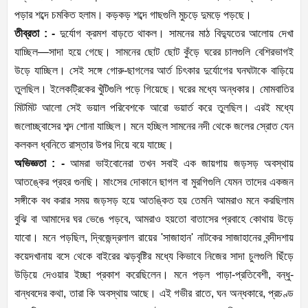
পড়ার শব্দে চমকিত হলাম। কড়কড় শব্দে গাছগুলি মুচড়ে দুমড়ে পড়ছে।
তীব্রতা : -
দুর্যোগ ক্রমশ বাড়তে থাকল। সামনের মাঠ বিদ্যুতের আলোয় দেখা
যাচ্ছিল—সাদা হয়ে গেছে। সামনের ছোট ছোট কুঁড়ে ঘরের চালগুলি বেশিরভাগই
উড়ে যাচ্ছিল। সেই সঙ্গে গোরু-ছাগলের আর্ত চিৎকার দুর্যোগের ঘনঘটাকে বাড়িয়ে
তুলছিল। ইলেকট্রিকের খুঁটিগুলি পড়ে গিয়েছে। ঘরের মধ্যে অন্ধকার। মোমবাতির
মিটমিট আলো সেই ভয়াল পরিবেশকে আরো ভয়ার্ত করে তুলছিল। এরই মধ্যে
জলোচ্ছ্বাসের শব্দ শোনা যাচ্ছিল। মনে হচ্ছিল সামনের নদী থেকে জলের স্রোত যেন
কলকল ধ্বনিতে রাস্তার উপর দিয়ে বয়ে যাচ্ছে।
অভিজ্ঞতা : -
আমরা ভাইবোনেরা তখন সবাই এক জায়গায় জড়সড় অবস্থায়
আতঙ্কের প্রহর গুনছি। মাংসের দোকানে ছাগল বা মুরগিগুলি যেমন তাদের একজন
সঙ্গীকে বধ করার সময় জড়সড় হয়ে আতঙ্কিত হয় তেমনি আমরাও মনে করছিলাম
বুঝি বা আমাদের ঘর ভেঙে পড়বে, আমরাও হয়তো বাতাসের প্রবাহে কোথায় উড়ে
যাবো। মনে পড়ছিল, দ্বিজেন্দ্রলাল রায়ের 'সাজাহান' নাটকের সাজাহানের বন্দীদশায়
কয়েদখানায় বসে থেকে বাইরের ঝড়বৃষ্টির মধ্যে কিভাবে নিজের সাদা চুলগুলি ছিঁড়ে
উড়িয়ে দেওয়ার ইচ্ছা প্রকাশ করেছিলেন। মনে পড়ল পাড়া-প্রতিবেশী, বন্ধু-
বান্ধবদের কথা, তারা কি অবস্থায় আছে। এই গভীর রাতে, ঘন অন্ধকারে, প্রচণ্ড