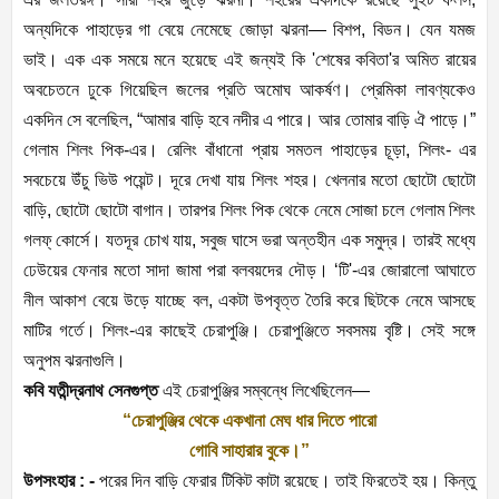
অন্যদিকে পাহাড়ের গা বেয়ে নেমেছে জোড়া ঝরনা— বিশপ, বিডন। যেন যমজ
ভাই। এক এক সময়ে মনে হয়েছে এই জন্যই কি 'শেষের কবিতা'র অমিত রায়ের
অবচেতনে ঢুকে গিয়েছিল জলের প্রতি অমোঘ আকর্ষণ। প্রেমিকা লাবণ্যকেও
একদিন সে বলেছিল, “আমার বাড়ি হবে নদীর এ পারে। আর তোমার বাড়ি ঐ পাড়ে।”
গেলাম শিলং পিক-এর। রেলিং বাঁধানো প্রায় সমতল পাহাড়ের চূড়া, শিলং- এর
সবচেয়ে উঁচু ভিউ পয়েন্ট। দূরে দেখা যায় শিলং শহর। খেলনার মতো ছোটো ছোটো
বাড়ি, ছোটো ছোটো বাগান। তারপর শিলং পিক থেকে নেমে সোজা চলে গেলাম শিলং
গলফ্ কোর্সে। যতদূর চোখ যায়, সবুজ ঘাসে ভরা অন্তহীন এক সমুদ্র। তারই মধ্যে
ঢেউয়ের ফেনার মতো সাদা জামা পরা বলবয়দের দৌড়। ‘টি'-এর জোরালো আঘাতে
নীল আকাশ বেয়ে উড়ে যাচ্ছে বল, একটা উপবৃত্ত তৈরি করে ছিটকে নেমে আসছে
মাটির গর্তে। শিলং-এর কাছেই চেরাপুঞ্জি। চেরাপুঞ্জিতে সবসময় বৃষ্টি। সেই সঙ্গে
অনুপম ঝরনাগুলি।
কবি যতীন্দ্রনাথ সেনগুপ্ত
এই চেরাপুঞ্জির সম্বন্ধে লিখেছিলেন—
“চেরাপুঞ্জির থেকে একখানা মেঘ ধার দিতে পারো
গোবি সাহারার বুকে।”
উপসংহার : -
পরের দিন বাড়ি ফেরার টিকিট কাটা রয়েছে। তাই ফিরতেই হয়। কিন্তু