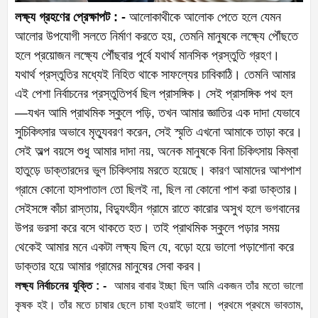
লক্ষ্য গ্রহণের প্রেক্ষাপট : -
আলোকাথীকে আলোক পেতে হলে যেমন
আলোর উপযোগী সলতে নির্মাণ করতে হয়, তেমনি মানুষকে লক্ষ্যে পৌঁছতে
হলে প্রয়োজন লক্ষ্যে পৌঁছবার পুর্বে যথার্থ মানসিক প্রস্তুতি গ্রহণ।
যথার্থ প্রস্তুতির মধ্যেই নিহিত থাকে সাফল্যের চাবিকাঠি। তেমনি আমার
এই পেশা নির্বাচনের প্রস্তুতিপর্ব ছিল প্রাসঙ্গিক। সেই প্রাসঙ্গিক পথ হল
—যখন আমি প্রাথমিক স্কুলে পড়ি, তখন আমার জ্ঞাতির এক দাদা যেভাবে
সুচিকিৎসার অভাবে মৃত্যুবরণ করেন, সেই স্মৃতি এখনো আমাকে তাড়া করে।
সেই অল্প বয়সে শুধু আমার দাদা নয়, অনেক মানুষকে বিনা চিকিৎসায় কিম্বা
হাতুড়ে ডাক্তারদের ভুল চিকিৎসায় মরতে হয়েছে। কারণ আমাদের আশপাশ
গ্রামে কোনো হাসপাতাল তো ছিলই না, ছিল না কোনো পাশ করা ডাক্তার।
সেইসঙ্গে কাঁচা রাস্তায়, বিদ্যুৎহীন গ্রামে রাতে কারোর অসুখ হলে ভগবানের
উপর ভরসা করে বসে থাকতে হত। তাই প্রাথমিক স্কুলে পড়ার সময়
থেকেই আমার মনে একটা লক্ষ্য ছিল যে, বড়ো হয়ে ভালো পড়াশোনা করে
ডাক্তার হয়ে আমার গ্রামের মানুষের সেবা করব।
লক্ষ্য নির্বাচনের যুক্তি : -
আমার বাবার ইচ্ছা ছিল আমি একজন তাঁর মতো ভালো
কৃষক হই। তাঁর মতে চাষার ছেলে চাষা হওয়াই ভালো। প্রথমে প্রথমে ভাবতাম,