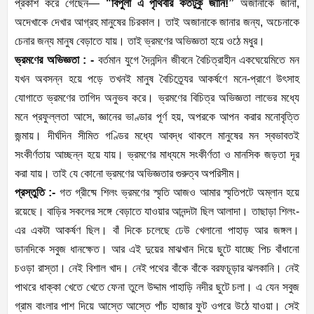
প্রকাশ করে গেছেন—
"বিপুলা এ পৃথিবীর কতটুকু জানি!”
অজানাকে জানা,
অদেখাকে দেখার আগ্রহ মানুষের চিরকাল। তাই অজানাকে জানার জন্য, অচেনাকে
চেনার জন্য মানুষ বেড়াতে যায়। তাই ভ্রমণের অভিজ্ঞতা হয়ে ওঠে মধুর।
ভ্রমণের অভিজ্ঞতা : -
বর্তমান যুগে দৈনন্দিন জীবনে বৈচিত্রাহীন একঘেয়েমিতে মন
যখন অবসন্ন হয়ে পড়ে তখনই মানুষ বৈচিত্র্যের আকর্ষণে মনে-প্রাণে উৎসাহ
যোগাতে ভ্রমণের তাগিদ অনুভব করে। ভ্রমণের বিচিত্র অভিজ্ঞতা লাভের মধ্যে
মনে প্রফুল্লতা আসে, জ্ঞানের ভাণ্ডার পূর্ণ হয়, অপরকে আপন করার মনোবৃত্তি
জন্মায়। দীর্ঘদিন সীমিত গণ্ডির মধ্যে আবদ্ধ থাকলে মানুষের মন স্বভাবতই
সংকীর্ণতায় আচ্ছন্ন হয়ে যায়। ভ্রমণের মাধ্যমে সংকীর্ণতা ও মানসিক জড়তা দূর
করা যায়। তাই যে কোনো ভ্রমণের অভিজ্ঞতার গুরুত্ব অপরিসীম।
প্রস্তুতি :-
গত গ্রীষ্মে শিলং ভ্রমণের স্মৃতি আজও আমার স্মৃতিপটে অম্লান হয়ে
রয়েছে। বাড়ির সকলের সঙ্গে বেড়াতে যাওয়ার আনন্দটা ছিল আলাদা। তাছাড়া শিলং-
এর একটা আকর্ষণ ছিল। বাঁ দিকে চলেছে ঢেউ খেলানো পাহাড় আর জঙ্গল।
ডানদিকে সবুজ ধানক্ষেত। আর এই দুয়ের মাঝখান দিয়ে ছুটে যাচ্ছে পিচ বাঁধানো
চওড়া রাস্তা। নেই বিশাল খাদ। নেই পথের বাঁকে বাঁকে বরফচূড়ার ঝলকানি। নেই
পাথরে ধাক্কা খেতে খেতে ফেনা তুলে উদ্দাম পাহাড়ি নদীর ছুটে চলা। এ যেন সবুজ
গ্রাম বাংলার পাশ দিয়ে আস্তে আস্তে পাঁচ হাজার ফুট ওপরে উঠে যাওয়া। সেই