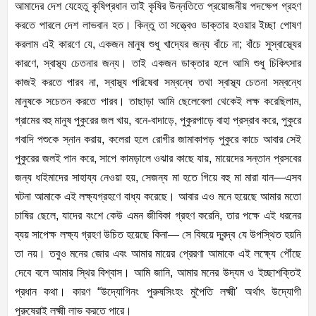
আমাদের দেশ যেহেতু কৃষিপ্রধান তাই কৃষির উন্নতিতে প্রয়োজনীয় পদক্ষেপ গ্রহণ
করতে পারলে দেশ লাভবান হত। কিন্তু তা সত্ত্বেও ডাক্তার হওয়ার ইচ্ছা পোষণ
করলাম এই কারণে যে, একজন মানুষ শুধু খাদ্যের জন্য বাঁচে না; বাঁচে সুস্বাস্থ্যের
কারণে, স্বাস্থ্য চেতনার জন্য। তাই একজন ডাক্তার হলে আমি শুধু চিকিৎসার
কাজই করতে পারব না, স্বাস্থ্য পরিষেবা সম্বন্ধে তথা স্বাস্থ্য চেতনা সম্বন্ধে
মানুষকে সচেতন করতে পারব। তাছাড়া আমি ছেলেবেলা থেকেই লক্ষ করেছিলাম,
গ্রামের বহু মানুষ পুকুরের জল খায়, বনে-বাদাড়ে, পুকুরপাড়ে বাহা প্রস্রাব করে, পুকুরে
গবাদি পশুকে স্নান করায়, কলেরা হলে রোগীর জামাকাপড় পুকুরে কাচে আবার সেই
পুকুরের জলই পান করে, সাপে কামড়ালে ওঝার কাছে যায়, মায়েদের সন্তান প্রসবের
জন্য ধাইমাদের সাহায্য নেওয়া হয়, সেজন্য মা হতে গিয়ে বহু মা মারা যান—এসব
ঘটনা আমাকে এই লক্ষ্যগ্রহণে বাধ্য করেছে। আবার এও মনে হয়েছে আমার মতো
চাষির ছেলে, যাদের বংশে কেউ এমন জীবিকা গ্রহণ করেনি, তার পক্ষে এই ধরনের
ব্যয় সাপেক্ষ লক্ষ্য গ্রহণ উচিত হয়েছে কিনা— সে বিষয়ে দ্বন্দ্ব যে উপস্থিত হয়নি
তা নয়। তবুও মনের জোর এবং আমার মায়ের প্রেরণা আমাকে এই লক্ষ্যে পৌঁছে
দেবে বলে আমার স্থির বিশ্বাস। আমি জানি, আমার মনের উদ্যম ও ইচ্ছাশক্তিই
প্রধান কথা। কারণ “উদ্যোগিনং পুরুষসিংহং মুপৈতি লক্ষ্মী' অর্থাৎ উদ্যোগী
পুরুষেরাই লক্ষ্মী লাভ করতে পারে।