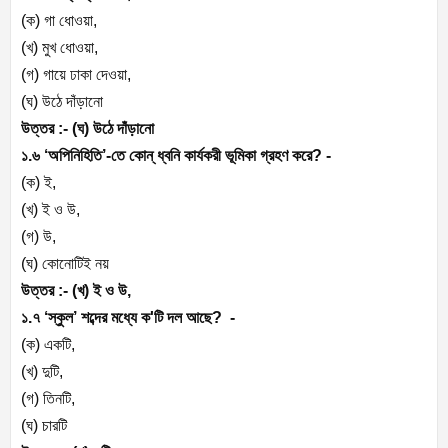
(ক) গা ধোওয়া,
(খ) মুখ ধোওয়া,
(গ) গায়ে ঢাকা দেওয়া,
(ঘ) উঠে দাঁড়ানো
উত্তর :- (ঘ) উঠে দাঁড়ানো
১.৬ ‘অপিনিহিতি’-তে কোন্ ধ্বনি কার্যকরী ভূমিকা গ্রহণ করে? -
(ক) ই,
(খ) ই ও উ,
(গ) উ,
(ঘ) কোনোটিই নয়
উত্তর :- (খ) ই ও উ,
১.৭ ‘স্কুল’ শব্দের মধ্যে ক'টি দল আছে? -
(ক) একটি,
(খ) দুটি,
(গ) তিনটি,
(ঘ) চারটি