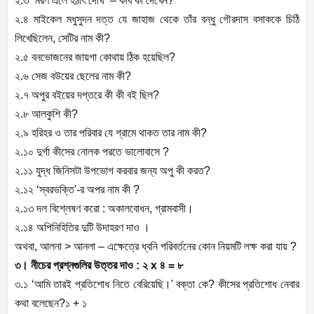
২.৩ “মরণ এলে হঠাৎ দেখি” – কবি কী দেখেন?
২.৪ মাইকেল মধুসুদন দত্ত যে জাহাজ থেকে তাঁর বন্ধু গৌরদাস বসাককে চিঠি
লিখেছিলেন, সেটির নাম কী?
২.৫ বনভোজনের জায়গা কোথায় ঠিক হয়েছিল?
২.৬ সেজ বউয়ের ছেলের নাম কী?
২.৭ অপুর বইয়ের দপ্তরে কী কী বই ছিল?
২.৮ আলকুশি কী?
২.৯ হরিহর ও তার পরিবার যে গ্রামে থাকত তার নাম কী?
২.১০ দুর্গা কীসের নোলক পরতে ভালোবাসে ?
২.১১ যুদ্ধ জিনিসটা উপভোগ করবার জন্য অপু কী করত?
২.১২ ‘স্বরভক্তি'-র অপর নাম কী ?
২.১৩ দল বিশ্লেষণ করো : অকালবোধন, গ্রামবাসী।
২.১৪ অপিনিহিতির দুটি উদাহরণ দাও ।
অথবা, আলনা > আনলা – এক্ষেত্রে ধ্বনি পরিবর্তনের কোন নিয়মটি লক্ষ করা যায় ?
৩। নীচের প্রশ্নগুলির উত্তর দাও : ২ x ৪ = ৮
৩.১ ‘আমি তারই প্রতিশোধ নিতে বেরিয়েছি।' বক্তা কে? কীসের প্রতিশোধ নেবার
কথা বলেছেন?১ + ১