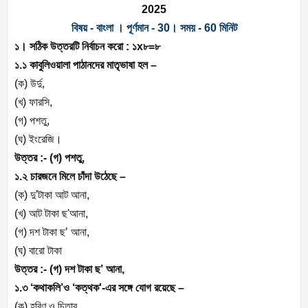
2025
বিষয় - বাংলা । পূর্ণমান - 30। সময় - 60 মিনিট
১। সঠিক উত্তরটি নির্বাচন করো : ১x৮=৮
১.১ কাবুলিওয়ালা পাঠানদের মাতৃভাষা হল –
(ক) উর্দু,
(খ) ফারসি,
(গ) পশতু,
(ঘ) ইংরেজি।
উত্তর :- (গ) পশতু,
১.২ চারজনে মিলে চাঁদা উঠেছে –
(ক) দু'টাকা আট আনা,
(খ) আট টাকা ছ'আনা,
(গ) দশ টাকা ছ’ আনা,
(ঘ) বারো টাকা
উত্তর :- (গ) দশ টাকা ছ’ আনা,
১.৩ ‘কথাকলি’ও ‘কত্থক'-এর সঙ্গে যোগ রয়েছে –
(ক) হরিণ ও চিতার,