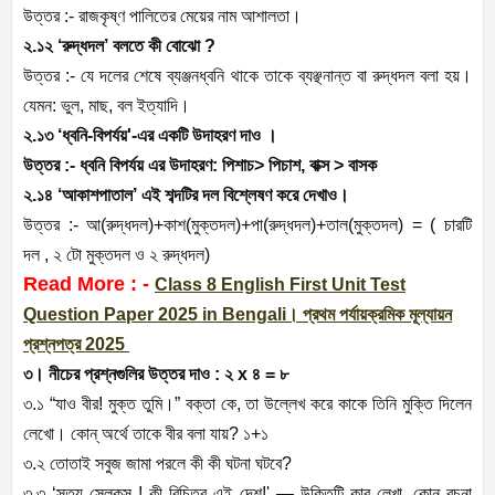
উত্তর :- রাজকৃষ্ণ পালিতের মেয়ের নাম আশালতা।
২.১২ ‘রুদ্ধদল’ বলতে কী বোঝো ?
উত্তর :- যে দলের শেষে ব্যঞ্জনধ্বনি থাকে তাকে ব্যঞ্ছনান্ত বা রুদ্ধদল বলা হয়।
যেমন: ভুল, মাছ, বল ইত্যাদি।
২.১৩ ‘ধ্বনি-বিপর্যয়'-এর একটি উদাহরণ দাও ।
উত্তর :- ধ্বনি বিপর্যয় এর উদাহরণ: পিশাচ> পিচাশ, বাক্স > বাসক
২.১৪ ‘আকাশপাতাল’ এই শব্দটির দল বিশ্লেষণ করে দেখাও।
উত্তর :- আ(রুদ্ধদল)+কাশ(মুক্তদল)+পা(রুদ্ধদল)+তাল(মুক্তদল) = ( চারটি
দল , ২ টো মুক্তদল ও ২ রুদ্ধদল)
Read More : -
Class 8 English First Unit Test
Question Paper 2025 in Bengali। প্রথম পর্যায়ক্রমিক মূল্যায়ন
প্রশ্নপত্র 2025
৩। নীচের প্রশ্নগুলির উত্তর দাও : ২ x ৪ = ৮
৩.১ “যাও বীর! মুক্ত তুমি।” বক্তা কে, তা উল্লেখ করে কাকে তিনি মুক্তি দিলেন
লেখো। কোন্ অর্থে তাকে বীর বলা যায়? ১+১
৩.২ তোতাই সবুজ জামা পরলে কী কী ঘটনা ঘটবে?
৩.৩ ‘সত্য সেলুকস ! কী বিচিত্র এই দেশ!' — উক্তিটি কার লেখা, কোন্ রচনা