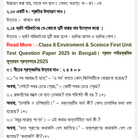
উচ্চারণ করা যায়, তাকে দল বলে। যেমন: অরণ্য: অ - রণ - নো
২.১৩ একটি ব - শ্রুতির উদাহরণ দাও।
উত্তর :- খাআ> খাবা
২.১৪ ধ্বনি পরিবর্তনের যে-কোনো দুটি ধারার নাম উল্লেখ করো ।
উত্তর :- ধ্বনি পরিবর্তনের দুটি ধারা হলো - ধ্বনির আগম ও ধ্বনির লোপ।
Read More : -
Class 8 Enviroment & Sceince First Unit
Test Question Paper 2025 in Bengali। প্রথম পর্যায়ক্রমিক
মূল্যায়ন প্রশ্নপত্র 2025
৩। নীচের প্রশ্নগুলির উত্তর দাও : ২ x ৪ = ৮
৩.১ “এ সব আমার-ই হবে;” – ‘এ সব’ বলতে কোন্ জিনিসটিকে বোঝানো হয়েছে?
অথবা,
“সেইটে সবার চেয়ে শ্রেয়,” – কোটি সবার চেয়ে শ্রেয়?
৩.২ রাজহাঁসের বাক্সে কে হাত ঢোকায়? তার পরিণতি কী হয় ? ১+১
অথবা,
“চালাকি ন চলিষ্যতি।” – বক্তব্যটির অর্থ কী? কোন্ চালাকির কথা বলা
হয়েছে? ১+১
৩.৩ ‘ময়ূর মরেছে পণ্যে’। – এই কথার অন্তর্নিহিত অর্থ কী ?
অথবা,
“বন্য প্রাণের কথাকলি বেগ জাগিয়ে।” - বন্যপ্রাণের কথাকলি বেগ কে
জাগায়? ‘কথাকলি' কী?১+১