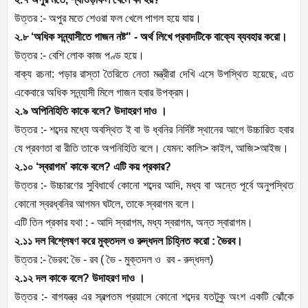
উত্তর :- অপুর মতে শেওরা ফল খেলে পাগল হয়ে যায়।
২.৮ ‘অধিক সন্ন্যাসীতে গাজন নষ্ট" - অর্থ লিখে প্রবাদটিকে বাক্যে ব্যবহার করো।
উত্তর :- বেশি লোক কাজ পণ্ড হয়ে।
বাক্য রচনা: পড়ার রাস্তা তৈরিতে নেতা মন্ত্রীরা দেখি এসে উপস্থিত হয়েছে, এত
একেবারে অধিক সন্ন্যাসী মিলে গাজন হবার উপক্রম।
২.৯ অপিনিহিতি কাকে বলে? উদাহরণ দাও ।
উত্তর :- শব্দের মধ্যে অবস্থিত ই বা উ ধ্বনির নির্দিষ্ট স্থানের আগে উচ্চারিত হবার
যে প্রবণতা বা রীতি তাকে অপনিহিতি বলে। যেমন: কালি> কাইল, আজি>আইজ।
২.১০ ‘স্বরাগম’ কাকে বলে? এটি কয় প্রকার?
উত্তর :- উচ্চারণের সুবিধার্থে কোনো শব্দের আদি, মধ্য বা অন্তে পূর্বে অনুপস্থিত
কোনো স্বরধ্বনির আগমন ঘটলে, তাকে স্বরাগম বলে।
এটি তিন প্রকার যথা : - আদি স্বরাগম, মধ্য স্বরাগম, অন্ত স্বারাগম।
২.১১ দল বিশ্লেষণ করে মুক্তদল ও রুদ্ধদল চিহ্নিত করো : ভৈরব।
উত্তর :- ভৈরব: ভৈ - রব ( ভৈ - মুক্তদল ও রব - রুদ্ধদল)
২.১২ দল কাকে বলে? উদাহরণ দাও ।
উত্তর :- বাগযন্ত্র এর স্বল্পতম প্রয়াসে কোনো শব্দের যতটুকু অংশ একটি ঝোঁকে