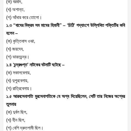
(ক) বরবাদ,
(খ) অশান্ত,
(গ) আঁধার করে তোলো।
১.৩ “বাঘের বিক্রম সম মাঘের হিমানী” – ‘চিঠি' গদ্যাংশে উল্লিখিত পক্তিটির কবি
হলেন –
(ক) কৃত্তিবাস ওঝা,
(খ) জয়দেব,
(গ) ভারতচন্দ্র।
১.৪ ‘চন্দ্রগুপ্ত’ নাটকের ঘটনাটি ঘটেছে –
(ক) সকালবেলায়,
(খ) দুপুরবেলায়,
(গ) রাত্রিবেলায়।
১.৫ আরবসেনাপতি মুরসেনাপতিকে যে অশ্ব দিয়েছিলেন, সেটি তার নিজের অশ্বের
তুলনায়
(ক) দুর্বল ছিল,
(খ) হীন ছিল,
(গ) বেশি দ্রুতগামী ছিল।