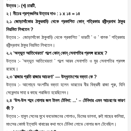
উত্তর :- (খ) চারটি,
২। নীচের প্রশ্নগুলির উত্তর দাও : ১ x ১৪ = ১৪
২.১ জোড়াসাঁকোর ঠাকুরবাড়ি থেকে প্রকাশিত কোন্ পত্রিকায় রবীন্দ্রনাথ ঠাকুর
নিয়মিত লিখতেন ?
উত্তর :- জোড়াসাঁকো ঠাকুবাড়ি থেকে প্রকাশিত ' ভারতী ' ও ' বালক ' পত্রিকায়
রবীন্দ্রনাথ ঠাকুর নিয়মিত লিখতেন।
২.২ ‘অদ্ভুত আতিথেয়তা' গল্পে কোন্ কোন্ সেনাপতির প্রসঙ্গ রয়েছে ?
উত্তর :- 'অদ্ভুত আতিথেয়তা ' গল্পে আরব সেনাপতি ও মুর সেনাপতির প্রসঙ্গ
রয়েছে।
২.৩ ‘রাজার প্রতি রাজার আচরণ!' — উদ্ধৃতাংশের বক্তা কে ?
উত্তর :- আলোচ্য অংশটির বক্তা হলেন ভারতের বীর বিক্রমী রাজা পুরু, যিনি
সেকেন্দার সাহা র কাছে পরাজিত হয়েছিলেন।
২.৪ ‘উস-উস শব্দে নোলার জল টানল টেনিদা: ...' – টেনিদার এমন আচরণের কারণ
কী ?
উত্তর :- হাবুল সেনের মুখে বনভোজনের পোলাও, ডিমের ডালনা, রুই মাছের কালিয়া,
মাংসের কোর্মা ইত্যাদি খাবারের কথা শুনে টেনিদা লোভে নোলার জল টেনেছিল।