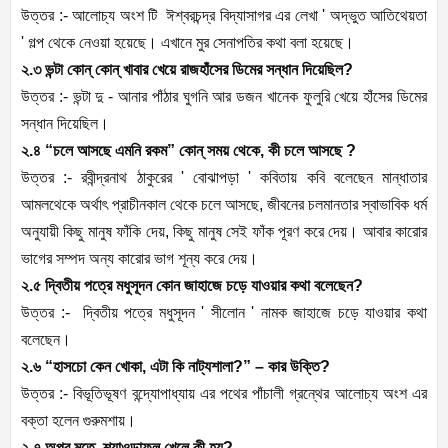
উত্তর :- আলোচ্য অংশ টি ঈশ্বরচন্দ্র বিদ্যাসাগর এর লেখা ' অদ্ভুত আতিথেয়তা
' গল্প থেকে নেওয়া হয়েছে। এখানে মুর সেনাপতির কথা বলা হয়েছে।
২.৩ ভন্টা কোন্ কোন্ খাবার খেয়ে রাজহাঁসের ডিমের সন্ধান দিয়েছিল?
উত্তর :- ভন্টা দু - আনার পাঁঠার ঘুগনি আর ডজন খানেক ফুলুরি খেয়ে হাঁসের ডিমের
সন্ধান দিয়েছিল।
২.৪ “চলে আসছে এমনি রকম” কোন্ সময় থেকে, কী চলে আসছে ?
উত্তর :- রবীন্দ্রনাথ ঠাকুরের ' বোঝাপড়া ' কবিতায় কবি বলেছেন মান্ধাতার
আমলথেকে অর্থাৎ প্রাচীনকাল থেকে চলে আসছে, জীবনের চলমানতার স্বাভাবিক ধর্ম
অনুযায়ী কিছু মানুষ ফাঁকি দেয়, কিছু মানুষ সেই ফাঁক পূরণ করে দেয়। আবার কারোর
ভাগের সম্পদ অন্য কারোর ভাগ শূন্য করে দেয়।
২.৫ দ্বিতীয় পত্রে মধুসূদন কোন জাহাজে চড়ে যাওয়ার কথা বলেছেন?
উত্তর :- দ্বিতীয় পত্রে মধুসূদন ' সীলোন ' নামক জাহাজে চড়ে যাওয়ার কথা
বলেছেন।
২.৬ “হাসচো কেন খোকা, এটা কি নাট্যশালা?” – কার উক্তি?
উত্তর :- বিভূতিভূষণ বন্দ্যোপাধ্যায় এর পথের পাঁচালী গ্রন্থের আলোচ্য অংশ এর
বক্তা হলেন গুরুমশায়।
২.৭ অপুর মতে, শ্যাওড়াফল খেলে কী হয়?