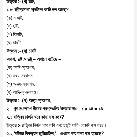
উত্তর :- (খ) দুটি,
১.৮ ‘রবীন্দ্রনাথ’ শব্দটিতে ক'টি দল আছে? –
(ক) একটি,
(খ) দুটি,
(গ) তিনটি,
(ঘ) চারটি
উত্তর :- (ঘ) চারটি
অথবা, দুষ্ট > দুষ্টু – এখানে ঘটেছে –
(ক) আদি-স্বরাগম,
(খ) মধ্য-স্বরাগম,
(গ) অন্ত্য-স্বরাগম,
(ঘ) আদি-ব্যঞ্জনাগম।
উত্তর :- (গ) অন্ত্য-স্বরাগম,
২। খুব সংক্ষেপে নীচের প্রশ্নগুলির উত্তর দাও : ১ x ১৪ = ১৪
২.১ রাত্রির নির্জন ঘরে কারা বাস করে?
উত্তর :- রাত্রির নির্জন ঘরে কবি এবং চড়ুই পাখি একাকী বাস করে।
২.২ ‘তাঁহার দিকভ্রম জন্মিয়াছিল,' - এখানে কার কথা বলা হয়েছে?