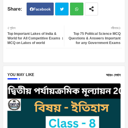
Facebook
Twit
Wh
পূর্বতন
নবীনতর
Top Important Lakes of India &
Top 75 Political Science MCQ
ter
atsa
World for All Competitive Exams ।
Questions & Answers Important
MCQ on Lakes of world
for any Government Exams
pp
YOU MAY LIKE
আরও দেখান