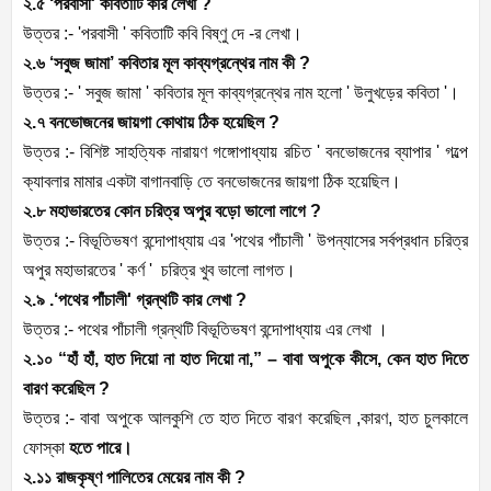
২.৫ ‘পরবাসী' কবিতাটি কার লেখা ?
উত্তর :- 'পরবাসী ' কবিতাটি কবি বিষ্ণু দে -র লেখা।
২.৬ ‘সবুজ জামা’ কবিতার মূল কাব্যগ্রন্থের নাম কী ?
উত্তর :- ' সবুজ জামা ' কবিতার মূল কাব্যগ্রন্থের নাম হলো ' উলুখড়ের কবিতা '।
২.৭ বনভোজনের জায়গা কোথায় ঠিক হয়েছিল ?
উত্তর :- বিশিষ্ট সাহত্যিক নারায়ণ গঙ্গোপাধ্যায় রচিত ' বনভোজনের ব্যাপার ' গল্পে
ক্যাবলার মামার একটা বাগানবাড়ি তে বনভোজনের জায়গা ঠিক হয়েছিল।
২.৮ মহাভারতের কোন চরিত্র অপুর বড়ো ভালো লাগে ?
উত্তর :- বিভূতিভষণ বন্দোপাধ্যায় এর 'পথের পাঁচালী ' উপন্যাসের সর্বপ্রধান চরিত্র
অপুর মহাভারতের ' কর্ণ ' চরিত্র খুব ভালো লাগত।
২.৯ .‘পথের পাঁচালী' গ্রন্থটি কার লেখা ?
উত্তর :- পথের পাঁচালী গ্রন্থটি বিভূতিভষণ বন্দোপাধ্যায় এর লেখা ।
২.১০ “হাঁ হাঁ, হাত দিয়ো না হাত দিয়ো না,” – বাবা অপুকে কীসে, কেন হাত দিতে
বারণ করেছিল ?
উত্তর :- বাবা অপুকে আলকুশি তে হাত দিতে বারণ করেছিল ,কারণ, হাত চুলকালে
ফোস্কা
হতে পারে।
২.১১ রাজকৃষ্ণ পালিতের মেয়ের নাম কী ?