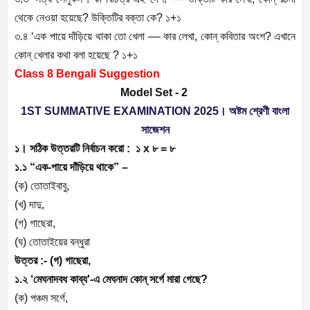
থেকে নেওয়া হয়েছে? উক্তিটির বক্তা কে? ১+১
৩.৪ ‘এক পায়ে দাঁড়িয়ে থাকা তো খেলা –– কার লেখা, কোন্ কবিতার অংশ? এখানে
কোন্ খেলার কথা বলা হয়েছে ? ১+১
Class 8 Bengali Suggestion
Model Set - 2
1ST SUMMATIVE EXAMINATION 2025। অষ্টম শ্রেণী বাংলা
সাজেশন
১। সঠিক উত্তরটি নির্বাচন করো : ১ x ৮ = ৮
১.১ “এক-পায়ে দাঁড়িয়ে থাকে” –
(ক) তোতাইবাবু,
(খ) দাদু,
(গ) গাছেরা,
(ঘ) তোতাইয়ের বন্ধুরা
উত্তর :- (গ) গাছেরা,
১.২ ‘মেঘনাদবধ কাব্য'-এ মেঘনাদ কোন্ সর্গে মারা গেছে?
(ক) পঞ্চম সর্গে,