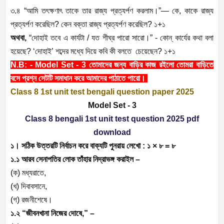
৩.৪ “আমি তৎক্ষণাৎ তাকে তার রাজ্য প্রত্যর্পণ করলাম।”— কে, কাকে রাজ্য
প্রত্যর্পণ করেছিল? কেন বক্তা রাজ্য প্রত্যর্পণ করেছিল? ১+১
অথবা,
“দোহাই তবে এ কার্যটা / যত শীঘ্র পারো সারো।” - কোন্ কার্যের কথা বলা
হয়েছে? ‘দোহাই’ শব্দের মধ্যে দিয়ে কবি কী বলতে চেয়েছেন? ১+১
N.B: - Model Set - 3
তোমাদের জন্য বাড়ির কাজ রইলো তোমরা বাড়িতে
বসে প্রশ্ন সেটটি সমাধান করে আমাদের পাঠাতে পারো।
Class 8 1st unit test bengali question paper 2025
Model Set - 3
Class 8 bengali 1st unit test question 2025 pdf
download
১। সঠিক উত্তরটি নির্বাচন করে বাক্যটি পুনরায় লেখো : ১ × ৮ = ৮
১.১ আরব সেনাপতির লোক তাঁহার নিদ্রাভঙ্গ করাইল –
(ক) মধ্যরাতে,
(খ) দিবাবসানে,
(গ) রজনীশেষে।
১.২ “জীবনখানা নিজের দোষে,” –