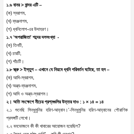
১.৬ বানর > বান্দর এটি –
(ক) স্বরাগম,
(খ) ব্যঞ্জনাগম,
(গ) ধ্বনিলোপ-এর উদাহরণ।
১.৭ ‘অপরাজিতা' শব্দের দলসংখ্যা -
(ক) তিনটি,
(খ) চারটি,
(গ) পাঁচটি।
১.৮ স্ক্রু > ইস্তুপ – এখানে যে নিয়মে ধ্বনি পরিবর্তন ঘটেছে, তা হল –
(ক) আদি-স্বরাগম,
(খ) অন্ত্য-ব্যঞ্জনাগম,
(গ) আদি ও অন্ত্য-স্বরাগম।
২। অতি সংক্ষেপে নীচের প্রশ্নগুলির উত্তর দাও : ১ × ১৪ = ১৪
২.১ শুনেছি সিন্ধুমুনির হরিণ-আহ্বান।’-সিন্ধুমুনির হরিণ-আহ্বানের পৌরাণিক
প্রসঙ্গটি লেখো।
২.২ বনভোজনে কী কী খাবারের আয়োজন হয়েছিল?