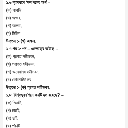
১.৬ ব্যাকরণে ‘দল’শব্দের অর্থ –
(ক) পাপড়ি,
(খ) অক্ষর,
(গ) জনতা,
(ঘ) মিছিল
উত্তর :- (খ) অক্ষর,
১.৭ পদ্ম > পদ – এক্ষেত্রে ঘটেছে -
(ক) প্রগত সমীভবন,
(খ) পরাগত সমীভবন,
(গ) অন্যোন্য সমীভবন,
(ঘ) কোনোটিই নয়
উত্তর :- (ক) প্রগত সমীভবন,
১.৮ ‘বিশ্বভুবন’শব্দে কয়টি দল রয়েছে? –
(ক) তিনটি,
(খ) চারটি,
(গ) দুটি,
(ঘ) পাঁচটি