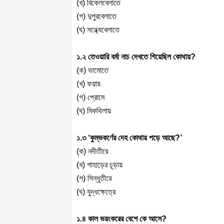
(
খ) বিকেলবেলাতে
(
গ) দুপুরবেলাতে
(
ঘ) সন্ধ্যেবেলাতে
১.২ তেওয়ারি বর্মা নাচ দেখতে গিয়েছিল কোথায়
?
(
ক) ভামোতে
(
খ) ফয়ায়
(
গ) প্রোমে
(
ঘ) মিকথিলায়
১.৩ ‘কুম্ভকর্ণের দেহ কোথায় পড়ে আছে
?’
(
ক) নদীতীরে
(
খ) পাহাড়ের চূড়ায়
(
গ) সিন্ধুতীরে
(
ঘ) যুদ্ধক্ষেত্রে
১.৪ কাল ভয়ংকরের বেশে কে আসে
?