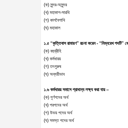
(
ক) সুন্দর-অসুন্দর
(
খ) মহাকাশ-সারথি
(
গ) কালবৈশাখি
(
ঘ) মহাকাল
১.৫ “কৃত্তিবাস রামায়ণ” রচনা করেন - “নিম্নরেখ পদটি” 
(
ক) বহুব্রীহি
(
খ) কর্মধারয়
(
গ) তৎপুরুষ
(
ঘ) অব্যয়ীভাব
১.৬ কর্মধারয় সমাসে প্রাধান্য লক্ষ্য করা যায় –
(
ক) পূর্ণপদের অর্থ
(
খ) পরপদের অর্থ
(
গ) উভয় পদের অর্থ
(
ঘ) সমস্ত পদের অর্থ