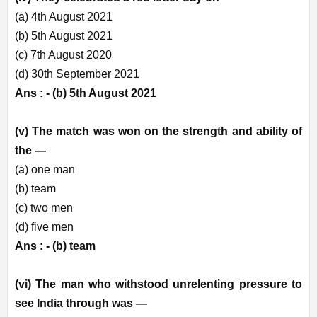
(a) 4th August 2021
(b) 5th August 2021
(c) 7th August 2020
(d) 30th September 2021
Ans : -
(b) 5th August 2021
(v) The match was won on the strength and ability of
the —
(a) one man
(b) team
(c) two men
(d) five men
Ans : -
(b) team
(vi) The man who withstood unrelenting pressure to
see India through was —