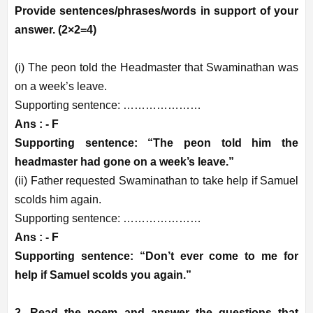
Provide sentences/phrases/words in support of your
answer. (2×2=4)
(i) The peon told the Headmaster that Swaminathan was
on a week’s leave.
Supporting sentence: …………………
Ans : - F
Supporting sentence: “The peon told him the
headmaster had gone on a week’s leave.”
(ii) Father requested Swaminathan to take help if Samuel
scolds him again.
Supporting sentence: …………………
Ans : - F
Supporting sentence: “Don’t ever come to me for
help if Samuel scolds you again.”
2. Read the poem and answer the questions that