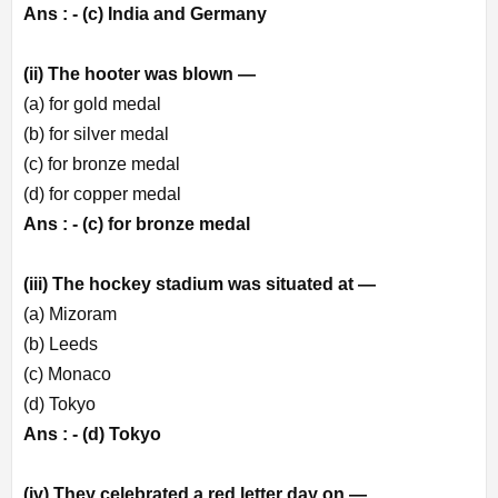
Ans : -
(c) India and Germany
(ii) The hooter was blown —
(a) for gold medal
(b) for silver medal
(c) for bronze medal
(d) for copper medal
Ans : -
(c) for bronze medal
(iii) The hockey stadium was situated at —
(a) Mizoram
(b) Leeds
(c) Monaco
(d) Tokyo
Ans : -
(d) Tokyo
(iv) They celebrated a red letter day on —