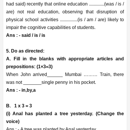
had said) recently that online education .............(was / is /
are) not real education, observing that disruption of
physical school activities ...............(is / am / are) likely to
impair the cognitive capabilities of students.
Ans : -
said / is / is
5. Do as directed:
A. Fill in the blanks with appropriate articles and
prepositions: (1×3=3)
When John arrived______ Mumbai ……… Train, there
was not _______single penny in his pocket.
Ans : - in,by,a
B. 1 x 3 = 3
(i) Anal has planted a tree yesterday. (Change the
voice)
Ans : -
A tree was planted by Anal yesterday.