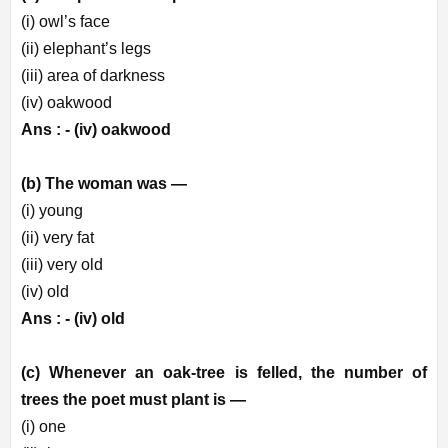
(i) owl’s face
(ii) elephant’s legs
(iii) area of darkness
(iv) oakwood
Ans : -
(iv) oakwood
(b) The woman was —
(i) young
(ii) very fat
(iii) very old
(iv) old
Ans : -
(iv) old
(c) Whenever an oak-tree is felled, the number of
trees the poet must plant is —
(i) one