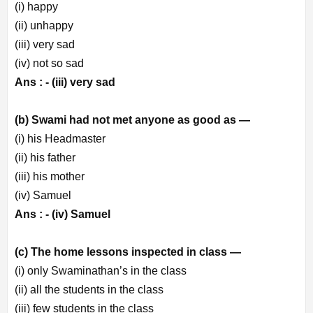
(i) happy
(ii) unhappy
(iii) very sad
(iv) not so sad
Ans : -
(iii) very sad
(b) Swami had not met anyone as good as —
(i) his Headmaster
(ii) his father
(iii) his mother
(iv) Samuel
Ans : -
(iv) Samuel
(c) The home lessons inspected in class —
(i) only Swaminathan’s in the class
(ii) all the students in the class
(iii) few students in the class