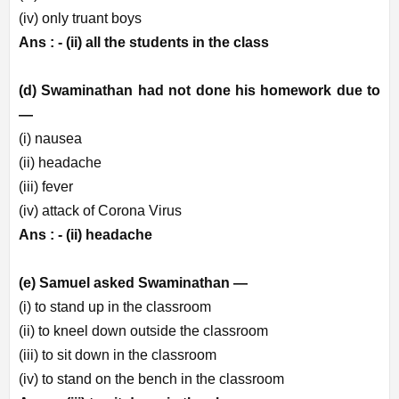
(iv) only truant boys
Ans : -
(ii) all the students in the class
(d) Swaminathan had not done his homework due to
—
(i) nausea
(ii) headache
(iii) fever
(iv) attack of Corona Virus
Ans : -
(ii) headache
(e) Samuel asked Swaminathan —
(i) to stand up in the classroom
(ii) to kneel down outside the classroom
(iii) to sit down in the classroom
(iv) to stand on the bench in the classroom