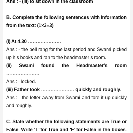
Ans : -
(iii) to sit down in the classroom
B. Complete the following sentences with information
from the text: (1×3=3)
(i) At 4.30 …………………
Ans : -
the bell rang for the last period and Swami picked
up his books and ran to the headmaster’s room.
(ii) Swami found the Headmaster’s room
…………………
Ans : -
locked.
(iii) Father took ………………… quickly and roughly.
Ans : -
the letter away from Swami and tore it up quickly
and roughly.
C. State whether the following statements are True or
False. Write ‘T’ for True and ‘F’ for False in the boxes.