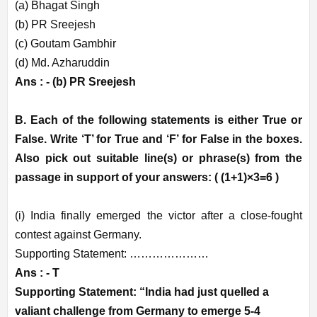
(a) Bhagat Singh
(b) PR Sreejesh
(c) Goutam Gambhir
(d) Md. Azharuddin
Ans : -
(b) PR Sreejesh
B. Each of the following statements is either True or
False. Write ‘T’ for True and ‘F’ for False in the boxes.
Also pick out suitable line(s) or phrase(s) from the
passage in support of your answers: ( (1+1)×3=6 )
(i) India finally emerged the victor after a close-fought
contest against Germany.
Supporting Statement: …………………
Ans : - T
Supporting Statement: “India had just quelled a
valiant challenge from Germany to emerge 5-4