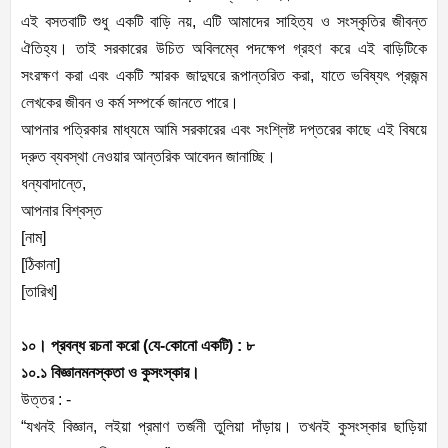
এই বসতবাটি শুধু একটি বাড়ি নয়, এটি আমাদের সাহিত্য ও সংস্কৃতির জীবন্ত
ঐতিহ্য। তাই সরকারের উচিত অবিলম্বে পদক্ষেপ গ্রহণ করে এই বাড়িটিকে
সংরক্ষণ করা এবং একটি স্মারক জাদুঘরে রূপান্তরিত করা, যাতে ভবিষ্যৎ প্রজন্ম
লেখকের জীবন ও কর্ম সম্পর্কে জানতে পারে।
আপনার পত্রিকার মাধ্যমে আমি সরকারের এবং সংশ্লিষ্ট দপ্তরের কাছে এই বিষয়ে
দ্রুত ব্যবস্থা নেওয়ার আন্তরিক আবেদন জানাচ্ছি।
ধন্যবাদান্তে,
আপনার বিশ্বস্ত
[নাম]
[ঠিকানা]
[তারিখ]
১০। প্রবন্ধ রচনা করো (যে-কোনো একটি) : ৮
১০.১ বিজ্ঞানমনস্কতা ও কুসংস্কার।
উত্তর : -
“যখনই বিজ্ঞান, লইয়া প্রমাণ তর্জনী তুলিয়া দাঁড়ায়। তখনই কুসংস্কার ছাড়িয়া