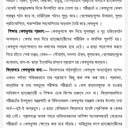
বিষয়টি। ড্রিল, ফুটবল, ক্রিকেট, হাডুডু, যোগব্যায়াম প্রভৃতির মাধ্যমে ছাত্রাবস্থা
থেকেই স্বাস্থ্যরক্ষার দিকে উৎসাহিত করে তোলা হয়। শরীরচর্চা ও খেলাধুলো কেবল
স্বাস্থ্য গঠন করে না, চারিত্রিক গঠনও সুদৃঢ় করে। খেলোয়াড়সুলভ উদারতা, সুস্থ
প্রতিযোগিতা, পারস্পরিক সহযোগিতার অভ্যাস তৈরি করে খেলাধুলা ।
শিক্ষায় খেলাধুলার প্রভাব:—
খেলাধুলাকে বাদ দিয়ে সুস্বাস্থ্য ও দৃঢ় চরিত্রগঠন
অসম্ভব। খেলার মধ্য দিয়ে ছাত্রছাত্রীদের শারীরিক ও মানসিক স্ফূর্তি হয়।
খেলাধুলা পড়াশোনাতে মন বসানোয় সহায়ক হয়ে ওঠে। এ ছাড়া পড়াশোনা করতে
গিয়ে বইতে শেখা তত্ত্ব, যেমন— সৌহার্দ্য, দলগত ঐক্য, মূল্যবোধ, খেলোয়াড়সূচক
মনোভাব, হাল-না- ছাড়া ইত্যাদির বাস্তব প্রয়োগ হয় খেলাধুলার মাধ্যমে।
বিদ্যালয়ে খেলাধুলার বাধা:—
বিদ্যালয়ের পাঠ্যসূচিতে খেলাধুলা অন্তর্ভুক্ত হলেও
এখনও পর্যন্ত সক্রিয়ভাবে তার প্রয়োগে কিছু বাধা লক্ষ করা যায়। প্রথমত,
মাধ্যমিক বা তার সমতুল্য পরীক্ষায় শরীরচর্চা ও খেলা বাধ্যতামূলক না হওয়ায়
অধিকাংশ ছাত্রছাত্রী ও শিক্ষক একে বিশেষ গুরুত্ব দেন না। বিদ্যালয়গুলিতে
শরীরচর্চার উপযুক্ত যন্ত্রপাতি বা বিভিন্নরকম খেলাধুলার সরঞ্জাম কেনার উৎসাহ তথা
অর্থ—দুই-ই অপ্রতুল। এ ছাড়া বেশিরভাগ বিদ্যালয়ে যথেষ্ট শ্রেণিকক্ষ বা খেলার
মাঠ নেই। গ্রামগঞ্জে অথবা শহরে অভিভাবকদের অশিক্ষা অনেকসময়েই মেয়েদের
শরীরচর্চা ও খেলাধুলার ক্ষেত্রে বাধা হয়ে দাঁড়ায়। দারিদ্র্যের ফলে ছাত্রছাত্রীদের