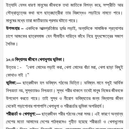
ইত্যাদি যেসব ধারণা মানুষের জীবনকে তথা জাতিকে বিপন্ন করে, সম্প্রীতি আর
সৌভ্রাতৃত্বের কথা বলে ছাত্রছাত্রীরা তার বিরুদ্ধেও লড়াইয়ে নামতে পারে।
মানুষের মধ্যে তারা জাতীয়তার প্রসার ঘটাতে পারে।
উপসংহার –
একদিকে আত্মপ্রতিষ্ঠার দুর্মর লড়াই, অন্যদিকে সামাজিক প্রত্যাশার
চাপে আজকের ছাত্রসমাজ যেন সীমাহীন দায়িত্ব কাঁধে নিয়ে যুদ্ধক্ষেত্রের সজাগ
সৈনিক।
১০.৩ বিদ্যালয় জীবনে খেলাধুলার ভূমিকা।
উত্তর : - ”খেলা মোদের লড়াই করা, খেলা মোদের বাঁচা মরা, খেলা ছাড়া কিছুই
কোথাও নাই ।”
ভূমিকা:—
ছাত্রজীবন হল ভবিষ্যৎ গঠনের ভিত্তি। ভবিষ্যৎ মানে শুধুই আর্থিক
নিশ্চয়তা নয়, সুস্থতারও নিশ্চয়তা। সুস্থ শরীর থাকলে তবেই মানুষ নিজের জীবনকে
উপভোগ করতে পারে। তাই সুস্থ ও নীরোগ ভবিষ্যতের জন্য বিদ্যালয় জীবন
থেকেই পড়াশোনার পাশাপাশি খেলাধুলা ও শরীরচর্চার ভূমিকা অপরিহার্য।
শরীরচর্চা ও খেলাধুলা:—
ছাত্রজীবন শরীর গঠনের সেরা সময়। এই কারণে অন্যান্য
দেশের মতো আমাদের দেশের পাঠক্রমেও গৃহীত হয়েছে শরীরচর্চা ও খেলাধুলোর