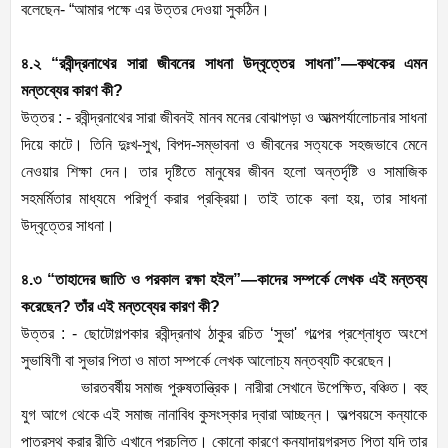
বলেছেন- “আমার পক্ষে এর উত্তর দেওয়া সুকঠিন।
৪.২ “রবীন্দ্রনাথের সারা জীবনের সাধনা উদ্‌বৃত্তের সাধনা”—কথকের এমন
মন্তব্যের কারণ কী?
উত্তর : - রবীন্দ্রনাথের সারা জীবনই মানব মনের বোঝাপড়া ও আত্মপর্যালোচনার সাধনা
দিয়ে কাটে। তিনি দুঃখ-সুখ, বিপদ-সম্ভাবনা ও জীবনের সত্যকে সহজভাবে মেনে
নেওয়ার শিক্ষা দেন। তার দৃষ্টিতে মানুষের জীবন হলো অন্তর্দৃষ্টি ও সামাজিক
সহমর্মিতার মাধ্যমে পরিপূর্ণ করার প্রক্রিয়া। তাই তাকে বলা হয়, তার সাধনা
উদ্‌বৃত্তের সাধনা।
৪.৩ “তাহাদের জাতি ও পরকাল রক্ষা হইল”—কাদের সম্পর্কে লেখক এই মন্তব্য
করেছেন? তাঁর এই মন্তব্যের কারণ কী?
উত্তর : - ছােটোগল্পকার রবীন্দ্রনাথ ঠাকুর রচিত ‘সুভা' গল্পের প্রশ্নোধৃত অংশে
সুভাষিণী বা সুভার পিতা ও মাতা সম্পর্কে লেখক আলােচ্য মন্তব্যটি করেছেন।
ভারতবর্ষীয় সমাজ পুরুষতান্ত্রিক। নারীরা সেখানে উপেক্ষিত, বঞ্চিত। বহু
যুগ আগে থেকে এই সমাজ নানাবিধ কুসংস্কার দ্বারা আচ্ছন্ন। অল্পবয়সে কন্যাকে
পাত্রস্থ করার রীতি এখানে প্রচলিত। কোনাে কারণে কন্যাদায়গ্রস্ত পিতা যদি তার