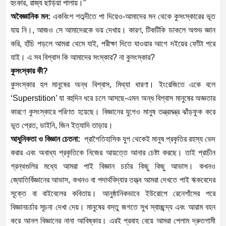
হুংকার, রাজ্য ছাড়িয়া পালায়।”
অবৈজ্ঞানিক মন:
একবিংশ শতব্দীতে পা দিয়েও-আমাদের মন থেকে কুসংস্কারের ভূত
যায় নি।, আজও সে আমাদেরকে ভয় দেখায়। কারণ, টিকটিকি ডাকলে অশুভ জ্ঞান
করি, হাঁচি পড়লে আমরা থেমে যাই, পরীক্ষা দিতে যাওয়ার আগে দইয়ের ফোঁটা পরে
যাই। এ সব বিশ্বাস কি আমাদের সংস্কার? না কুসংস্কার?
কুসংস্কার কী?
কুসংস্কার হল মানুষের অন্ধ বিশ্বাস, মিথ্যা ধারণা। ইংরেজিতে একে বলে
‘Superstition’ যা বহুদিন ধরে চলে আসছে-এমন অন্ধ বিশ্বাস মানুষের অজ্ঞতার
কারণে কুসংস্কারে পরিণত হয়েছে। বিজ্ঞানের যুগেও মানুষ তন্ত্রমন্ত্র ঝাঁড়ফুক করে
ভূত প্রেত, ডাইনি, জিন ইত্যাদি তাড়ায়।
আধুনিকতা ও বিজ্ঞান চেতনা:
প্রাগৈতিহাসিক যুগ থেকেই মানুষ প্রকৃতির রহস্য ভেদ
করার এবং অবাধ্য প্রকৃতিকে নিজের আয়ত্তে আনার চেষ্টা করছে। তাই প্রাচীন
গ্রন্থগুলির মধ্যে আমরা পাই বিজ্ঞান চর্চার কিছু কিছু আভাস। কখনও
জ্যোতির্বিজ্ঞানের আভাস, কখনও বা পদার্থবিদ্যার তত্ত্ব আমরা দেখতে পাই ঋকবেদের
সূক্তে বা বাইবেলের কবিতায়। আনুষ্ঠানিকভাবে ইউরোপে রেনেশাঁসের পরে
বিজ্ঞানচর্চার সূচনা দেখা দেয়। মানুষের বস্তু জগতে সুখ স্বাচ্ছন্দ্য এবং আরাম বহন
করে আনল বিজ্ঞানের নানা আবিষ্কার। এরই প্রবাহ বেয়ে আমরা পেলাম দ্রুতগামী