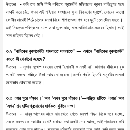
উত্তর : - কবি তার মাসি পিসি কবিতায় শ্রমজীবী মহিলাদের প্রবল দারিদ্র্যের সঙ্গে
লড়াই করে বেঁচে থাকা এই মহিলারা সংসারের ক্ষুধা নিবারণের স্বার্থে, ভোরের আলো
ফোটার সাথেই পিঠে চালের বস্তা নিয়ে শিশিরভেজা পথ ধরে ছুটে চলে ট্রেন ধরতে।
এই নিরন্তর পরিশ্রমের চাপে তারা ভুলে যায়, সাল-তারিখ-মাস-সময়ের হিসাব। তাই
সাল মাহিনার হিসেব নেই ।
৩.২ "বাদিকের বুকপকেটটা সামলাতে সামলাতে" — এখানে "বাদিকের বুকপকেট"
বলতে কী বোঝানো হয়েছে?
উত্তর : - সুভাষ মুখোপাধ্যায়ের লেখা "লোকটা জানলই না" কবিতায় বাঁদিকের বুক
পকেট’ বলতে গচ্ছিত টাকা বোঝানো হয়েছে।অর্থের প্রতি হিসেবি মানুষটির লালসা
মনোভাব বোঝানো হয়েছে।
৩.৩ এবার ঘুরে দাঁড়াও।’ আর ‘এখন ঘুরে দাঁড়াও।'—পঙ্ক্তি দুটিতে ‘এবার’ আর
‘এখন' শব্দ দুটির প্রয়োগের সার্থকতা বুঝিয়ে দাও।
উত্তর : - মানুষ ভাগ্যের হাতে মার খেতে খেতে ক্রমশ পিছন দিকে সরে যাচ্ছে,
সরতে সরতে সে কোথায় যাবে? যাবারও তো একটা শেষ আছে, তাই প্রথমবার কবি
বলেছেন এবার ঘুরে দাঁড়াও। মানুষকে পরিবর্তন আনতেই হবে, তাই দেরি করার সময়