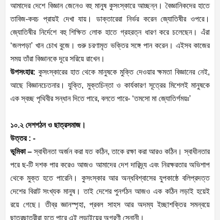
আমাদের দেশে বিজ্ঞান জেনেও বহু মানুষ কুসংস্কারে আচ্ছন্ন। বৈজ্ঞানিকদের হাতে
তাবিজ-কবচ প্রায়ই দেখা যায়। ডাক্তারেরা নির্ভর করেন জ্যোতিষীর ওপরে।
জ্যোতিষীর নির্দেশে বহু শিক্ষিত লোক হাতে গ্রহরত্ন ধারণ করে চলেছেন। এঁরা
‘জলপড়া’ খান চোখ বুজে। গুরু চরণামৃত ভক্তির সঙ্গে পান করেন। এইসব কাজের
সময় তাঁরা বিজ্ঞানকে দূরে সরিয়ে রাখেন।
উপসংহার:
কুসংস্কারের হাত থেকে মানুষকে মুক্তি দেওয়ার ক্ষমতা বিজ্ঞানের নেই,
আছে বিজ্ঞানচেতনার। যুক্তি, মুক্তচিন্তা ও কার্যকারণ সূত্রের মিশেলই মানুষকে
এক স্বচ্ছ পৃথিবীর সন্ধান দিতে পারে, বলতে পারে- ‘তমসো মা জ্যোতির্গময়ঃ’
১০.২ দেশগঠন ও ছাত্রসমাজ।
উত্তর : -
ভূমিকা –
স্বাধীনতা অর্জন করা যত কঠিন, তাকে রক্ষা করা আরও কঠিন। স্বাধীনতার
পরে ছ-টি দশক পার করেও আজও আমাদের দেশ দারিদ্র্য এবং নিরক্ষরতার অভিশাপ
থেকে মুক্ত হতে পারেনি। কুসংস্কার আর অন্ধবিশ্বাসের যুপকাষ্ঠে বলিপ্রদত্ত
দেশের বিরাট সংখ্যক মানুষ। তাই দেশের পুনর্গঠন আজও এক কঠিন লড়াই হয়েই
রয়ে গেছে। তীব্র জ্ঞানস্পৃহা, প্রবল সাহস আর অদম্য ইচ্ছাশক্তির সমন্বয়ে
ছাত্রছাত্রীরা হতে পারে এই লড়াইয়ের অগ্রণী সেনানী।