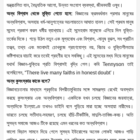
যন্ত্রচালিত যান, বৈদ্যুতিক আলো, উন্নত সংযোগ ব্যবস্থা, জীবনদায়ী ওষুধ।
অন্ধ বিশ্বাস থেকে মুক্তি পেতে হলে:
বিজ্ঞানের ক্রমবর্ধমান প্রসার মানুষের
অন্ধবিশ্বাস, অসহায় ধর্ম-আনুগত্যের অচলায়তনে আঘাত হানল। সেই প্রথম মানুষ
সন্দেহ প্রকাশ করল ধর্মীয় ব্যাখ্যায়। এই সন্দেহবাদ মানুষকে এগিয়ে দিল যুক্তি-
তর্কের দিকে। গড়ে উঠল নতুন এক মূল্যবোধ এবং বিশ্বাস, -মানুষ বুঝল, সব প্রাচীন
তত্ত্ব, তথ্য এবং মতবাদই চোখবুজে গ্রহণযোগ্য নয়, বিচার ও যুক্তিশীলতার
কষ্টিপাথরে যাচাই করে তবেই গ্রহণীয় হবে সবকিছু। এই সন্দেহের মধ্য দিয়ে মানুষের
যথার্থ বিজ্ঞান-যুক্তির প্রতি বিশ্বাসই বৃদ্ধি পেল। কবি Tennyson তাই
বলেছিলেন, “There live many faiths in honest doubt’।
অন্ধ কুসংস্কার কাকে বলে?
বিজ্ঞানচেতনার মাধ্যমে প্রকৃতির বিপরীতমুখিতার সঙ্গে সামঞ্জস্য রেখেই অবস্থান
করছে কুসংস্কার এবং অন্ধবিশ্বাস। একদিকে যখন চলছে বিজ্ঞানের জয়যাত্রা,
অন্যদিকে ইংল্যাণ্ডে তখনও ডাইনি বলে পুড়িয়ে মারা হচ্ছে অসহায়া নারীদের।
ভারতে চলছে সতীদাহ-সহমরণ, চলছে হাঁচি-টিকটিকি, মাদুলি-তাবিজ-কবচ। অতি
সুসভ্য সমাজে আজও টিকে রয়েছে এমন ধরনের কত অন্ধবিশ্বাস।
কালো বিড়াল সামনে দিয়ে গেলে সুসভ্য ইউরোপের অনেক লোকই আজও গাড়ি