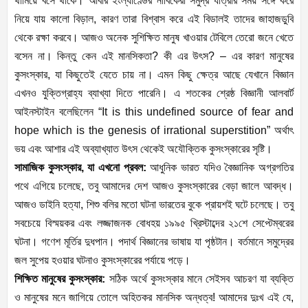
থামিয়ে বসে থাকে। আবার ইংল্যাণ্ডের নাবিকেরা সমুদ্র যাত্রার সময় সঙ্গে করে
নিয়ে যায় কালো বিড়াল, কারণ তারা বিশ্বাস করে এই বিডালই তাদের জাহাজডুবি
থেকে রক্ষা করবে। আজও অনেক সুশিক্ষিত মানুষ খাওয়ার টেবিলে তেরো জনে খেতে
বসেন না। কিন্তু কেন এই মানসিকতা? কী এর উৎস? – এর কারণ মানুষের
কুসংস্কার, যা কিছুতেই যেতে চায় না। এমন কিছু ক্ষেত্র আছে যেখানে বিজ্ঞান
এখনও যুক্তিগ্রাহ্য ব্যাখ্যা দিতে পারেনি। এ শতকের শ্রেষ্ঠ বিজ্ঞানী আলবার্ট
আইনস্টাইন বলেছিলেন “It is this undefined source of fear and
hope which is the genesis of irrational superstition” অর্থাৎ
ভয় এবং আশার এই অব্যাখ্যাত উৎস থেকেই অযৌক্তিক কুসংস্কারের সৃষ্টি।
সামাজিক কুসংস্কার, যা এখনো প্রবল:
আধুনিক ভারত যদিও বৈজ্ঞানিক অগ্রগতির
পথে এগিয়ে চলেছে, তবু আমাদের দেশ আজও কুসংস্কারের বেড়া জালে আবদ্ধ।
আজও ডাইনি হত্যা, শিশু বলির মতো ঘটনা ভারতের বুকে প্রায়শই ঘটে চলেছে। তবু
সবচেয়ে বিস্ময়কর এবং লজ্জাজনক বোধহয় ১৯৯৫ খ্রিস্টাব্দের ২১শে সেপ্টেম্বরের
ঘটনা। গণেশ মূর্তির দুধপান। পদার্থ বিজ্ঞানের ভাষায় যা পৃষ্ঠটান। বর্তমানে সমুদ্রের
জল সুপেয় হওয়ার ঘটনাও কুসংস্কারের পর্যায়ে পড়ে।
শিক্ষিত মানুষের কুসংস্কার:
সঠিক অর্থে কুসংস্কার মানে সেইসব আচরণ যা ব্যক্তি
ও মানুষের মনে জাগিয়ে তোলে অহিতকর মানসিক অন্ধত্ব! আমাদের দুঃখ এই যে,