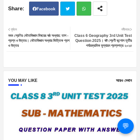
Facebook
Twit
Wh
পূর্বতন
নবীনতর
নবম শ্রেণির ভৌতবিজ্ঞান বিষয়ের ষষ্ঠ অধ্যায়: তাপ -
Class 6 Geography 3rd Unit Test
ter
atsa
প্রশ্ন ও উত্তর। ভৌতবিজ্ঞান অধ্যায় ভিত্তিক প্রশ
Question 2025। ষষ্ট শ্রেণী ভূগোল তৃতীয়
ও উত্তর
পর্যায়ক্রমিক মূল্যায়ন প্রশ্নপত্র ২০২৫
pp
YOU MAY LIKE
আরও দেখান
💬