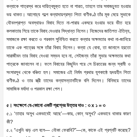
কন্যাকে পাত্রস্থ করে দায়িত্বমুক্ত হতে না পারত, তাহলে তার সমাজচ্যুত হওয়ার
ভয় থাকত। আলােচ্য গল্পে কন্যাদায়গ্রস্ত পিতা বাণীকণ্ঠ তাঁর মূক মেয়ে সুভাকে
যৌবনপ্রাপ্ত অবস্থায়ও বিবাহ দিতে না-পারায় একঘরে হওয়ার ভয়ে ভীত হয়ে
কলকাতায় গিয়ে তাকে বিবাহ দেওয়ার সিদ্ধান্ত নিলেন। নিজেদের জাতিগত ঐতিহ্য,
সমাজকে রক্ষা করতে ও পরকাল সুনিশ্চিত করতে কন্যার অক্ষমতার কথা না-জানিয়ে
তাকে এক পাত্রের সঙ্গে তাঁরা বিবাহ দিলেন। কন্যা যে বােবা, তা জানালে হয়তাে
সারাজীবন তার বিবাহ দেওয়া সম্ভব হবে না, সেইজন্য তাঁরা সুভার অক্ষমতার কথা
পাত্রকে জানালেন না। ফলে বিবাহের কিছুদিন পরে সে চিরতরের জন্য স্বামী ও
সংসারসুখ থেকে বঞ্চিত হল। সমাজের এই নির্মম প্রথার যূপকাষ্ঠে হৃদয়হীন পিতা
বাণীকণ্ঠ ও তার স্ত্রী তাদের কন্যাসন্তানটিকে বলি দিলেন। বিনিময়ে তাদের
সামাজিক মর্যাদা ও পরকাল রক্ষা পেল।
৫। সংক্ষেপে যে-কোনো একটি প্রশ্নের উত্তর দাও : ৩ x ১ = ৩
৫.১ ‘তাহার অসুখ একভাবেই আছে’—কার, কোন্ অসুখ? একভাবে থাকার কারণ
কী?
৫.২ “এখুনি ঝড় এল বলে— নৌকা ফেরাবি?”—কে, কাকে এই প্রশ্নটি করেছে?