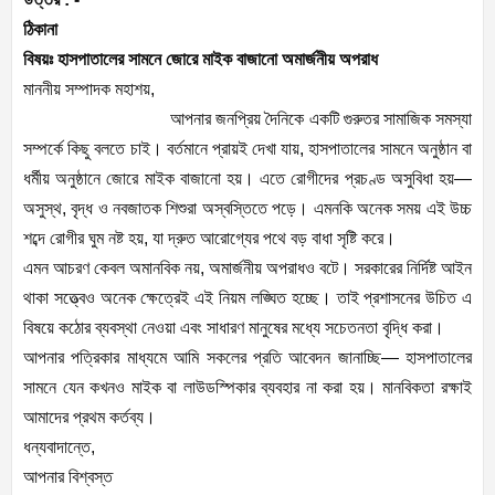
ঠিকানা
বিষয়ঃ হাসপাতালের সামনে জোরে মাইক বাজানো অমার্জনীয় অপরাধ
মাননীয় সম্পাদক মহাশয়,
আপনার জনপ্রিয় দৈনিকে একটি গুরুতর সামাজিক সমস্যা
সম্পর্কে কিছু বলতে চাই। বর্তমানে প্রায়ই দেখা যায়, হাসপাতালের সামনে অনুষ্ঠান বা
ধর্মীয় অনুষ্ঠানে জোরে মাইক বাজানো হয়। এতে রোগীদের প্রচণ্ড অসুবিধা হয়—
অসুস্থ, বৃদ্ধ ও নবজাতক শিশুরা অস্বস্তিতে পড়ে। এমনকি অনেক সময় এই উচ্চ
শব্দে রোগীর ঘুম নষ্ট হয়, যা দ্রুত আরোগ্যের পথে বড় বাধা সৃষ্টি করে।
এমন আচরণ কেবল অমানবিক নয়, অমার্জনীয় অপরাধও বটে। সরকারের নির্দিষ্ট আইন
থাকা সত্ত্বেও অনেক ক্ষেত্রেই এই নিয়ম লঙ্ঘিত হচ্ছে। তাই প্রশাসনের উচিত এ
বিষয়ে কঠোর ব্যবস্থা নেওয়া এবং সাধারণ মানুষের মধ্যে সচেতনতা বৃদ্ধি করা।
আপনার পত্রিকার মাধ্যমে আমি সকলের প্রতি আবেদন জানাচ্ছি— হাসপাতালের
সামনে যেন কখনও মাইক বা লাউডস্পিকার ব্যবহার না করা হয়। মানবিকতা রক্ষাই
আমাদের প্রথম কর্তব্য।
ধন্যবাদান্তে,
আপনার বিশ্বস্ত