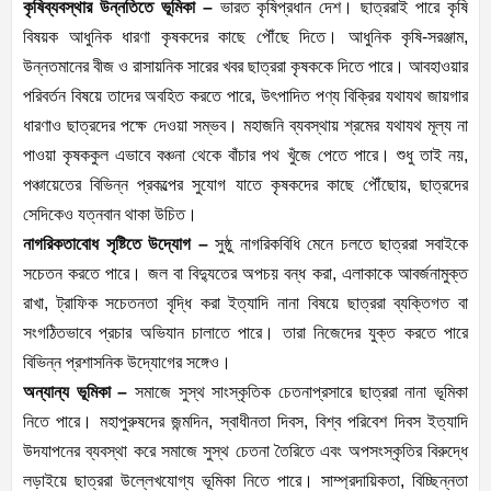
কৃষিব্যবস্থার উন্নতিতে ভূমিকা –
ভারত কৃষিপ্রধান দেশ। ছাত্ররাই পারে কৃষি
বিষয়ক আধুনিক ধারণা কৃষকদের কাছে পৌঁছে দিতে। আধুনিক কৃষি-সরঞ্জাম,
উন্নতমানের বীজ ও রাসায়নিক সারের খবর ছাত্ররা কৃষককে দিতে পারে। আবহাওয়ার
পরিবর্তন বিষয়ে তাদের অবহিত করতে পারে, উৎপাদিত পণ্য বিক্রির যথাযথ জায়গার
ধারণাও ছাত্রদের পক্ষে দেওয়া সম্ভব। মহাজনি ব্যবস্থায় শ্রমের যথাযথ মূল্য না
পাওয়া কৃষককুল এভাবে বঞ্চনা থেকে বাঁচার পথ খুঁজে পেতে পারে। শুধু তাই নয়,
পঞ্চায়েতের বিভিন্ন প্রকল্পের সুযোগ যাতে কৃষকদের কাছে পৌঁছোয়, ছাত্রদের
সেদিকেও যত্নবান থাকা উচিত।
নাগরিকতাবোধ সৃষ্টিতে উদ্যোগ –
সুষ্ঠু নাগরিকবিধি মেনে চলতে ছাত্ররা সবাইকে
সচেতন করতে পারে। জল বা বিদ্যুতের অপচয় বন্ধ করা, এলাকাকে আবর্জনামুক্ত
রাখা, ট্রাফিক সচেতনতা বৃদ্ধি করা ইত্যাদি নানা বিষয়ে ছাত্ররা ব্যক্তিগত বা
সংগঠিতভাবে প্রচার অভিযান চালাতে পারে। তারা নিজেদের যুক্ত করতে পারে
বিভিন্ন প্রশাসনিক উদ্যোগের সঙ্গেও।
অন্যান্য ভূমিকা –
সমাজে সুস্থ সাংস্কৃতিক চেতনাপ্রসারে ছাত্ররা নানা ভূমিকা
নিতে পারে। মহাপুরুষদের জন্মদিন, স্বাধীনতা দিবস, বিশ্ব পরিবেশ দিবস ইত্যাদি
উদযাপনের ব্যবস্থা করে সমাজে সুস্থ চেতনা তৈরিতে এবং অপসংস্কৃতির বিরুদ্ধে
লড়াইয়ে ছাত্ররা উল্লেখযোগ্য ভূমিকা নিতে পারে। সাম্প্রদায়িকতা, বিচ্ছিন্নতা