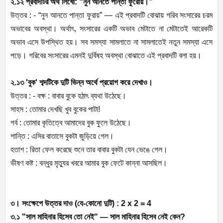
২.১২ প্রবাদটির অর্থ লিখো: “নুন আনতে পান্তা ফুরোয়।”
উত্তর : - “নুন আনতে পান্তা ফুরায়” — এই প্রবাদটি বোঝায় গরিব সংসারের চরম
অভাবের অবস্থা। অর্থাৎ, সংসারের একটি অভাব মেটাতে না মেটাতেই আরেকটি
অভাব এসে উপস্থিত হয়। সব সমস্যা সামলাতে না সামলাতেই নতুন সমস্যা এসে
পড়ে। গরিবের সংসারের এমনই দুর্বিষহ অবস্থা বোঝাতে এই প্রবাদটি বলা হয়।
২.১৩ 'বুক' শব্দটিকে দুটি ভিন্ন অর্থে প্রয়োগ করে দেখাও।
উত্তর : - বক্ষ : বাবার বুকে হঠাৎ ব্যথা উঠেছে।
সাহস : তোমার দেখছি খুব বুকের পাটা!
গর্ব : তোমার কৃতিত্বে আমাদের বুক ফুলে উঠেছে।
শান্তি : এসির বাতাসে বুকটা জুড়িয়ে গেল।
হতাশ : রিতা ফেল করেছে শুনে তার বাবার বুকটা যেন ভেঙে গেল।
ভীষণ কষ্ট : বন্ধুর মৃত্যুর খবরে আমার বুক ফেটে কান্না আসছিল।
৩। সংক্ষেপে উত্তর দাও (যে-কোনো দুটি) : 2 x 2 = 4
৩.১ "সাল মাহিনার হিসেব তো নেই" — সাল মাহিনার হিসেব নেই কেন?