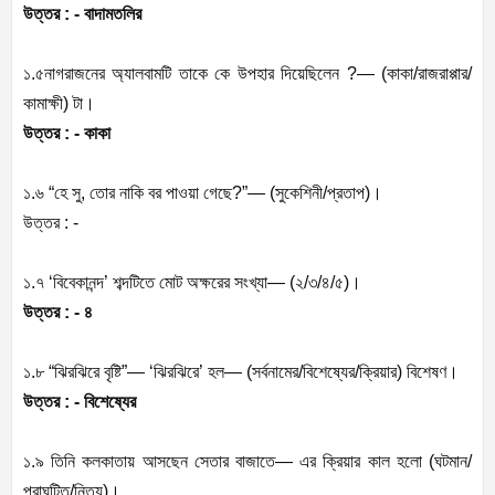
উত্তর : - বাদামতলির
১.৫নাগরাজনের অ্যালবামটি তাকে কে উপহার দিয়েছিলেন ?— (কাকা/রাজরাপ্পার/
কামাক্ষী) টা।
উত্তর : - কাকা
১.৬ “হে সু, তোর নাকি বর পাওয়া গেছে?”— (সুকেশিনী/প্রতাপ)।
উত্তর : -
১.৭ ‘বিবেকানন্দ’ শব্দটিতে মোট অক্ষরের সংখ্যা— (২/৩/৪/৫)।
উত্তর : - ৪
১.৮ “ঝিরঝিরে বৃষ্টি”— ‘ঝিরঝিরে’ হল— (সর্বনামের/বিশেষ্যের/ক্রিয়ার) বিশেষণ।
উত্তর : - বিশেষ্যের
১.৯ তিনি কলকাতায় আসছেন সেতার বাজাতে— এর ক্রিয়ার কাল হলো (ঘটমান/
পুরাঘটিত/নিত্য)।