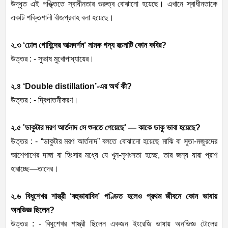
উদ্ধৃত এই পঙ্ক্তিতে স্বাধীনতার গুরুত্ব বোঝানো হয়েছে। এখানে স্বাধীনতাকে
একটি শক্তিশালী বীজপ্রবাহ বলা হয়েছে।
২.৩ ‘ঢোল গোবিন্দের আত্মদর্শন’ নামক গদ্য রচনাটি কোন কবির?
উত্তর : - সুভাষ মুখোপাধ্যায়ের।
২.৪ ‘Double distillation’-এর অর্থ কী?
উত্তর : - দ্বিপাতনীকরণ।
২.৫ 'ডাকুটার মরণ আর্তনাদ সে শুনতে পেয়েছে' — কাকে ডাকু ভাবা হয়েছে?
উত্তর : - “ডাকুটার মরণ আর্তনাদ” বলতে বোঝানো হয়েছে মাঝি বা সুতা-মজুরদের
আশেপাশের দাঙ্গা বা হিংসার মধ্যে যে খুন-নৃশংসতা হচ্ছে, তার জন্য যারা প্রাণ
হারাচ্ছে—তাদের।
২.৬ বিধুশেখর শাস্ত্রী ‘বহুভাষাবিদ’ পণ্ডিত হলেও প্রথম জীবনে কোন ভাষায়
অনভিজ্ঞ ছিলেন?
উত্তর : - বিধুশেখর শাস্ত্রী ছিলেন একজন ইংরেজি ভাষায় অনভিজ্ঞ টোলের