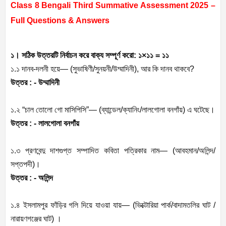
Class 8 Bengali Third Summative Assessment 2025 –
Full Questions & Answers
১। সঠিক উত্তরটি নির্বাচন করে বাক্য সম্পূর্ণ করো: ১×১১ = ১১
১.১ দানব-দলনী হয়ে— (সুভাষিণী/সুনয়নী/উম্মাদিনী), আর কি দানব থাকবে?
উত্তর : - উম্মাদিনী
১.২ “চাল তোলো গো মাসিপিসি”— (ব্যান্ডেল/ক্যানিং/লালগোলা বনগাঁয়) এ ঘটেছে।
উত্তর : - লালগোলা বনগাঁয়
১.৩ প্রণবেন্দু দাশগুপ্ত সম্পাদিত কবিতা পত্রিকার নাম— (আবহমান/অলিন্দ/
সপ্তপদী)।
উত্তর : - অলিন্দ
১.৪ ইসলামপুর ফাঁড়ির গলি দিয়ে যাওয়া যায়— (ভিক্টোরিয়া পার্ক/বাদামতলির ঘাট /
নারায়ণগঞ্জের ঘাট) ।