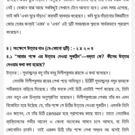
নেই। যেখানে যারা আছে সবকিছুই সেখানে টেনে আনতে হবে। এখন সময় এসেছে,
তাই কবি ‘এখন ঘুরে দাঁড়াও' বাক্যটি ব্যবহার করেছেন। কবি ঘুরে দাঁড়ানোর বিষয়টিতে
জোর দেবার জন্যই ‘এবার’ ও ‘এখন’ এই দুটি সময়বাচক শব্দকে সার্থকভাবে প্রয়োগ
করেছেন।
৪। সংক্ষেপে উত্তর দাও (যে-কোনো দুটি) : - ২ x ২ = ৪
৪.১ “আমার পক্ষে এর উত্তর দেওয়া সুকঠিন”—বক্তা কে? কীসের উত্তর
দেওয়ার কথা বলা হয়েছে?
উত্তর : - সুভাষচন্দ্র বসু তাঁর বন্ধু দিলীপকুমার রায়কে এ কথা বলেছেন।
নেতাজি দিলীপকুমার রায়ের লেখা পড়ে অভিভূত। চিঠিটি সুভাষচন্দ্র বসুর হৃদয়কে
গভীরভাবে নাড়িয়ে দিয়েছে। তাঁর মনকে সেই চিঠি এতটাই স্পর্শ করেছে যে, তিনি
যেন নতুন এক চিন্তায় অনুপ্রাণিত হয়েছেন। দিলীপকুমারের লেখায় তাঁর মন এমন
বিমােহিত হয়ে উঠেছে যে, তাঁর পক্ষে সে চিঠির উত্তর দেওয়া সুকঠিন। এমনকি তিনি
এও জানেন, যে তাঁর চিঠি censor হয়ে প্রাপকের কাছে যাবে। তাতে নেতাজির
ব্যক্তিমনের গভীর আবেগ ও বেদনা অনেকের সামনে চলে আসবে, যা তিনি
কোনােদিন চাননি। তাই এরকম চিঠি তাঁর পক্ষে লেখা সম্ভব নয় বলেই তিনি