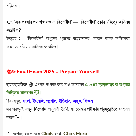
পণ্ডিত।
২.৭ ‘এক পয়সার পান খাওয়াও না কিশোরীদা’ — ‘কিশোরীদা’ কোন চরিত্রে অভিনয়
করেছিল?
উত্তর : - ‘কিশোরীদা’ অপুদের গ্রামের যাত্রাদলের একজন বালক অভিনেতা
অজয়ের চরিত্রে অভিনয় করেছিল।
📚✨ Final Exam 2025 – Prepare Yourself!
ছাত্রছাত্রীরা! 😃 এখনই সংগ্রহ
করে
নাও আমাদের
4 Set প্রশ্নপত্র বা অধ্যায়
ভিত্তিক সাজেশন 💥।
বিষয়সমূহ:
বাংলা, ইংরেজি, ভূগোল, ইতিহাস, অঙ্ক, বিজ্ঞান
সব প্রশ্নই
নতুন সিলেবাস
অনুযায়ী তৈরি, যা তোমার
পরীক্ষার প্রস্তুতিতে
সাহায্য
করবে📝।
📱 সংগ্রহ করতে হলে
Click
করো:
Click Here