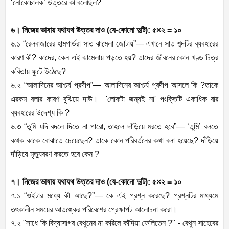
‘নৌকোচালক’ উত্তরে কী বলেছিল?
৬। নিজের ভাষায় যথাযথ উত্তর দাও (যে-কোনো দুটি): ৫×২ = ১০
৬.১ “রেলবাজারের হামগার্ডরা সাত ঝামেলা জোটায়”— এখানে সাত শব্দটির ব্যবহারের
কারণ কী? কাদের, কেন এই ঝামেলায় পড়তে হয়? তাদের জীবনের কোন খণ্ড চিত্র
কবিতায় ফুটে উঠেছে?
৬.২ “আলাদিনের আশ্চর্য প্রদীপ”— আলাদিনের আশ্চর্য প্রদীপ আসলে কি ?তাকে
এরকম বলার কারণ বুঝিয়ে দাউ। 'লোকটা জন্যই না' পংক্তিটি একাধিক বার
ব্যবহারের উদেশ্য কি ?
৬.৩ “তুমি যদি বদলে দিতে না পারো, তাহলে দাঁড়িয়ে মরতে হবে”— ‘তুমি’ বলতে
কথক কাকে বোঝাতে চেয়েছেন? তাকে কোন পরিবর্তনের কথা বলা হয়েছে? দাঁড়িয়ে
দাঁড়িয়ে মৃত্যুবরণ করতে হবে কেন ?
৭। নিজের ভাষায় যথাযথ উত্তর দাও (যে-কোনো দুটি): ৫×২ = ১০
৭.১ “ওইটার মধ্যে কী আছে?”— কে এই প্রশ্ন করেছে? প্রশ্নটির মাধ্যমে
তৎকালীন সময়ের আতঙ্কের পরিবেশের প্রেক্ষাপট আলোচনা করো।
৭.২ "সাধে কি বিদ্যাসাগর বেথুনের না করিলে কাঁদিয়া ফেলিতেন ?" - বেথুন সাহেবের