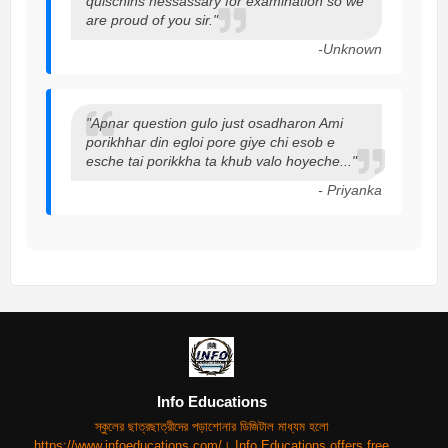
quischins nessassary for examination so we
are proud of you sir."
-Unknown
"Apnar question gulo just osadharon Ami
porikhhar din egloi pore giye chi esob e
esche tai porikkha ta khub valo hoyeche..."
- Priyanka
Info Educations
স্কুলের ছাত্রছাত্রীদের পড়াশোনার ডিজিটাল মাধ্যম হলো
https://www.infoeducations.com/। Info Educations offers free