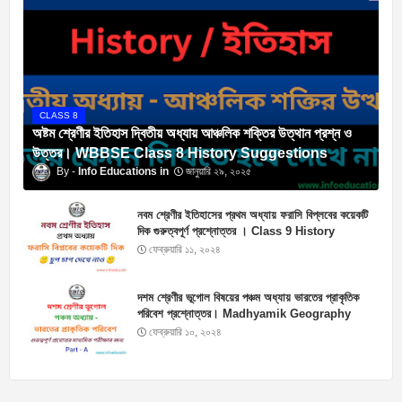
CLASS 8
অষ্টম শ্রেণীর ইতিহাস দ্বিতীয় অধ্যায় আঞ্চলিক শক্তির উত্থান প্রশ্ন ও
উত্তর। WBBSE Class 8 History Suggestions
Info Educations
জানুয়ারি ২৯, ২০২৫
নবম শ্রেণীর ইতিহাসের প্রথম অধ্যায় ফরাসি বিপ্লবের কয়েকটি
দিক গুরুত্বপূর্ণ প্রশ্নোত্তর । Class 9 History
Suggestions
ফেব্রুয়ারি ১১, ২০২৪
দশম শ্রেণীর ভূগোল বিষয়ের পঞ্চম অধ্যায় ভারতের প্রাকৃতিক
পরিবেশ প্রশ্নোত্তর। Madhyamik Geography
Suggestion 2025
ফেব্রুয়ারি ১০, ২০২৪