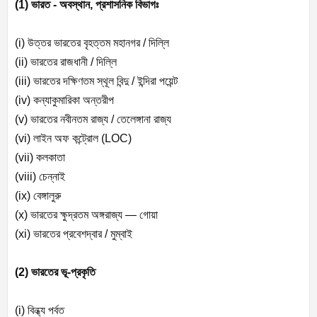
(1) ভারত - অবস্থান, প্রশাসনিক বিভাগঃ
(i) উত্তর ভারতের বৃহত্তম মহানগর / দিল্লি
(ii) ভারতের রাজধানী / দিল্লি
(iii) ভারতের দক্ষিণতম স্থূল বিন্দু / ইন্দিরা পয়েন্ট
(iv) কন্যাকুমারিকা অন্তরীপ
(v) ভারতের নবীনতম রাজ্য / তেলেঙ্গানা রাজ্য
(vi) লাইন অফ কন্ট্রোল (LOC)
(vii) কলকাতা
(viii) চেন্নাই
(ix) বেঙ্গালুরু
(x) ভারতের ক্ষুদ্রতম অঙ্গরাজ্য — গোয়া
(xi) ভারতের প্রবেশদ্বার / মুম্বাই
(2) ভারতের ভূ-প্রকৃতি
(i) বিন্ধ্য পর্বত