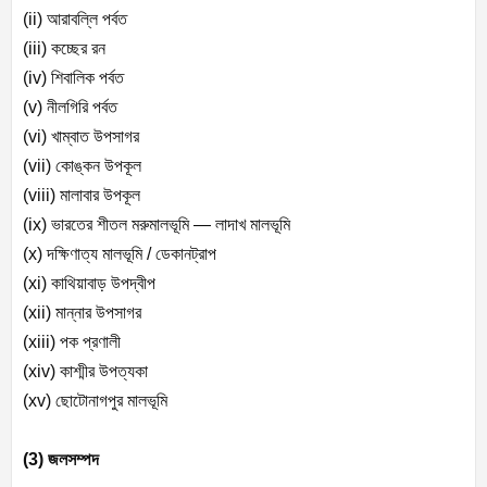
(ii) আরাবল্লি পর্বত
(iii) কচ্ছের রন
(iv) শিবালিক পর্বত
(v) নীলগিরি পর্বত
(vi) খাম্বাত উপসাগর
(vii) কোঙ্কন উপকূল
(viii) মালাবার উপকূল
(ix) ভারতের শীতল মরুমালভূমি — লাদাখ মালভূমি
(x) দক্ষিণাত্য মালভূমি / ডেকানট্রাপ
(xi) কাথিয়াবাড় উপদ্বীপ
(xii) মান্নার উপসাগর
(xiii) পক প্রণালী
(xiv) কাশ্মীর উপত্যকা
(xv) ছোটোনাগপুর মালভূমি
(3) জলসম্পদ