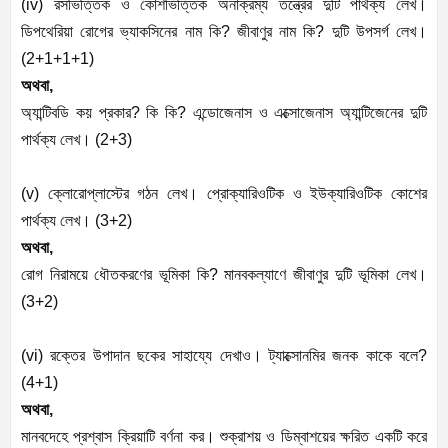
(iv)
রসভিত্তিক
ও
কোশভিত্তিক
অনাক্রম্য
তন্ত্রের
দুটি
পার্থক্য
লেখ।
ডিপথেরিয়া
রোগের
ভ্যাকসিনের
নাম
কি
?
জীবাণুর
নাম
কি
?
দুটি
উপসর্গ
লেখ।
(
2+1+1+1)
অথবা
,
অ্যান্টিবডি
কয়
প্রকার
?
কি
কি
?
এন্ডোজেনাস
ও
এক্সোজেনাস
অ্যান্টিজেনের
দুটি
পার্থক্য
লেখ।
(
2+3)
(v)
ক্লোরোপ্লাস্টের
গঠন
লেখ।
প্রোক্যারিওটিক
ও
ইউক্যারিওটিক
কোশের
পার্থক্য
লেখ।
(
3+2)
অথবা
,
রোগ
নিরাময়ে
ধৌতকরণের
ভূমিকা
কি
?
মানবকল্যাণে
জীবাণুর
দুটি
ভূমিকা
লেখ।
(
3+2)
(vi)
রক্তের
উপাদান
ছকের
সাহায্যে
দেখাও।
ট্যাক্সোনমির
জনক
কাকে
বলে
?
(4+1)
অথবা
,
মানবদেহে
প্রশ্বাস
ক্রিয়াটি
বর্ণনা
কর।
শুক্রাশয়
ও
ডিম্বাশয়ের
ক্ষরিত
একটি
করে