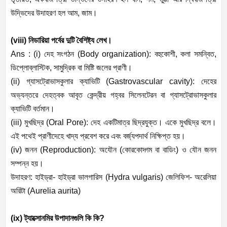
উদ্ভিদের
উদাহরণ
হল
আম
,
জাম।
(viii)
নিডারিয়া
পর্বের
দুটি
বৈশিষ্ট্য
লেখ।
Ans : (i)
দেহ
সংগঠন
(
Body organization):
বহুকোশী
,
কলা
সমন্বিত
,
ডিপ্লোব্লাস্টিক
,
সামুদ্রিক
বা
মিষ্টি
জলের
প্রাণী।
(ii)
গ্যাসট্রোভাসকুলার
ক্যাভিটি
(
Gastrovascular cavity):
দেহের
অভ্যন্তরে
দেহত্বক
আবৃত
কেন্দ্রীয়
গহ্বর
সিলেনটেরন
বা
গ্যাসট্রোভাসকুলার
ক্যাভিটি
বর্তমান।
(iii)
মুখছিদ্র
(
Oral Pore):
দেহ
একটিমাত্র
ছিদ্রযুক্ত।
একে
মুখছিদ্র
বলে।
এই
পথেই
প্রাণীদেহে
খাদ্য
প্রবেশ
করে
এবং
বর্জ্যপদার্থ
নিক্ষিপ্ত
হয়।
(iv)
জনন
(
Reproduction):
অযৌন
(
কোরকোদ্গম
বা
বাডিং
)
ও
যৌন
জনন
সম্পন্ন
হয়।
উদাহরণ
:
হাইড্রা
-
হাইড্রা
ভালগারিস
(
Hydra vulgaris)
জেলিফিশ
-
অরেলিয়া
অরিটা
(
Aurelia aurita)
(ix)
ট্যাক্সোনমির
উপাদানগুলি
কি
কি
?