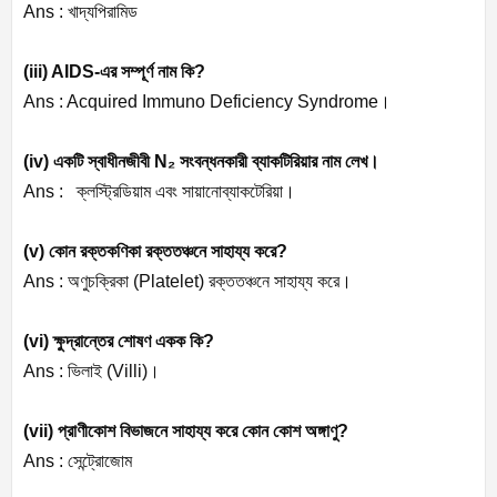
Ans :
খাদ্যপিরামিড
(iii) AIDS-
এর
সম্পূর্ণ
নাম
কি
?
Ans : Acquired Immuno Deficiency Syndrome
।
(iv)
একটি
স্বাধীনজীবী
N
₂
সংবন্ধনকারী
ব্যাকটিরিয়ার
নাম
লেখ।
Ans :
ক্লস্ট্রিডিয়াম
এবং
সায়ানোব্যাকটেরিয়া।
(v)
কোন
রক্তকণিকা
রক্ততঞ্চনে
সাহায্য
করে
?
Ans :
অণুচক্রিকা
(
Platelet)
রক্ততঞ্চনে
সাহায্য
করে।
(vi)
ক্ষুদ্রান্তের
শোষণ
একক
কি
?
Ans :
ভিলাই
(
Villi)
।
(vii)
প্রাণীকোশ
বিভাজনে
সাহায্য
করে
কোন
কোশ
অঙ্গাণু
?
Ans :
সেন্ট্রোজোম