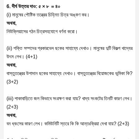
6.
দীর্ঘ
উত্তর
দাও
:
৫
×
৮
=
৪০
(i)
মানুষের
পৌষ্টিক
তন্ত্রের
চিহ্নিত
চিত্র
অঙ্কণ
কর।
অথবা
,
নিউক্লিয়াসের
গঠন
চিত্রসহযোগে
বর্ণনা
করো।
(ii)
শক্তি
সম্পদের
প্রকারভেদ
ছকের
সাহায্যে
দেখাও।
মানুষের
দুটি
বিকল্প
খাদ্যের
উৎস
লেখ।
(
4+1)
অথবা
,
বাস্তুতন্ত্রের
উপাদান
ছকের
সাহায্যে
দেখাও।
বাস্তুতন্ত্রের
বিয়োজকের
ভূমিকা
কি
?
(3+2)
(iii)
পাকাবাড়িতে
জল
কিভাবে
সংরক্ষণ
করা
যায়
?
খাদ্য
সংকটের
তিনটি
কারণ
লেখ।
(
2+3)
অথবা
,
বন
ধ্বংসের
কারণ
লেখ।
কমিউনিটি
স্তরে
কি
কি
আন্তঃক্রিয়া
দেখা
যায়
? (2+3)