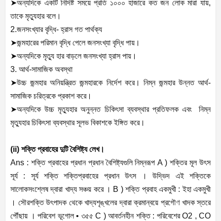
➤
অন্যদিকে
একটি
নিদিষ্ট
সময়ে
প্রতি
১০০০
হাজারে
কত
জন
লোক
মারা
যায়
,
তাকে
মৃত্যুহার
বলে।
2.
জনসংখ্যার
বৃদ্ধি
-
হ্রাস
গত
পার্থক্য
➤
জন্মহারের
পরিমান
বৃদ্ধি
পেলে
জনসংখ্যা
বৃদ্ধি
পায়।
➤
অন্যদিকে
মৃত্যু
হার
বাড়লে
জনসংখ্যা
হ্রাস
পায়।
3.
আর্থ
-
সামাজিক
অবস্থা
➤
উচ্চ
জন্মহার
অনিয়ন্ত্রিত
জন্মহারকে
নির্দেশ
করে।
নিম্ন
জন্মহার
উন্নত
আর্থ
-
সামাজিক
চরিত্রকে
প্রকাশ
করে।
➤
অন্যদিকে
উচ্চ
মৃত্যুহার
অনুন্নত
চিকিৎসা
ব্যবস্থার
প্রতিফলক
এবং
নিম্ন
মৃত্যুহার
চিকিৎসা
ব্যবস্থার
সূলভ
বিকাশকে
ইঙ্গিত
করে।
(ii)
শক্তি
প্রবাহের
দুটি
বৈশিষ্ট্য
লেখ।
Ans :
শক্তি
প্রবাহের
প্রধান
প্রধান
বৈশিষ্ট্যগুলি
নিম্নরূপ
A )
শক্তির
মূল
উৎস
সূর্য
:
সূর্য
শক্তি
শক্তিপ্রবাহের
প্রধান
উৎস
।
উদ্ভিদ
এই
শক্তিকে
সালোকসংশ্লেষ
দ্বারা
খাদ্য
সঞ্চয়
করে
।
B )
শক্তি
প্রবাহ
একমুখী
:
ইহা
একমুখী
।
সৌরশক্তি
উৎপাদক
থেকে
খাদ্যশৃঙ্খলের
দ্বারা
ক্রমান্বয়ে
প্রগৌণ
খাদক
স্তরে
পৌঁছায়
।
পরিবেশ
ভূগোল
•
৩৫৫
C )
আবর্তনহীন
শক্তি
:
পরিবেশের
O2 , CO