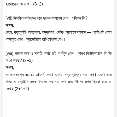
হরমোনের
নাম
লেখ।
(
3+2)
(vii)
নিউক্লিওটাইডের
গঠন
ছকের
সাহায্যে
লেখ।
পরিযান
কি
?
অথবা
,
বেরো
,
যকৃত্কৃমি
,
আরশোলা
,
সমুদ্রশশা
,
জোঁক
,
ব্যালানোগ্লসাস
—
প্রাণীগুলি
কোন
পর্বভুক্ত
লেখ।
ম্যামেলিয়ার
দুটি
বৈশিষ্ট্য
লেখ।
(viii)
ভাজক
কলা
ও
স্থায়ী
কলার
দুটি
পার্থক্য
লেখ।
আদর্শ
নিউক্লিয়াসে
কি
কি
অংশ
আছে
? (2+3)
অথবা
,
সালোকসংশ্লেষের
দুটি
তাৎপর্য
লেখ।
একটি
মিশ্র
গ্রন্থির
নাম
লেখ।
একটি
করে
শর্করা
ও
প্রোটিন
ভঙ্গক
উৎসেচকের
নাম
লেখ
এবং
কীসের
ওপর
ক্রিয়া
করে
তা
লেখ।
(
2+1+2)