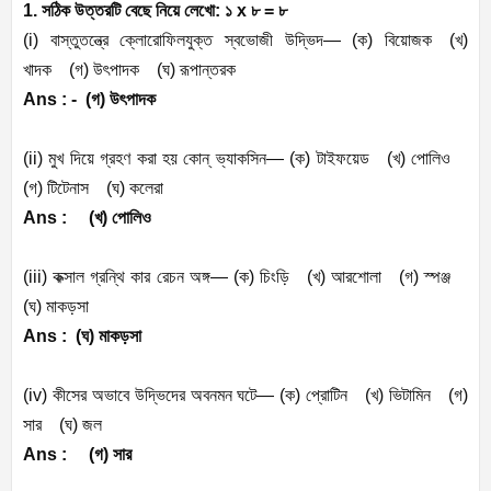
1.
সঠিক
উত্তরটি
বেছে
নিয়ে
লেখো
:
১
x
৮
=
৮
(i)
বাস্তুতন্ত্রে
ক্লোরোফিলযুক্ত
স্বভোজী
উদ্ভিদ
—
(
ক
)
বিয়োজক
(
খ
)
খাদক
(
গ
)
উৎপাদক
(
ঘ
)
রূপান্তরক
Ans : -
(
গ
)
উৎপাদক
(ii)
মুখ
দিয়ে
গ্রহণ
করা
হয়
কোন্
ভ্যাকসিন
—
(
ক
)
টাইফয়েড
(
খ
)
পোলিও
(
গ
)
টিটেনাস
(
ঘ
)
কলেরা
Ans :
(
খ
)
পোলিও
(iii)
কক্সাল
গ্রন্থি
কার
রেচন
অঙ্গ
—
(
ক
)
চিংড়ি
(
খ
)
আরশোলা
(
গ
)
স্পঞ্জ
(
ঘ
)
মাকড়সা
Ans :
(
ঘ
)
মাকড়সা
(iv)
কীসের
অভাবে
উদ্ভিদের
অবনমন
ঘটে
—
(
ক
)
প্রোটিন
(
খ
)
ভিটামিন
(
গ
)
সার
(
ঘ
)
জল
Ans :
(
গ
)
সার