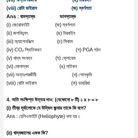
(viii)
রোটা
ভাইরাস
(
জ
)
স্বর্ণলতা
Ans :
বামস্তম্ভ
ডানস্তম্ভ
(i)
জেরোফাইট
(
জ
)
স্বর্ণলতা
(ii)
জলবিদ্যুৎ
(
ছ
)
টারবাইন
(iii)
অ্যাপেনডিক্স
(
চ
)
সিকাম
(iv) CO
₂
স্থিতিকরণ
(
গ
)
PGA
গঠন
(v)
খাদ্য
সংবহন
(
ঘ
)
ফ্লোয়েম
(vi)
মোলাস্কা
(
ঙ
)
সাইকন
(vii)
অন্তঃপরজীবী
(
খ
)
গোলকৃমি
(viii)
রোটা
ভাইরাস
(
ক
)
ডায়রিয়া
4.
অতি
সংক্ষিপ্ত
উত্তর
দাও
: (
যেকোনো
৮
টি
)
১
x
৮
=
৮
(i)
তীব্র
সূর্যালোকে
যে
উদ্ভিদ
জন্মায়
তাকে
কি
বলে
?
Ans :
হেলিওফাইট
(
Heliophyte)
বলা
হয়।
(ii)
খাদ্যজালের
একক
কি
?