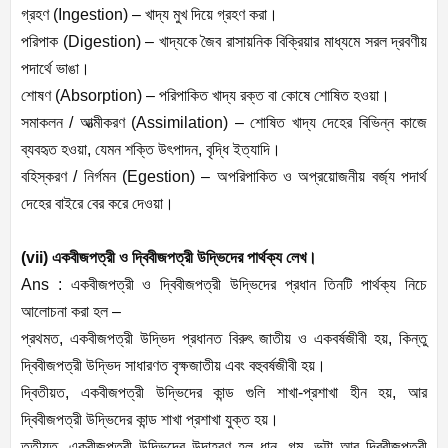
গ্রহণ
(
Ingestion) –
খাদ্য
মুখ
দিয়ে
গ্রহণ
করা।
পরিপাক
(
Digestion) –
খাদ্যকে
জৈব
রাসায়নিক
বিক্রিয়ার
মাধ্যমে
সরল
দ্রবণীয়
পদার্থে
ভাঙা।
শোষণ
(
Absorption) –
পরিপাকিত
খাদ্য
রক্ত
বা
কোষে
শোষিত
হওয়া।
সমাকলন
/
আত্মীকরণ
(
Assimilation) –
শোষিত
খাদ্য
দেহের
বিভিন্ন
কাজে
ব্যবহৃত
হওয়া
,
যেমন
শক্তি
উৎপাদন
,
বৃদ্ধি
ইত্যাদি।
বহিস্করণ
/
নির্গমন
(
Egestion) –
অপরিপাকিত
ও
অপ্রয়োজনীয়
বর্জ্য
পদার্থ
দেহের
বাইরে
বের
করে
দেওয়া।
(vii)
একবীজপত্রী
ও
দ্বিবীজপত্রী
উদ্ভিদের
পার্থক্য
লেখ।
Ans :
একবীজপত্রী
ও
দ্বিবীজপত্রী
উদ্ভিদের
প্রধান
তিনটি
পার্থক্য
নিচে
আলোচনা
করা
হল
–
প্রথমত
,
একবীজপত্রী
উদ্ভিদ
প্রধানত
বিরুৎ
জাতীয়
ও
একবর্ষজীবী
হয়
,
কিন্তু
দ্বিবীজপত্রী
উদ্ভিদ
সাধারণত
বৃক্ষজাতীয়
এবং
বহুবর্ষজীবী
হয়।
দ্বিতীয়ত
,
একবীজপত্রী
উদ্ভিদের
কান্ড
গুলি
শাখা
-
প্রশাখা
হীন
হয়
,
আর
দ্বিবীজপত্রী
উদ্ভিদের
কান্ড
শাখা
প্রশাখা
যুক্ত
হয়।
তৃতীয়ত
,
একবীজপত্রী
উদ্ভিদের
উদাহরণ
হল
ধান
,
গম
,
ভুট্টা
আর
দ্বিবীজপত্রী