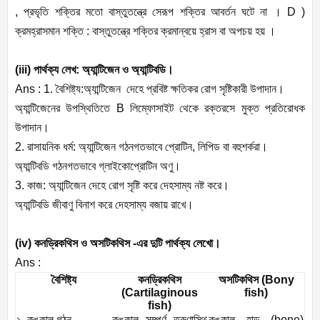
,
প্রভৃতি
শক্তির
মতো
বাস্তুতন্ত্রে
সেরূপ
শক্তির
আবর্তন
ঘটে
না
।
D )
ক্রমহ্রাসমান
শক্তি
:
বাস্তুতন্ত্রে
শক্তির
ক্রমান্বয়ে
হ্রাস
বা
অপচয়
হয়
।
(iii)
পার্থক্য
লেখ
:
অ্যান্টিজেন
ও
অ্যান্টিবডি।
Ans :
1.
বৈশিষ্ট্য
:
অ্যান্টিজেন
দেহে
প্রবিষ্ট
ক্ষতিকর
রোগ
সৃষ্টিকারী
উপাদান।
অ্যান্টিজেনের
উপস্থিতিতে
B
লিম্ফোসাইট
থেকে
রক্তরসে
মুক্ত
প্রতিরোধক
উপাদান।
2.
রাসায়নিক
ধর্ম
:
অ্যান্টিজেন
গঠনগতভাবে
প্রোটিন
,
লিপিড
বা
বহুশর্করা।
অ্যান্টিবডি
গঠনগতভাবে
গ্লাইকোপ্রোটিন
অণু।
3.
কাজ
:
অ্যান্টিজেন
দেহে
রোগ
সৃষ্টি
করে
দেহসাম্য
নষ্ট
করে।
অ্যান্টিবডি
জীবাণু
বিনাশ
করে
দেহসাম্য
বজায়
রাখে।
(iv)
কনড্রিকথিস
ও
অসটিকথিস
-
এর
দুটি
পার্থক্য
লেখো।
Ans :
বৈশিষ্ট্য
কনড্রিকথিস
অসটিকথিস
(
Bony
(
Cartilaginous
fish)
fish)
১
.
কঙ্কাল
গঠন
কঙ্কাল
সম্পূর্ণ
তরুণাস্থি
কঙ্কাল
হাড়
(
bone)