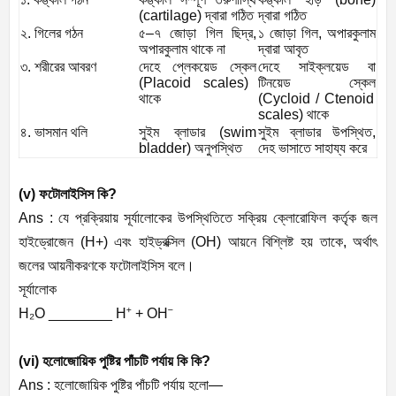
(
cartilage)
দ্বারা
গঠিত
দ্বারা
গঠিত
২
.
গিলের
গঠন
৫
–
৭
জোড়া
গিল
ছিদ্র
,
১
জোড়া
গিল
,
অপারকুলাম
অপারকুলাম
থাকে
না
দ্বারা
আবৃত
৩
.
শরীরের
আবরণ
দেহে
প্লেকয়েড
স্কেল
দেহে
সাইক্লয়েড
বা
(
Placoid scales)
টিনয়েড
স্কেল
থাকে
(
Cycloid / Ctenoid
scales)
থাকে
৪
.
ভাসমান
থলি
সুইম
ব্লাডার
(
swim
সুইম
ব্লাডার
উপস্থিত
,
bladder)
অনুপস্থিত
দেহ
ভাসাতে
সাহায্য
করে
(v)
ফটোলাইসিস
কি
?
Ans :
যে
প্রক্রিয়ায়
সূর্যালােকের
উপস্থিতিতে
সক্রিয়
ক্লোরােফিল
কর্তৃক
জল
হাইড্রোজেন
(
H+)
এবং
হাইড্রক্সিল
(
OH)
আয়নে
বিশ্লিষ্ট
হয়
তাকে
,
অর্থাৎ
জলের
আয়নীকরণকে
ফটোলাইসিস
বলে।
সূর্যালোক
H
₂
O ________ H
⁺
+ OH
⁻
(vi)
হলোজোয়িক
পুষ্টির
পাঁচটি
পর্যায়
কি
কি
?
Ans :
হলোজোয়িক
পুষ্টির
পাঁচটি
পর্যায়
হলো
—