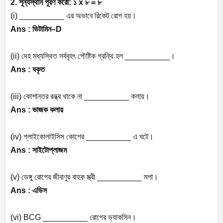
2.
শূন্যস্থান
পূরণ
করো
:
১
x
৮
=
৮
(i) __________
এর
অভাবে
রিকেট
রোগ
হয়।
Ans :
ভিটামিন
–
D
(ii)
দেহ
মধ্যস্থিত
সর্ববৃহৎ
পৌষ্টিক
গ্রন্থি
হল
__________
।
Ans :
যকৃত
(iii)
কোশান্তর
রন্ধ্র
থাকে
না
__________
কলায়।
Ans :
ভাজক
কলায়
(iv)
গ্লাইকোলাইসিস
কোশের
__________
এ
ঘটে।
Ans :
সাইটোপ্লাজম
(v)
ডেঙ্গু
রোগের
জীবাণুর
বাহক
স্ত্রী
__________
মশা।
Ans :
এডিস
(vi) BCG __________
রোগের
ভ্যাকসিন।