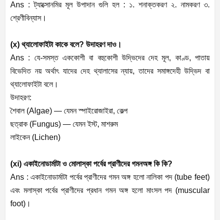
Ans :
ট্যাক্সোনমির
মূল
উপাদান
গুলি
হল
:
১
.
শনাক্তকরণ
২
.
নামকরণ
৩
.
শ্রেণীবিন্যাস।
(x)
থ্যালোফাইটা
কাকে
বলে
?
উদাহরণ
দাও।
Ans :
যে
-
সমস্ত
এককোশী
বা
বহুকোশী
উদ্ভিদের
দেহ
মূল
,
কাণ্ড
,
পাতায়
বিভেদিত
নয়
অর্থাৎ
যাদের
দেহ
থ্যালাসের
ন্যায়
,
তাদের
সমাঙ্গদেহী
উদ্ভিদ
বা
থ্যালোফাইটা
বলে।
উদাহরণ
:
শৈবাল
(
Algae) —
যেমন
স্পাইরোজাইরা
,
কেল্প
ছত্রাক
(
Fungus) —
যেমন
ইস্ট
,
মাশরুম
লাইকেন
(
Lichen)
(xi)
একাইনোডার্মাটা
ও
মোলাস্কা
পর্বের
প্রাণীদের
গমনঅঙ্গ
কি
কি
?
Ans :
একাইনোডার্মাটা
পর্বের
প্রাণীদের
গমন
অঙ্গ
হলো
নালিকা
পদ
(
tube feet)
এবং
মলাস্কা
পর্বের
প্রাণীদের
প্রধান
গমন
অঙ্গ
হলো
মাংসল
পদ
(
muscular
foot)
।