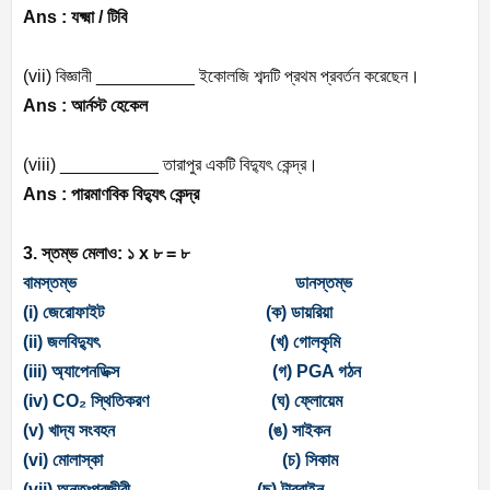
Ans :
যক্ষ্মা
/
টিবি
(vii)
বিজ্ঞানী
__________
ইকোলজি
শব্দটি
প্রথম
প্রবর্তন
করেছেন।
Ans :
আর্নস্ট
হেকেল
(viii) __________
তারাপুর
একটি
বিদ্যুৎ
কেন্দ্র।
Ans :
পারমাণবিক
বিদ্যুৎ
কেন্দ্র
3.
স্তম্ভ
মেলাও
:
১
x
৮
=
৮
বামস্তম্ভ
ডানস্তম্ভ
(i)
জেরোফাইট
(
ক
)
ডায়রিয়া
(ii)
জলবিদ্যুৎ
(
খ
)
গোলকৃমি
(iii)
অ্যাপেনডিক্স
(
গ
)
PGA
গঠন
(iv) CO
₂
স্থিতিকরণ
(
ঘ
)
ফ্লোয়েম
(v)
খাদ্য
সংবহন
(
ঙ
)
সাইকন
(vi)
মোলাস্কা
(
চ
)
সিকাম
(vii)
অন্তঃপরজীবী
(
ছ
)
টারবাইন