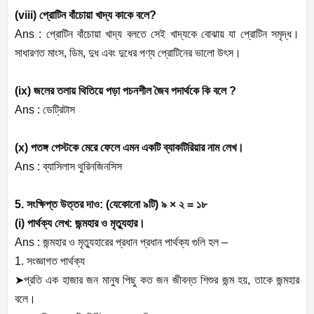
(viii)
প্রোটিন
বাঁচোয়া
খাদ্য
কাকে
বলে
?
Ans :
প্রোটিন
বাঁচোয়া
খাদ্য
বলতে
সেই
খাদ্যকে
বোঝায়
যা
প্রোটিন
সমৃদ্ধ।
সাধারণত
মাংস
,
ডিম
,
দুধ
এবং
দুধের
পণ্য
প্রোটিনের
ভালো
উৎস।
(ix)
জলের
তলায়
থিতিয়ে
পড়া
পচনশীল
জৈব
পদার্থকে
কি
বলে
?
Ans :
ডেট্রিটাস
(x)
পতঙ্গ
পেস্টকে
মেরে
ফেলে
এমন
একটি
ব্যাকটিরিয়ার
নাম
লেখ।
Ans :
ব্যাসিলাস
থুরিনজিনসিস
5.
সংক্ষিপ্ত
উত্তর
দাও
: (
যেকোনো
৯টি
)
৯
×
২
=
১৮
(i)
পার্থক্য
লেখ
:
জন্মহার
ও
মৃত্যুহার।
Ans :
জন্মহার
ও
মৃত্যুহারের
প্রধান
প্রধান
পার্থক্য
গুলি
হল
–
1.
সংজ্ঞাগত
পার্থক্য
➤
প্রতি
এক
হাজার
জন
মানুষ
পিছু
কত
জন
জীবন্ত
শিশুর
জন্ম
হয়
,
তাকে
জন্মহার
বলে।